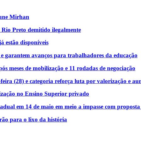
eune Mirhan
 Rio Preto demitido ilegalmente
á estão disponíveis
 e garantem avanços para trabalhadores da educação
ós meses de mobilização e 11 rodadas de negociação
eira (28) e categoria reforça luta por valorização e au
ização no Ensino Superior privado
stadual em 14 de maio em meio a impasse com proposta e
rão para o lixo da história