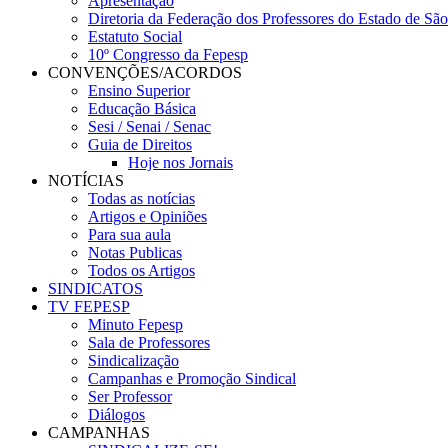
Apresentação
Diretoria da Federação dos Professores do Estado de Sã
Estatuto Social
10º Congresso da Fepesp
CONVENÇÕES/ACORDOS
Ensino Superior
Educação Básica
Sesi / Senai / Senac
Guia de Direitos
Hoje nos Jornais
NOTÍCIAS
Todas as notícias
Artigos e Opiniões
Para sua aula
Notas Publicas
Todos os Artigos
SINDICATOS
TV FEPESP
Minuto Fepesp
Sala de Professores
Sindicalização
Campanhas e Promoção Sindical
Ser Professor
Diálogos
CAMPANHAS