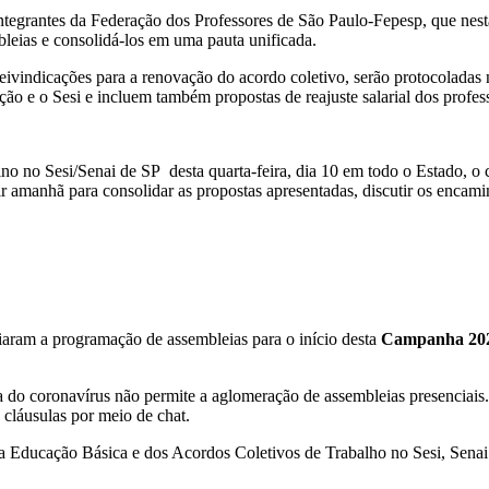
ntegrantes da Federação dos Professores de São Paulo-Fepesp, que nesta
bleias e consolidá-los em uma pauta unificada.
vindicações para a renovação do acordo coletivo, serão protocoladas ne
ção e o Sesi e incluem também propostas de reajuste salarial dos profes
no no Sesi/Senai de SP desta quarta-feira, dia 10 em todo o Estado, o 
nir amanhã para consolidar as propostas apresentadas, discutir os encam
ciaram a programação de assembleias para o início desta
Campanha 2021:
 do coronavírus não permite a aglomeração de assembleias presenciais. 
e cláusulas por meio de chat.
a Educação Básica e dos Acordos Coletivos de Trabalho no Sesi, Senai