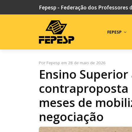
Fepesp - Federação dos Professores 
FEPESP
Por
Fepesp
em
28 de maio de 2026
Ensino Superior
contraproposta
meses de mobili
negociação