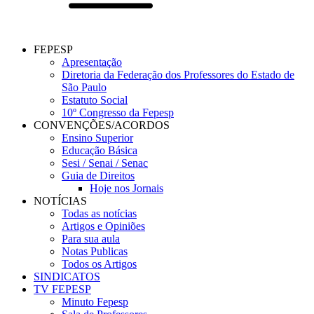
FEPESP
Apresentação
Diretoria da Federação dos Professores do Estado de
São Paulo
Estatuto Social
10º Congresso da Fepesp
CONVENÇÕES/ACORDOS
Ensino Superior
Educação Básica
Sesi / Senai / Senac
Guia de Direitos
Hoje nos Jornais
NOTÍCIAS
Todas as notícias
Artigos e Opiniões
Para sua aula
Notas Publicas
Todos os Artigos
SINDICATOS
TV FEPESP
Minuto Fepesp