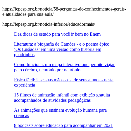
https://fepesp.org.br/noticia/58-perguntas-de-conhecimentos-gerais-
e-atualidades-para-sua-aula/
https://fepesp.org.br/noticia-inferior/educadormais/
Dez dicas de estudo para você ir bem no Enem
Literatura: a biografia de Camões - e o poema épico
‘Os Lusíadas’ em uma versão como história em
quadrinhos
Como funciona: um mapa interativo que permite viajar
pelo cérebro, neurônio por neurônio
Física fácil: Use suas mãos - e a de seus alunos - nesta
experiência
15 filmes de animação infantil com exibição gratuita
acompanhados de atividades pedagógicas
As animações que ensinam evolução humana para
crianças
8 podcasts sobre educação para acompanhar em 2021