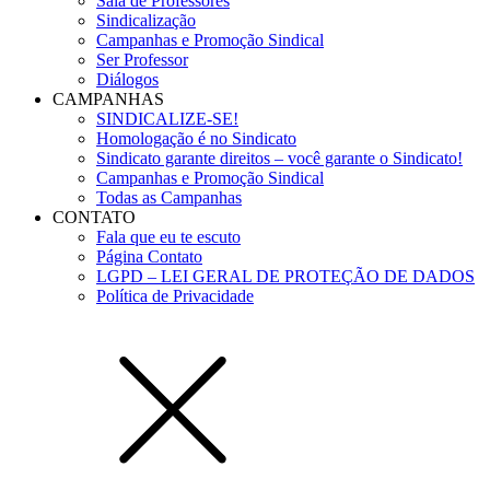
Sala de Professores
Sindicalização
Campanhas e Promoção Sindical
Ser Professor
Diálogos
CAMPANHAS
SINDICALIZE-SE!
Homologação é no Sindicato
Sindicato garante direitos – você garante o Sindicato!
Campanhas e Promoção Sindical
Todas as Campanhas
CONTATO
Fala que eu te escuto
Página Contato
LGPD – LEI GERAL DE PROTEÇÃO DE DADOS
Política de Privacidade