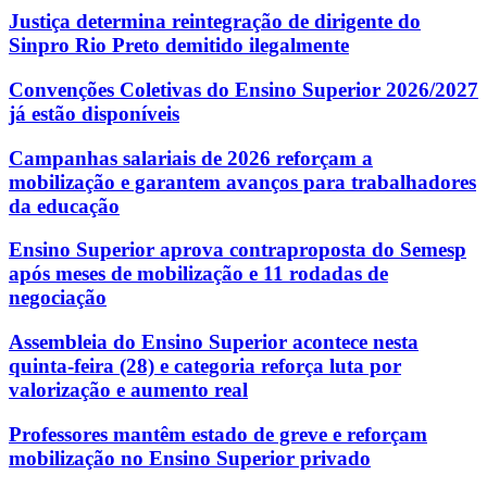
Justiça determina reintegração de dirigente do
Sinpro Rio Preto demitido ilegalmente
Convenções Coletivas do Ensino Superior 2026/2027
já estão disponíveis
Campanhas salariais de 2026 reforçam a
mobilização e garantem avanços para trabalhadores
da educação
Ensino Superior aprova contraproposta do Semesp
após meses de mobilização e 11 rodadas de
negociação
Assembleia do Ensino Superior acontece nesta
quinta-feira (28) e categoria reforça luta por
valorização e aumento real
Professores mantêm estado de greve e reforçam
mobilização no Ensino Superior privado