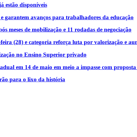
á estão disponíveis
 e garantem avanços para trabalhadores da educação
ós meses de mobilização e 11 rodadas de negociação
eira (28) e categoria reforça luta por valorização e au
ização no Ensino Superior privado
stadual em 14 de maio em meio a impasse com proposta e
rão para o lixo da história