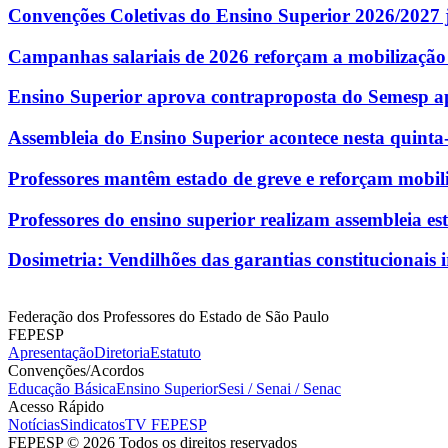
Convenções Coletivas do Ensino Superior 2026/2027 j
Campanhas salariais de 2026 reforçam a mobilização
Ensino Superior aprova contraproposta do Semesp ap
Assembleia do Ensino Superior acontece nesta quinta-f
Professores mantêm estado de greve e reforçam mobil
Professores do ensino superior realizam assembleia e
Dosimetria: Vendilhões das garantias constitucionais i
Federação dos Professores do Estado de São Paulo
FEPESP
Apresentação
Diretoria
Estatuto
Convenções/Acordos
Educação Básica
Ensino Superior
Sesi / Senai / Senac
Acesso Rápido
Notícias
Sindicatos
TV FEPESP
FEPESP © 2026 Todos os direitos reservados