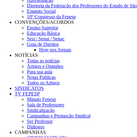
Apresentação
Diretoria da Federação dos Professores do Estado de Sã
Estatuto Social
10º Congresso da Fepesp
CONVENÇÕES/ACORDOS
Ensino Superior
Educação Básica
Sesi / Senai / Senac
Guia de Direitos
Hoje nos Jornais
NOTÍCIAS
Todas as notícias
Artigos e Opiniões
Para sua aula
Notas Publicas
Todos os Artigos
SINDICATOS
TV FEPESP
Minuto Fepesp
Sala de Professores
Sindicalização
Campanhas e Promoção Sindical
Ser Professor
Diálogos
CAMPANHAS