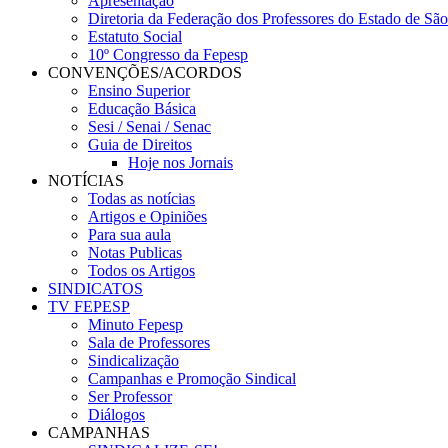
Apresentação
Diretoria da Federação dos Professores do Estado de Sã
Estatuto Social
10º Congresso da Fepesp
CONVENÇÕES/ACORDOS
Ensino Superior
Educação Básica
Sesi / Senai / Senac
Guia de Direitos
Hoje nos Jornais
NOTÍCIAS
Todas as notícias
Artigos e Opiniões
Para sua aula
Notas Publicas
Todos os Artigos
SINDICATOS
TV FEPESP
Minuto Fepesp
Sala de Professores
Sindicalização
Campanhas e Promoção Sindical
Ser Professor
Diálogos
CAMPANHAS