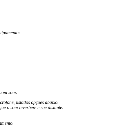
uipamentos.
 bom som:
rofone, listados opções abaixo.
ue o som reverbere e soe distante.
amento.