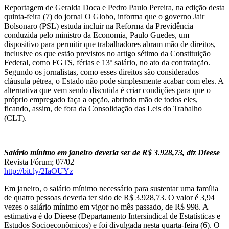
Reportagem de Geralda Doca e Pedro Paulo Pereira, na edição desta
quinta-feira (7) do jornal O Globo, informa que o governo Jair
Bolsonaro (PSL) estuda incluir na Reforma da Previdência
conduzida pelo ministro da Economia, Paulo Guedes, um
dispositivo para permitir que trabalhadores abram mão de direitos,
inclusive os que estão previstos no artigo sétimo da Constituição
Federal, como FGTS, férias e 13º salário, no ato da contratação.
Segundo os jornalistas, como esses direitos são considerados
cláusula pétrea, o Estado não pode simplesmente acabar com eles. A
alternativa que vem sendo discutida é criar condições para que o
próprio empregado faça a opção, abrindo mão de todos eles,
ficando, assim, de fora da Consolidação das Leis do Trabalho
(CLT).
Salário mínimo em janeiro deveria ser de R$ 3.928,73, diz Dieese
Revista Fórum; 07/02
http://bit.ly/2IaOUYz
Em janeiro, o salário mínimo necessário para sustentar uma família
de quatro pessoas deveria ter sido de R$ 3.928,73. O valor é 3,94
vezes o salário mínimo em vigor no mês passado, de R$ 998. A
estimativa é do Dieese (Departamento Intersindical de Estatísticas e
Estudos Socioeconômicos) e foi divulgada nesta quarta-feira (6). O