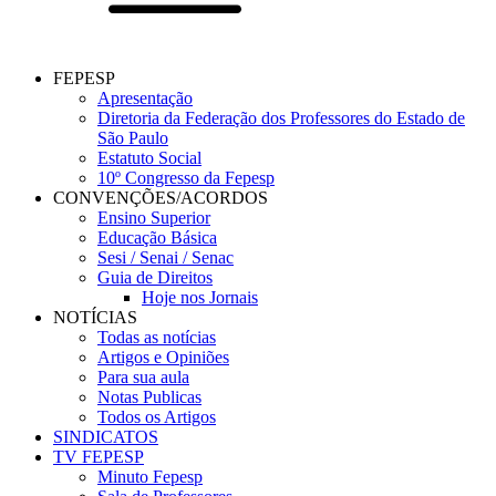
FEPESP
Apresentação
Diretoria da Federação dos Professores do Estado de
São Paulo
Estatuto Social
10º Congresso da Fepesp
CONVENÇÕES/ACORDOS
Ensino Superior
Educação Básica
Sesi / Senai / Senac
Guia de Direitos
Hoje nos Jornais
NOTÍCIAS
Todas as notícias
Artigos e Opiniões
Para sua aula
Notas Publicas
Todos os Artigos
SINDICATOS
TV FEPESP
Minuto Fepesp