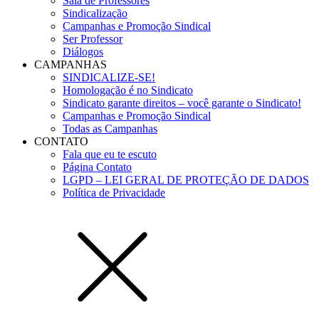
Sala de Professores
Sindicalização
Campanhas e Promoção Sindical
Ser Professor
Diálogos
CAMPANHAS
SINDICALIZE-SE!
Homologação é no Sindicato
Sindicato garante direitos – você garante o Sindicato!
Campanhas e Promoção Sindical
Todas as Campanhas
CONTATO
Fala que eu te escuto
Página Contato
LGPD – LEI GERAL DE PROTEÇÃO DE DADOS
Política de Privacidade