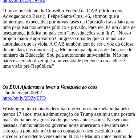
http://bit.ly/2MT97Rd
O novo presidente do Conselho Federal da OAB (Ordem dos
Advogados do Brasil), Felipe Santa Cruz, 46, afirmou que a
ininterrupta expectativa por novas fases da Operação Lava Jato gera
uma paralisia nos setores público e privado. Para ele, há um clima de
insegurança jurídica no país com “investigações sem fim”. “Nosso
projeto maior é aprovar no Congresso uma lei que criminaliza a
autoridade que as viola. A OAB também tem de ser a voz da defesa
do cidadão, das minorias.[...] Me preocupa algumas declarações do
ministro da Educação. Sou pela autonomia universitária. Não me
parece acertado dizer que a universidade pertence a uma elite. É
uma visão pré-República.”
Os EUA Ajudaram a levar a Venezuela ao caos
The Intercept; 06/02
http://bit.ly/2DZyEFD
Washington tem tentado derrubar o governo venezuelano há pelo
menos 17 anos, mas a administração de Trump assumiu uma postura
mais abertamente agressiva do que seus antecessores. Na semana
passada, funcionários do governo norte-americano elevaram seus
esforços à potência máxima ao consagrar o seu escolhido para
suceder o presidente venezuelano Nicolás Maduro antes mesmo de