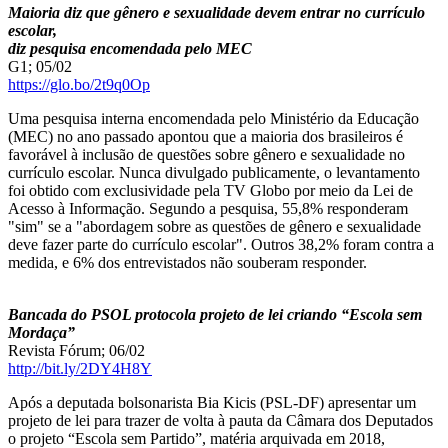
Maioria diz que gênero e sexualidade devem entrar no currículo
escolar,
diz pesquisa encomendada pelo MEC
G1; 05/02
https://glo.bo/2t9q0Op
Uma pesquisa interna encomendada pelo Ministério da Educação
(MEC) no ano passado apontou que a maioria dos brasileiros é
favorável à inclusão de questões sobre gênero e sexualidade no
currículo escolar. Nunca divulgado publicamente, o levantamento
foi obtido com exclusividade pela TV Globo por meio da Lei de
Acesso à Informação. Segundo a pesquisa, 55,8% responderam
"sim" se a "abordagem sobre as questões de gênero e sexualidade
deve fazer parte do currículo escolar". Outros 38,2% foram contra a
medida, e 6% dos entrevistados não souberam responder.
Bancada do PSOL protocola projeto de lei criando “Escola sem
Mordaça”
Revista Fórum; 06/02
http://bit.ly/2DY4H8Y
Após a deputada bolsonarista Bia Kicis (PSL-DF) apresentar um
projeto de lei para trazer de volta à pauta da Câmara dos Deputados
o projeto “Escola sem Partido”, matéria arquivada em 2018,