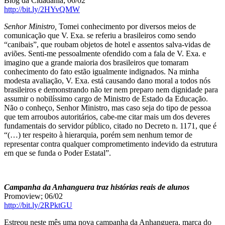
Blog da Cidadania; 06/02
http://bit.ly/2HYvQMW
Senhor Ministro,
Tomei conhecimento por diversos meios de
comunicação que V. Exa. se referiu a brasileiros como sendo
“canibais”, que roubam objetos de hotel e assentos salva-vidas de
aviões. Senti-me pessoalmente ofendido com a fala de V. Exa. e
imagino que a grande maioria dos brasileiros que tomaram
conhecimento do fato estão igualmente indignados. Na minha
modesta avaliação, V. Exa. está causando dano moral a todos nós
brasileiros e demonstrando não ter nem preparo nem dignidade para
assumir o nobilíssimo cargo de Ministro de Estado da Educação.
Não o conheço, Senhor Ministro, mas caso seja do tipo de pessoa
que tem arroubos autoritários, cabe-me citar mais um dos deveres
fundamentais do servidor público, citado no Decreto n. 1171, que é
“(…) ter respeito à hierarquia, porém sem nenhum temor de
representar contra qualquer comprometimento indevido da estrutura
em que se funda o Poder Estatal”.
Campanha da Anhanguera traz histórias reais de alunos
Promoview; 06/02
http://bit.ly/2RPktGU
Estreou neste mês uma nova campanha da Anhanguera, marca do