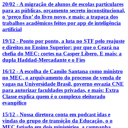
20/02 - A migração de alunos de escolas particulares
para as públicas, orçamento secreto inconstitucional,
o ‘preço fixo’ do livro novo, e mais: a trapaça dos
trabalhos acadêmicos feitos por app de inteligência
artificial
19/12 - Ponto por ponto, a luta no STF pelo reajuste
e direitos no Ensino Superior; por que o Ceará na
chefia do MEC; cortes na Casper Líbero. E mais: a
dupla Haddad-Mercadante e o Fies
16/12 - A escolha de Camilo Santana como ministro
no MEC, o arquivamento do processo de venda de
vagas na Universidade Brasil, governo esvazia CNE
para autorizar faculdades privadas, e mais: Extra
Classe explica quem é o complexo eleitorado
evangélico
15/12 - Nossa diretora conta em podcast idas e
vindas do grupo de transição da Educação, o o
MEC fatiado em dois ministérios, a campanha