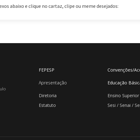
anexos abaixo e clique no cartaz, clipe ou meme desejados:
FEPESP
Convenções/Ac
Apresentação
Educação Básic
ulo
Diretoria
Ensino Superior
Estatuto
Sesi / Senai / S