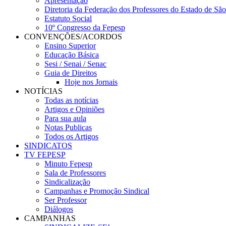
Apresentação
Diretoria da Federação dos Professores do Estado de Sã
Estatuto Social
10º Congresso da Fepesp
CONVENÇÕES/ACORDOS
Ensino Superior
Educação Básica
Sesi / Senai / Senac
Guia de Direitos
Hoje nos Jornais
NOTÍCIAS
Todas as notícias
Artigos e Opiniões
Para sua aula
Notas Publicas
Todos os Artigos
SINDICATOS
TV FEPESP
Minuto Fepesp
Sala de Professores
Sindicalização
Campanhas e Promoção Sindical
Ser Professor
Diálogos
CAMPANHAS