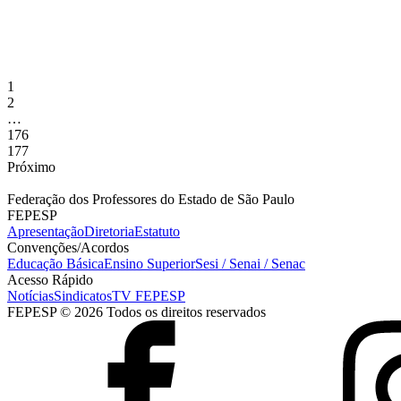
28 de abril de 2026
A Assembleia Estadual Unificada dos professores e professoras do Sesi
aprovação da contraproposta apresentada pela instituição, após um...
1
2
…
176
177
Próximo
Federação dos Professores do Estado de São Paulo
FEPESP
Apresentação
Diretoria
Estatuto
Convenções/Acordos
Educação Básica
Ensino Superior
Sesi / Senai / Senac
Acesso Rápido
Notícias
Sindicatos
TV FEPESP
FEPESP © 2026 Todos os direitos reservados