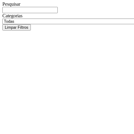
Pesquisar
Categorias
Limpar Filtros
Justiça determina reintegração de dirigen
3 de agosto de 2026
Decisão reafirma que a estabilidade sindical não pode ser substituída 
Geografia e dirigente do Sindicato dos Professores de São...
Convenções Coletivas do Ensino Superior 2
14 de julho de 2026
A Federação dos Professores do Estado de São Paulo (Fepesp) disponi
referentes às bases do Sinpro Guapira, Sinpro Unicidades e do municíp