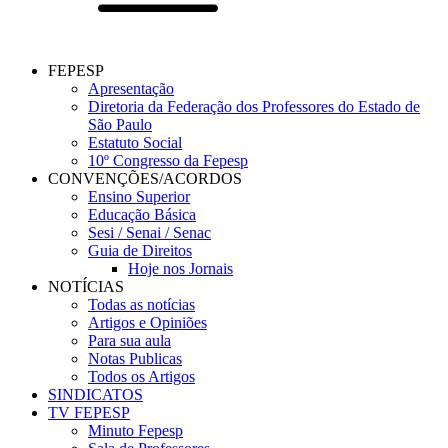
FEPESP
Apresentação
Diretoria da Federação dos Professores do Estado de
São Paulo
Estatuto Social
10º Congresso da Fepesp
CONVENÇÕES/ACORDOS
Ensino Superior
Educação Básica
Sesi / Senai / Senac
Guia de Direitos
Hoje nos Jornais
NOTÍCIAS
Todas as notícias
Artigos e Opiniões
Para sua aula
Notas Publicas
Todos os Artigos
SINDICATOS
TV FEPESP
Minuto Fepesp