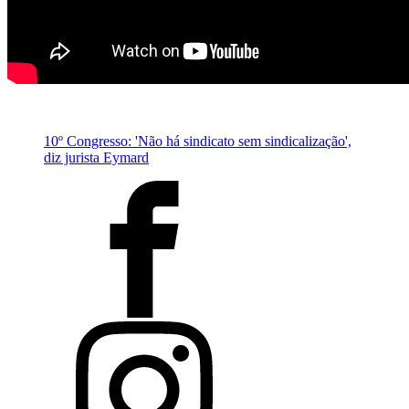
10º Congresso: 'Não há sindicato sem sindicalização',
diz jurista Eymard