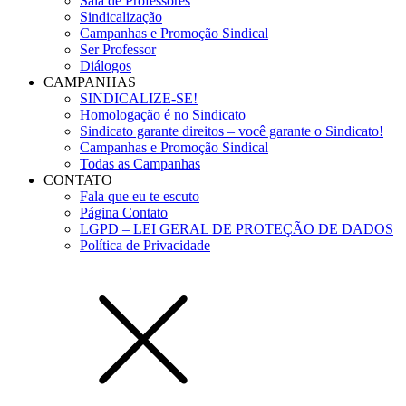
Sala de Professores
Sindicalização
Campanhas e Promoção Sindical
Ser Professor
Diálogos
CAMPANHAS
SINDICALIZE-SE!
Homologação é no Sindicato
Sindicato garante direitos – você garante o Sindicato!
Campanhas e Promoção Sindical
Todas as Campanhas
CONTATO
Fala que eu te escuto
Página Contato
LGPD – LEI GERAL DE PROTEÇÃO DE DADOS
Política de Privacidade