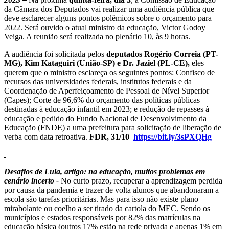
da Câmara dos Deputados vai realizar uma audiência pública que
deve esclarecer alguns pontos polêmicos sobre o orçamento para
2022. Será ouvido o atual ministro da educação, Victor Godoy
Veiga. A reunião será realizada no plenário 10, às 9 horas.
A audiência foi solicitada pelos
deputados Rogério Correia (PT-
MG), Kim Kataguiri (União-SP) e Dr. Jaziel (PL-CE),
eles
querem que o ministro esclareça os seguintes pontos: Confisco de
recursos das universidades federais, institutos federais e da
Coordenação de Aperfeiçoamento de Pessoal de Nível Superior
(Capes); Corte de 96,6% do orçamento das políticas públicas
destinadas à educação infantil em 2023; e redução de repasses à
educação e pedido do Fundo Nacional de Desenvolvimento da
Educação (FNDE) a uma prefeitura para solicitação de liberação de
verba com data retroativa.
FDR, 31/10
https://bit.ly/3sPXQHg
Desafios de Lula, artigo: na educação, muitos problemas em
cenário incerto​ -
No curto prazo, recuperar a aprendizagem perdida
por causa da pandemia e trazer de volta alunos que abandonaram a
escola são tarefas prioritárias. Mas para isso não existe plano
mirabolante ou coelho a ser tirado da cartola do MEC. Sendo os
municípios e estados responsáveis por 82% das matrículas na
educação básica (outros 17% estão na rede privada e apenas 1% em