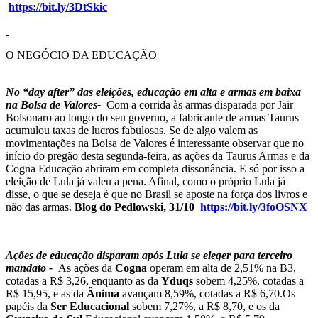
https://bit.ly/3DtSkic
O NEGÓCIO DA EDUCAÇÃO
No “day after” das eleições, educação em alta e armas em baixa
na Bolsa de Valores-
Com a corrida às armas disparada por Jair
Bolsonaro ao longo do seu governo, a fabricante de armas Taurus
acumulou taxas de lucros fabulosas. Se de algo valem as
movimentações na Bolsa de Valores é interessante observar que no
início do pregão desta segunda-feira, as ações da Taurus Armas e da
Cogna Educação abriram em completa dissonância. E só por isso a
eleição de Lula já valeu a pena. Afinal, como o próprio Lula já
disse, o que se deseja é que no Brasil se aposte na força dos livros e
não das armas.
Blog do Pedlowski, 31/10
https://bit.ly/3foOSNX
Ações de educação disparam após Lula se eleger para terceiro
mandato -
As ações da
Cogna
operam em alta de 2,51% na B3,
cotadas a R$ 3,26, enquanto as da
Yduqs
sobem 4,25%, cotadas a
R$ 15,95, e as da
Ânima
avançam 8,59%, cotadas a R$ 6,70.Os
papéis da
Ser Educacional
sobem 7,27%, a R$ 8,70, e os da