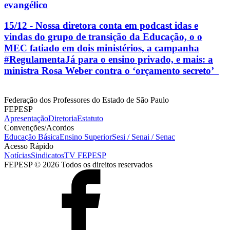
evangélico
15/12 - Nossa diretora conta em podcast idas e
vindas do grupo de transição da Educação, o o
MEC fatiado em dois ministérios, a campanha
#RegulamentaJá para o ensino privado, e mais: a
ministra Rosa Weber contra o ‘orçamento secreto’
Federação dos Professores do Estado de São Paulo
FEPESP
Apresentação
Diretoria
Estatuto
Convenções/Acordos
Educação Básica
Ensino Superior
Sesi / Senai / Senac
Acesso Rápido
Notícias
Sindicatos
TV FEPESP
FEPESP © 2026 Todos os direitos reservados