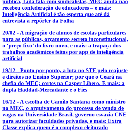
pública, Lula fala com sindicalistas, MEC ainda não
recebeu confederação de educadores – e mais:
Inteligência Artificial é tão esperta que até dá
entrevista a repórter da Folha
20/02 - A migração de alunos de escolas particulares
para as públicas, orçamento secreto inconstitucional,
o ‘preço fixo’ do livro novo, e mais: a trapaça dos
trabalhos acadêmicos feitos por app de inteligência
artificial
19/12 - Ponto por ponto, a luta no STF pelo reajuste
e direitos no Ensino Superior; por que o Ceará na
chefia do MEC; cortes na Casper Líbero. E mais: a
dupla Haddad-Mercadante e o Fies
16/12 - A escolha de Camilo Santana como ministro
no MEC, o arquivamento do processo de venda de
vagas na Universidade Brasil, governo esvazia CNE
para autorizar faculdades privadas, e mais: Extra
Classe explica quem é o complexo eleitorado