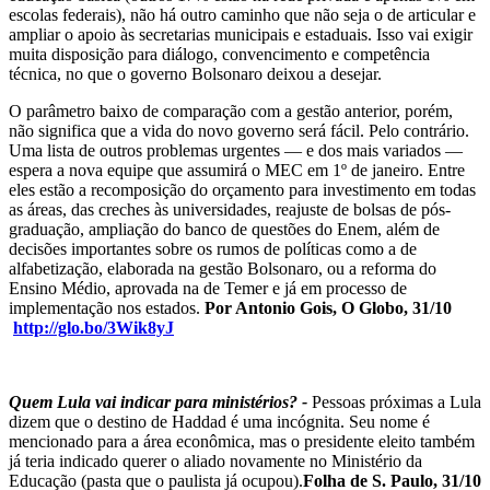
escolas federais), não há outro caminho que não seja o de articular e
ampliar o apoio às secretarias municipais e estaduais. Isso vai exigir
muita disposição para diálogo, convencimento e competência
técnica, no que o governo Bolsonaro deixou a desejar.
O parâmetro baixo de comparação com a gestão anterior, porém,
não significa que a vida do novo governo será fácil. Pelo contrário.
Uma lista de outros problemas urgentes — e dos mais variados —
espera a nova equipe que assumirá o MEC em 1º de janeiro. Entre
eles estão a recomposição do orçamento para investimento em todas
as áreas, das creches às universidades, reajuste de bolsas de pós-
graduação, ampliação do banco de questões do Enem, além de
decisões importantes sobre os rumos de políticas como a de
alfabetização, elaborada na gestão Bolsonaro, ou a reforma do
Ensino Médio, aprovada na de Temer e já em processo de
implementação nos estados.
Por Antonio Gois,
O Globo, 31/10
http://glo.bo/3Wik8yJ
Quem Lula vai indicar para ministérios? -
Pessoas próximas a Lula
dizem que o destino de Haddad é uma incógnita. Seu nome é
mencionado para a área econômica, mas o presidente eleito também
já teria indicado querer o aliado novamente no Ministério da
Educação (pasta que o paulista já ocupou).
Folha de S. Paulo, 31/10