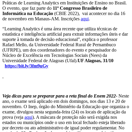
Práticas de Learning Analytics em Instituições de Ensino no Brasil.
O evento, que faz parte do
11º Congresso Brasileiro de
Informática na Educação
(CBIE 2022), vai acontecer no dia 16
de novembro em Manaus-AM. Inscrições
aqui
.
“Learning Analytics é uma área recente que utiliza técnicas de
estatística e inteligência artificial para extrair informações úteis e dar
suporte à tomada de decisão educacional”, explica o professor
Rafael Mello, da Universidade Federal Rural de Pernambuco
(UFRPE), um dos coordenadores do evento e pesquisador do
Núcleo de Excelência em Tecnologias Sociais (Nees) da
Universidade Federal de Alagoas (Ufal).
UF Alagoas, 31/10
https://bit.ly/3fm9uGy
Veja dicas para se preparar para a reta final do Enem 2022-
Neste
ano, o exame será aplicado em dois domingos, nos dias 13 e 20 de
novembro. O Inep, órgão do Ministério da Educação que organiza o
exame, divulgou nesta segunda-feira (24) os locais de aplicação da
prova (veja
aqui
). A máscara de proteção não será exigida nos
estados ou municípios onde o uso em local fechado esteja liberado
por decreto ou ato administrativo de igual poder regulamentar. No