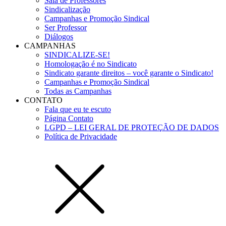
Sala de Professores
Sindicalização
Campanhas e Promoção Sindical
Ser Professor
Diálogos
CAMPANHAS
SINDICALIZE-SE!
Homologação é no Sindicato
Sindicato garante direitos – você garante o Sindicato!
Campanhas e Promoção Sindical
Todas as Campanhas
CONTATO
Fala que eu te escuto
Página Contato
LGPD – LEI GERAL DE PROTEÇÃO DE DADOS
Política de Privacidade