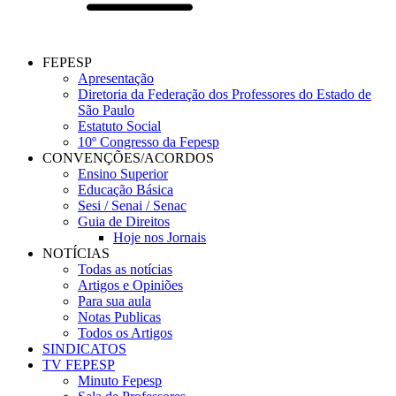
FEPESP
Apresentação
Diretoria da Federação dos Professores do Estado de
São Paulo
Estatuto Social
10º Congresso da Fepesp
CONVENÇÕES/ACORDOS
Ensino Superior
Educação Básica
Sesi / Senai / Senac
Guia de Direitos
Hoje nos Jornais
NOTÍCIAS
Todas as notícias
Artigos e Opiniões
Para sua aula
Notas Publicas
Todos os Artigos
SINDICATOS
TV FEPESP
Minuto Fepesp