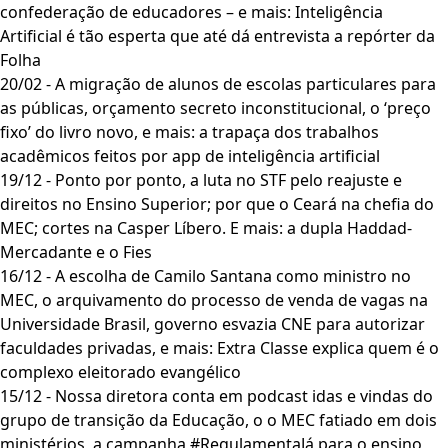
confederação de educadores – e mais: Inteligência
Artificial é tão esperta que até dá entrevista a repórter da
Folha
20/02 - A migração de alunos de escolas particulares para
as públicas, orçamento secreto inconstitucional, o ‘preço
fixo’ do livro novo, e mais: a trapaça dos trabalhos
acadêmicos feitos por app de inteligência artificial
19/12 - Ponto por ponto, a luta no STF pelo reajuste e
direitos no Ensino Superior; por que o Ceará na chefia do
MEC; cortes na Casper Líbero. E mais: a dupla Haddad-
Mercadante e o Fies
16/12 - A escolha de Camilo Santana como ministro no
MEC, o arquivamento do processo de venda de vagas na
Universidade Brasil, governo esvazia CNE para autorizar
faculdades privadas, e mais: Extra Classe explica quem é o
complexo eleitorado evangélico
15/12 - Nossa diretora conta em podcast idas e vindas do
grupo de transição da Educação, o o MEC fatiado em dois
ministérios, a campanha #RegulamentaJá para o ensino