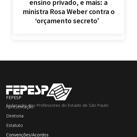
ensino privado, e mais: a
ministra Rosa Weber contra o
‘orçamento secreto’
FEPESP
Federação dos Professores do Estado de São Paulo
Apresentação
Diretoria
Estatuto
Convenções/Acordos