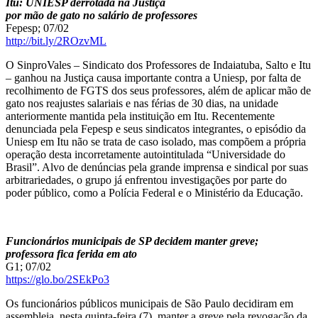
Itu: UNIESP derrotada na Justiça
por mão de gato no salário de professores
Fepesp; 07/02
http://bit.ly/2ROzvML
O SinproVales – Sindicato dos Professores de Indaiatuba, Salto e Itu
– ganhou na Justiça causa importante contra a Uniesp, por falta de
recolhimento de FGTS dos seus professores, além de aplicar mão de
gato nos reajustes salariais e nas férias de 30 dias, na unidade
anteriormente mantida pela instituição em Itu. Recentemente
denunciada pela Fepesp e seus sindicatos integrantes, o episódio da
Uniesp em Itu não se trata de caso isolado, mas compõem a própria
operação desta incorretamente autointitulada “Universidade do
Brasil”. Alvo de denúncias pela grande imprensa e sindical por suas
arbitrariedades, o grupo já enfrentou investigações por parte do
poder público, como a Polícia Federal e o Ministério da Educação.
Funcionários municipais de SP decidem manter greve;
professora fica ferida em ato
G1; 07/02
https://glo.bo/2SEkPo3
Os funcionários públicos municipais de São Paulo decidiram em
assembleia, nesta quinta-feira (7), manter a greve pela revogação da