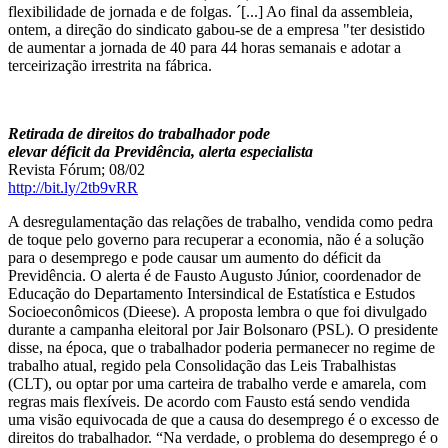
flexibilidade de jornada e de folgas. ´[...] Ao final da assembleia,
ontem, a direção do sindicato gabou-se de a empresa "ter desistido
de aumentar a jornada de 40 para 44 horas semanais e adotar a
terceirização irrestrita na fábrica.
Retirada de direitos do trabalhador pode
elevar déficit da Previdência, alerta especialista
Revista Fórum; 08/02
http://bit.ly/2tb9vRR
A desregulamentação das relações de trabalho, vendida como pedra
de toque pelo governo para recuperar a economia, não é a solução
para o desemprego e pode causar um aumento do déficit da
Previdência. O alerta é de Fausto Augusto Júnior, coordenador de
Educação do Departamento Intersindical de Estatística e Estudos
Socioeconômicos (Dieese). A proposta lembra o que foi divulgado
durante a campanha eleitoral por Jair Bolsonaro (PSL). O presidente
disse, na época, que o trabalhador poderia permanecer no regime de
trabalho atual, regido pela Consolidação das Leis Trabalhistas
(CLT), ou optar por uma carteira de trabalho verde e amarela, com
regras mais flexíveis. De acordo com Fausto está sendo vendida
uma visão equivocada de que a causa do desemprego é o excesso de
direitos do trabalhador. “Na verdade, o problema do desemprego é o