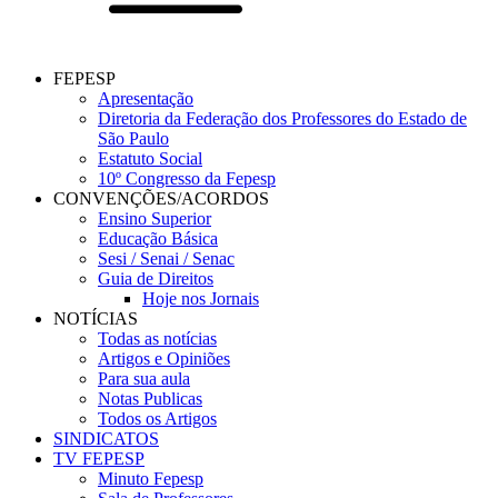
FEPESP
Apresentação
Diretoria da Federação dos Professores do Estado de
São Paulo
Estatuto Social
10º Congresso da Fepesp
CONVENÇÕES/ACORDOS
Ensino Superior
Educação Básica
Sesi / Senai / Senac
Guia de Direitos
Hoje nos Jornais
NOTÍCIAS
Todas as notícias
Artigos e Opiniões
Para sua aula
Notas Publicas
Todos os Artigos
SINDICATOS
TV FEPESP
Minuto Fepesp