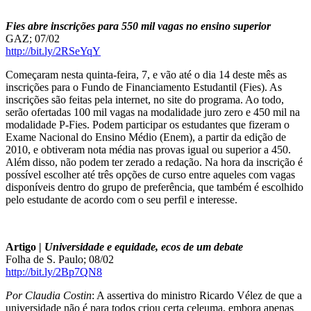
Fies abre inscrições para 550 mil vagas no ensino superior
GAZ; 07/02
http://bit.ly/2RSeYqY
Começaram nesta quinta-feira, 7, e vão até o dia 14 deste mês as
inscrições para o Fundo de Financiamento Estudantil (Fies). As
inscrições são feitas pela internet, no site do programa. Ao todo,
serão ofertadas 100 mil vagas na modalidade juro zero e 450 mil na
modalidade P-Fies. Podem participar os estudantes que fizeram o
Exame Nacional do Ensino Médio (Enem), a partir da edição de
2010, e obtiveram nota média nas provas igual ou superior a 450.
Além disso, não podem ter zerado a redação. Na hora da inscrição é
possível escolher até três opções de curso entre aqueles com vagas
disponíveis dentro do grupo de preferência, que também é escolhido
pelo estudante de acordo com o seu perfil e interesse.
Artigo |
Universidade e equidade, ecos de um debate
Folha de S. Paulo; 08/02
http://bit.ly/2Bp7QN8
Por Claudia Costin
: A assertiva do ministro Ricardo Vélez de que a
universidade não é para todos criou certa celeuma, embora apenas