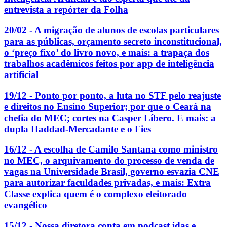
entrevista a repórter da Folha
20/02 - A migração de alunos de escolas particulares
para as públicas, orçamento secreto inconstitucional,
o ‘preço fixo’ do livro novo, e mais: a trapaça dos
trabalhos acadêmicos feitos por app de inteligência
artificial
19/12 - Ponto por ponto, a luta no STF pelo reajuste
e direitos no Ensino Superior; por que o Ceará na
chefia do MEC; cortes na Casper Líbero. E mais: a
dupla Haddad-Mercadante e o Fies
16/12 - A escolha de Camilo Santana como ministro
no MEC, o arquivamento do processo de venda de
vagas na Universidade Brasil, governo esvazia CNE
para autorizar faculdades privadas, e mais: Extra
Classe explica quem é o complexo eleitorado
evangélico
15/12 - Nossa diretora conta em podcast idas e