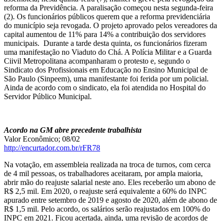
reforma da Previdência. A paralisação começou nesta segunda-feira
(2). Os funcionários públicos querem que a reforma previdenciária
do município seja revogada. O projeto aprovado pelos vereadores da
capital aumentou de 11% para 14% a contribuição dos servidores
municipais. Durante a tarde desta quinta, os funcionários fizeram
uma manifestação no Viaduto do Chá. A Polícia Militar e a Guarda
Ciivil Metropolitana acompanharam o protesto e, segundo o
Sindicato dos Profissionais em Educação no Ensino Municipal de
São Paulo (Sinpeem), uma manifestante foi ferida por um policial.
Ainda de acordo com o sindicato, ela foi atendida no Hospital do
Servidor Público Municipal.
Acordo na GM abre precedente trabalhista
Valor Econômico; 08/02
http://encurtador.com.br/rFR78
Na votação, em assembleia realizada na troca de turnos, com cerca
de 4 mil pessoas, os trabalhadores aceitaram, por ampla maioria,
abrir mão do reajuste salarial neste ano. Eles receberão um abono de
R$ 2,5 mil. Em 2020, o reajuste será equivalente a 60% do INPC
apurado entre setembro de 2019 e agosto de 2020, além de abono de
R$ 1,5 mil. Pelo acordo, os salários serão reajustados em 100% do
INPC em 2021. Ficou acertada, ainda, uma revisão de acordos de