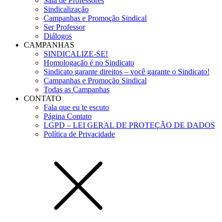
Sala de Professores
Sindicalização
Campanhas e Promoção Sindical
Ser Professor
Diálogos
CAMPANHAS
SINDICALIZE-SE!
Homologação é no Sindicato
Sindicato garante direitos – você garante o Sindicato!
Campanhas e Promoção Sindical
Todas as Campanhas
CONTATO
Fala que eu te escuto
Página Contato
LGPD – LEI GERAL DE PROTEÇÃO DE DADOS
Política de Privacidade