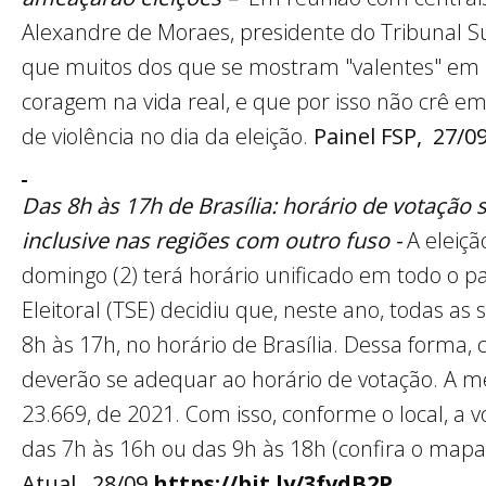
Alexandre de Moraes, presidente do Tribunal Sup
que muitos dos que se mostram "valentes" em 
coragem na vida real, e que por isso não crê e
de violência no dia da eleição.
Painel FSP, 27/0
Das 8h às 17h de Brasília: horário de votação
inclusive nas regiões com outro fuso -
A eleiç
domingo (2) terá horário unificado em todo o pa
Eleitoral (TSE) decidiu que, neste ano, todas a
8h às 17h, no horário de Brasília. Dessa forma,
deverão se adequar ao horário de votação. A m
23.669, de 2021. Com isso, conforme o local, a 
das 7h às 16h ou das 9h às 18h (confira o mapa
Atual, 28/09
https://bit.ly/3fvdB2P