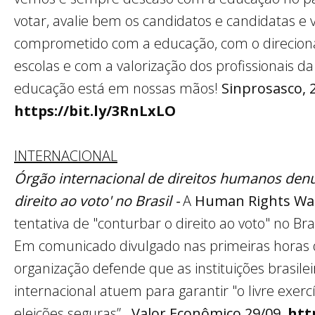
votar, avalie bem os candidatos e candidatas e
comprometido com a educação, com o direcion
escolas e com a valorização dos profissionais d
educação está em nossas mãos!
Sinprosasco,
https://bit.ly/3RnLxLO
INTERNACIONAL
Órgão internacional de direitos humanos denu
direito ao voto' no Brasil -
A
Human Rights Wa
tentativa de "conturbar o direito ao voto" no Bra
Em comunicado divulgado nas primeiras horas de
organização defende que as instituições brasil
internacional atuem para garantir "o livre exercí
eleições seguras”.
Valor Econômico 29/09
htt