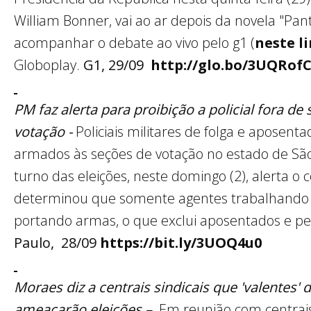
William Bonner, vai ao ar depois da novela "Pan
acompanhar o debate ao vivo pelo g1 (
neste l
Globoplay.
G1, 29/09
http://glo.bo/3UQRof
PM faz alerta para proibição a policial fora d
votação -
Policiais militares de folga e aposenta
armados às seções de votação no estado de São
turno das eleições, neste domingo (2), alerta 
determinou que somente agentes trabalhando 
portando armas, o que exclui aposentados e pe
Paulo, 28/09
https://bit.ly/3UOQ4u0
Moraes diz a centrais sindicais que 'valentes' 
ameaçarão eleições
–
Em reunião com centrais s