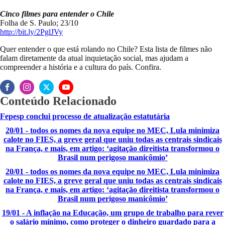
Cinco filmes para entender o Chile
Folha de S. Paulo; 23/10
http://bit.ly/2PglJVy
Quer entender o que está rolando no Chile? Esta lista de filmes não
falam diretamente da atual inquietação social, mas ajudam a
compreender a história e a cultura do país. Confira.
Conteúdo Relacionado
Fepesp conclui processo de atualização estatutária
20/01 - todos os nomes da nova equipe no MEC, Lula minimiza
calote no FIES, a greve geral que uniu todas as centrais sindicais
na França, e mais, em artigo: ‘agitação direitista transformou o
Brasil num perigoso manicômio’
20/01 - todos os nomes da nova equipe no MEC, Lula minimiza
calote no FIES, a greve geral que uniu todas as centrais sindicais
na França, e mais, em artigo: ‘agitação direitista transformou o
Brasil num perigoso manicômio’
19/01 - A inflação na Educação, um grupo de trabalho para rever
o salário mínimo, como proteger o dinheiro guardado para a