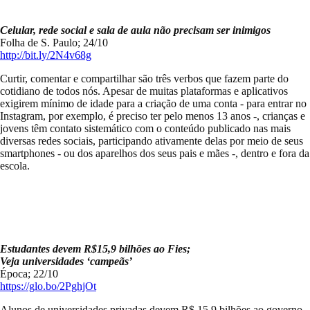
Celular, rede social e sala de aula não precisam ser inimigos
Folha de S. Paulo; 24/10
http://bit.ly/2N4v68g
Curtir, comentar e compartilhar são três verbos que fazem parte do
cotidiano de todos nós. Apesar de muitas plataformas e aplicativos
exigirem mínimo de idade para a criação de uma conta - para entrar no
Instagram, por exemplo, é preciso ter pelo menos 13 anos -, crianças e
jovens têm contato sistemático com o conteúdo publicado nas mais
diversas redes sociais, participando ativamente delas por meio de seus
smartphones - ou dos aparelhos dos seus pais e mães -, dentro e fora da
escola.
Estudantes devem R$15,9 bilhões ao Fies;
Veja universidades ‘campeãs’
Época; 22/10
https://glo.bo/2PghjOt
Alunos de universidades privadas devem R$ 15,9 bilhões ao governo