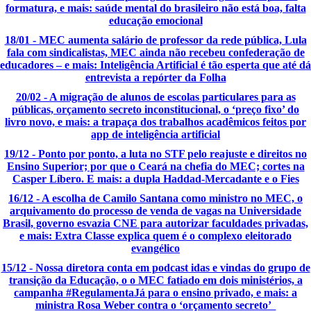
formatura, e mais: saúde mental do brasileiro não está boa, falta
educação emocional
18/01 - MEC aumenta salário de professor da rede pública, Lula
fala com sindicalistas, MEC ainda não recebeu confederação de
educadores – e mais: Inteligência Artificial é tão esperta que até dá
entrevista a repórter da Folha
20/02 - A migração de alunos de escolas particulares para as
públicas, orçamento secreto inconstitucional, o ‘preço fixo’ do
livro novo, e mais: a trapaça dos trabalhos acadêmicos feitos por
app de inteligência artificial
19/12 - Ponto por ponto, a luta no STF pelo reajuste e direitos no
Ensino Superior; por que o Ceará na chefia do MEC; cortes na
Casper Líbero. E mais: a dupla Haddad-Mercadante e o Fies
16/12 - A escolha de Camilo Santana como ministro no MEC, o
arquivamento do processo de venda de vagas na Universidade
Brasil, governo esvazia CNE para autorizar faculdades privadas,
e mais: Extra Classe explica quem é o complexo eleitorado
evangélico
15/12 - Nossa diretora conta em podcast idas e vindas do grupo de
transição da Educação, o o MEC fatiado em dois ministérios, a
campanha #RegulamentaJá para o ensino privado, e mais: a
ministra Rosa Weber contra o ‘orçamento secreto’