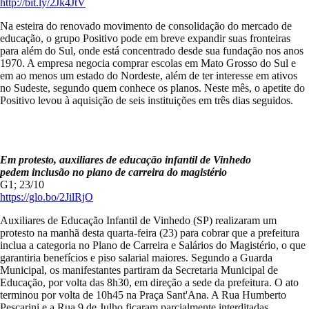
http://bit.ly/2Jk4JtV
Na esteira do renovado movimento de consolidação do mercado de
educação, o grupo Positivo pode em breve expandir suas fronteiras
para além do Sul, onde está concentrado desde sua fundação nos anos
1970. A empresa negocia comprar escolas em Mato Grosso do Sul e
em ao menos um estado do Nordeste, além de ter interesse em ativos
no Sudeste, segundo quem conhece os planos. Neste mês, o apetite do
Positivo levou à aquisição de seis instituições em três dias seguidos.
Em protesto, auxiliares de educação infantil de Vinhedo
pedem inclusão no plano de carreira do magistério
G1; 23/10
https://glo.bo/2JilRjO
Auxiliares de Educação Infantil de Vinhedo (SP) realizaram um
protesto na manhã desta quarta-feira (23) para cobrar que a prefeitura
inclua a categoria no Plano de Carreira e Salários do Magistério, o que
garantiria benefícios e piso salarial maiores. Segundo a Guarda
Municipal, os manifestantes partiram da Secretaria Municipal de
Educação, por volta das 8h30, em direção a sede da prefeitura. O ato
terminou por volta de 10h45 na Praça Sant'Ana. A Rua Humberto
Pescarini e a Rua 9 de Julho ficaram parcialmente interditadas.