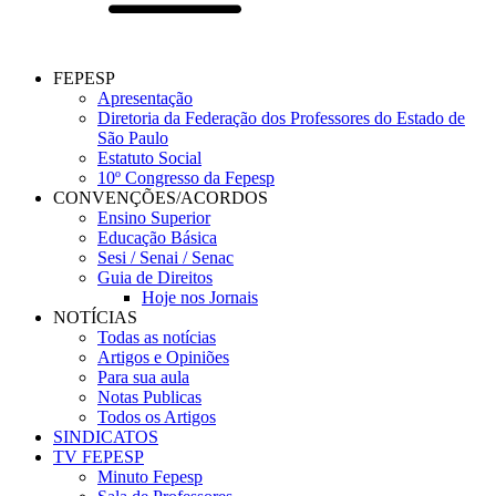
FEPESP
Apresentação
Diretoria da Federação dos Professores do Estado de
São Paulo
Estatuto Social
10º Congresso da Fepesp
CONVENÇÕES/ACORDOS
Ensino Superior
Educação Básica
Sesi / Senai / Senac
Guia de Direitos
Hoje nos Jornais
NOTÍCIAS
Todas as notícias
Artigos e Opiniões
Para sua aula
Notas Publicas
Todos os Artigos
SINDICATOS
TV FEPESP
Minuto Fepesp