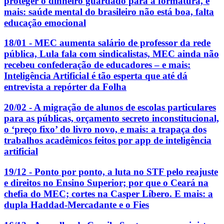
proteger o dinheiro guardado para a formatura, e
mais: saúde mental do brasileiro não está boa, falta
educação emocional
18/01 - MEC aumenta salário de professor da rede
pública, Lula fala com sindicalistas, MEC ainda não
recebeu confederação de educadores – e mais:
Inteligência Artificial é tão esperta que até dá
entrevista a repórter da Folha
20/02 - A migração de alunos de escolas particulares
para as públicas, orçamento secreto inconstitucional,
o ‘preço fixo’ do livro novo, e mais: a trapaça dos
trabalhos acadêmicos feitos por app de inteligência
artificial
19/12 - Ponto por ponto, a luta no STF pelo reajuste
e direitos no Ensino Superior; por que o Ceará na
chefia do MEC; cortes na Casper Líbero. E mais: a
dupla Haddad-Mercadante e o Fies