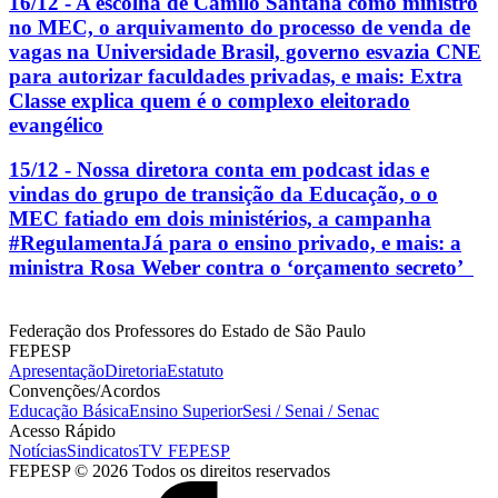
16/12 - A escolha de Camilo Santana como ministro
no MEC, o arquivamento do processo de venda de
vagas na Universidade Brasil, governo esvazia CNE
para autorizar faculdades privadas, e mais: Extra
Classe explica quem é o complexo eleitorado
evangélico
15/12 - Nossa diretora conta em podcast idas e
vindas do grupo de transição da Educação, o o
MEC fatiado em dois ministérios, a campanha
#RegulamentaJá para o ensino privado, e mais: a
ministra Rosa Weber contra o ‘orçamento secreto’
Federação dos Professores do Estado de São Paulo
FEPESP
Apresentação
Diretoria
Estatuto
Convenções/Acordos
Educação Básica
Ensino Superior
Sesi / Senai / Senac
Acesso Rápido
Notícias
Sindicatos
TV FEPESP
FEPESP © 2026 Todos os direitos reservados