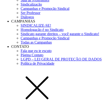
Sala de Professores
Sindicalização
Campanhas e Promoção Sindical
Ser Professor
Diálogos
CAMPANHAS
SINDICALIZE-SE!
Homologação é no Sindicato
Sindicato garante direitos – você garante o Sindicato!
Campanhas e Promoção Sindical
Todas as Campanhas
CONTATO
Fala que eu te escuto
Página Contato
LGPD – LEI GERAL DE PROTEÇÃO DE DADOS
Política de Privacidade