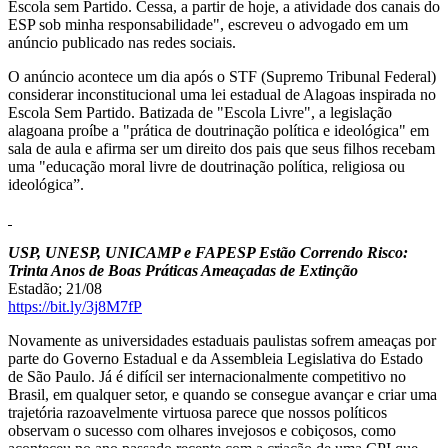
Escola sem Partido. Cessa, a partir de hoje, a atividade dos canais do
ESP sob minha responsabilidade", escreveu o advogado em um
anúncio publicado nas redes sociais.
O anúncio acontece um dia após o STF (Supremo Tribunal Federal)
considerar inconstitucional uma lei estadual de Alagoas inspirada no
Escola Sem Partido. Batizada de "Escola Livre", a legislação
alagoana proíbe a "prática de doutrinação política e ideológica" em
sala de aula e afirma ser um direito dos pais que seus filhos recebam
uma "educação moral livre de doutrinação política, religiosa ou
ideológica”.
USP, UNESP, UNICAMP e FAPESP Estão Correndo Risco:
Trinta Anos de Boas Práticas Ameaçadas de Extinção
Estadão; 21/08
https://bit.ly/3j8M7fP
Novamente as universidades estaduais paulistas sofrem ameaças por
parte do Governo Estadual e da Assembleia Legislativa do Estado
de São Paulo. Já é difícil ser internacionalmente competitivo no
Brasil, em qualquer setor, e quando se consegue avançar e criar uma
trajetória razoavelmente virtuosa parece que nossos políticos
observam o sucesso com olhares invejosos e cobiçosos, como