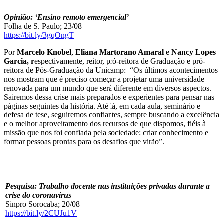
Opinião: ‘Ensino remoto emergencial’
Folha de S. Paulo; 23/08
https://bit.ly/3gqOngT
Por
Marcelo Knobel
,
Eliana Martorano Amaral
e
Nancy Lopes
Garcia, r
espectivamente, reitor, pró-reitora de Graduação e pró-
reitora de Pós-Graduação da Unicamp: “Os últimos acontecimentos
nos mostram que é preciso começar a projetar uma universidade
renovada para um mundo que será diferente em diversos aspectos.
Sairemos dessa crise mais preparados e experientes para pensar nas
páginas seguintes da história. Até lá, em cada aula, seminário e
defesa de tese, seguiremos confiantes, sempre buscando a excelência
e o melhor aproveitamento dos recursos de que dispomos, fiéis à
missão que nos foi confiada pela sociedade: criar conhecimento e
formar pessoas prontas para os desafios que virão”.
Pesquisa: Trabalho docente nas instituições privadas durante a
crise do coronavírus
Sinpro Sorocaba; 20/08
https://bit.ly/2CUJu1V