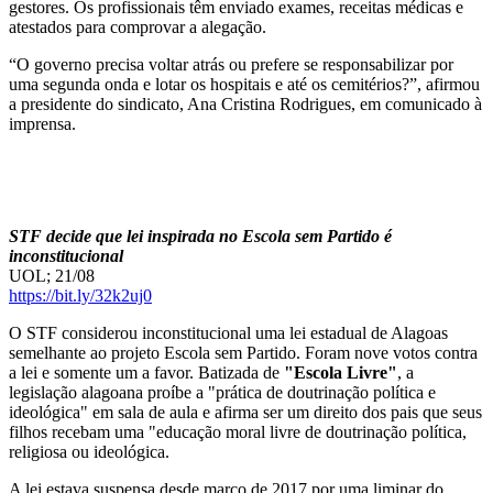
gestores. Os profissionais têm enviado exames, receitas médicas e
atestados para comprovar a alegação.
“O governo precisa voltar atrás ou prefere se responsabilizar por
uma segunda onda e lotar os hospitais e até os cemitérios?”, afirmou
a presidente do sindicato, Ana Cristina Rodrigues, em comunicado à
imprensa.
STF decide que lei inspirada no Escola sem Partido é
inconstitucional
UOL; 21/08
https://bit.ly/32k2uj0
O STF considerou inconstitucional uma lei estadual de Alagoas
semelhante ao projeto Escola sem Partido. Foram nove votos contra
a lei e somente um a favor. Batizada de
"Escola Livre"
, a
legislação alagoana proíbe a "prática de doutrinação política e
ideológica" em sala de aula e afirma ser um direito dos pais que seus
filhos recebam uma "educação moral livre de doutrinação política,
religiosa ou ideológica.
A lei estava suspensa desde março de 2017 por uma liminar do