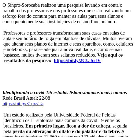
O Sinpro-Sorocaba realizou uma pesquisa levando em conta o
trabalho das professoras e dos professores que estão realizando um
esforço fora do comum para manter as aulas para seus alunos e
consequentemente suas instituições de ensino funcionando.
Professoras e professores transformaram suas casas em salas de
aula e seu horário de folga em plantões de dúvidas. Muitos tiveram
que alterar seus planos de internet e seus aparelhos, como, celulares
e notebooks, para se adequar a nova realidade, e como se não
bastasse, muitos tiveram seus salários reduzidos.
Veja aqui os
resultados da pesquisa:
https://bit.ly/2CUJu1V
Identificando a covid-19: estudos listam sintomas mais comuns
Rede Brasil Atual; 22/08
https://bit.ly/31pxvTa
Um estudo realizado pela Universidade Federal de Pelotas
identificou os 11 sintomas mais comuns da covid-19 entre os
brasileiros.
Em primeiro lugar, ficou a dor de cabeça
, seguida
pela
perda ou alteração do olfato e do paladar
e da
febre
. A
pesquisa entrevistou 31.869 pessoas em 133 cidades e conseguiu