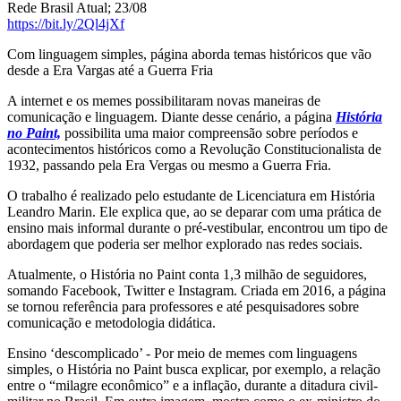
Rede Brasil Atual; 23/08
https://bit.ly/2Ql4jXf
Com linguagem simples, página aborda temas históricos que vão
desde a Era Vargas até a Guerra Fria
A internet e os memes possibilitaram novas maneiras de
comunicação e linguagem. Diante desse cenário, a página
História
no Paint,
possibilita uma maior compreensão sobre períodos e
acontecimentos históricos como a Revolução Constitucionalista de
1932, passando pela Era Vergas ou mesmo a Guerra Fria.
O trabalho é realizado pelo estudante de Licenciatura em História
Leandro Marin. Ele explica que, ao se deparar com uma prática de
ensino mais informal durante o pré-vestibular, encontrou um tipo de
abordagem que poderia ser melhor explorado nas redes sociais.
Atualmente, o História no Paint conta 1,3 milhão de seguidores,
somando Facebook, Twitter e Instagram. Criada em 2016, a página
se tornou referência para professores e até pesquisadores sobre
comunicação e metodologia didática.
Ensino ‘descomplicado’ - Por meio de memes com linguagens
simples, o História no Paint busca explicar, por exemplo, a relação
entre o “milagre econômico” e a inflação, durante a ditadura civil-