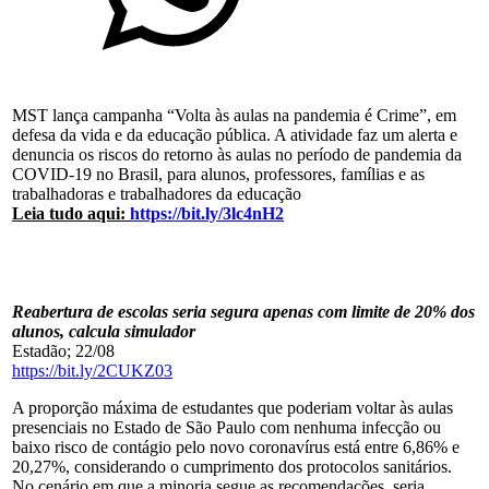
MST lança campanha “Volta às aulas na pandemia é Crime”, em
defesa da vida e da educação pública. A atividade faz um alerta e
denuncia os riscos do retorno às aulas no período de pandemia da
COVID-19 no Brasil, para alunos, professores, famílias e as
trabalhadoras e trabalhadores da educação
Leia tudo aqui:
https://bit.ly/3lc4nH2
Reabertura de escolas seria segura apenas com limite de 20% dos
alunos, calcula simulador
Estadão; 22/08
https://bit.ly/2CUKZ03
A proporção máxima de estudantes que poderiam voltar às aulas
presenciais no Estado de São Paulo com nenhuma infecção ou
baixo risco de contágio pelo novo coronavírus está entre 6,86% e
20,27%, considerando o cumprimento dos protocolos sanitários.
No cenário em que a minoria segue as recomendações, seria