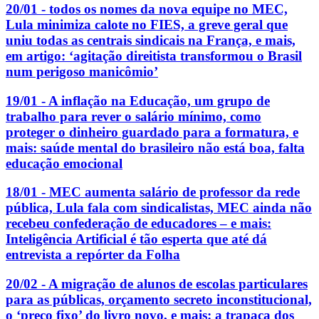
20/01 - todos os nomes da nova equipe no MEC,
Lula minimiza calote no FIES, a greve geral que
uniu todas as centrais sindicais na França, e mais,
em artigo: ‘agitação direitista transformou o Brasil
num perigoso manicômio’
19/01 - A inflação na Educação, um grupo de
trabalho para rever o salário mínimo, como
proteger o dinheiro guardado para a formatura, e
mais: saúde mental do brasileiro não está boa, falta
educação emocional
18/01 - MEC aumenta salário de professor da rede
pública, Lula fala com sindicalistas, MEC ainda não
recebeu confederação de educadores – e mais:
Inteligência Artificial é tão esperta que até dá
entrevista a repórter da Folha
20/02 - A migração de alunos de escolas particulares
para as públicas, orçamento secreto inconstitucional,
o ‘preço fixo’ do livro novo, e mais: a trapaça dos