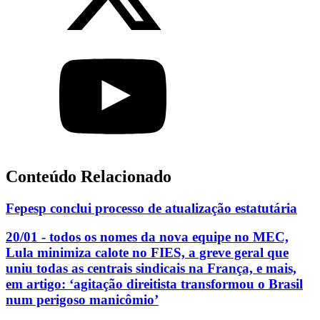
Conteúdo Relacionado
Fepesp conclui processo de atualização estatutária
20/01 - todos os nomes da nova equipe no MEC,
Lula minimiza calote no FIES, a greve geral que
uniu todas as centrais sindicais na França, e mais,
em artigo: ‘agitação direitista transformou o Brasil
num perigoso manicômio’