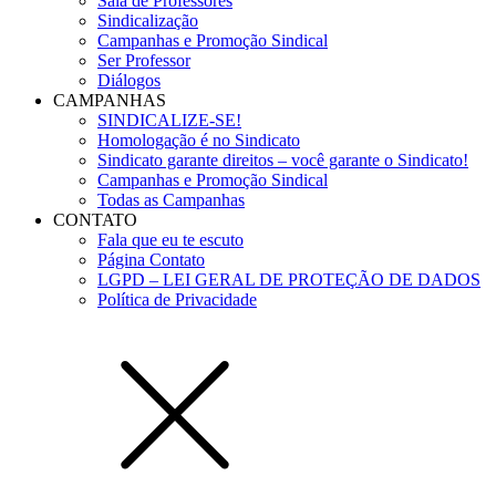
Sala de Professores
Sindicalização
Campanhas e Promoção Sindical
Ser Professor
Diálogos
CAMPANHAS
SINDICALIZE-SE!
Homologação é no Sindicato
Sindicato garante direitos – você garante o Sindicato!
Campanhas e Promoção Sindical
Todas as Campanhas
CONTATO
Fala que eu te escuto
Página Contato
LGPD – LEI GERAL DE PROTEÇÃO DE DADOS
Política de Privacidade