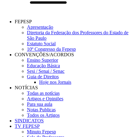
FEPESP
Apresentação
Diretoria da Federação dos Professores do Estado de
São Paulo
Estatuto Social
10º Congresso da Fepesp
CONVENÇÕES/ACORDOS
Ensino Superior
Educação Básica
Sesi / Senai / Senac
Guia de Direitos
Hoje nos Jornais
NOTÍCIAS
Todas as notícias
Artigos e Opiniões
Para sua aula
Notas Publicas
Todos os Artigos
SINDICATOS
TV FEPESP
Minuto Fepesp