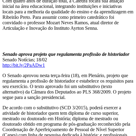
Com quatro anos de duração total, a Cátedra focará sua atuação
inicial na área educacional, integrando instituições e iniciativas
locais para a melhoria da qualidade do ensino e da aprendizagem em
Ribeirão Preto. Para assumir como primeiro catedrático foi
convidado o professor Mozart Neves Ramos, atual diretor de
Articulação e Inovação do Instituto Ayrton Senna.
Senado aprova projeto que regulamenta profissão de historiador
Senado Notícias; 18/02
http://bit.ly/2PaADw1
O Senado aprovou nesta terça-feira (18), em Plenário, projeto que
regulamenta a profissão de historiador e estabelece os requisitos para
seu exercício. O texto aprovado foi um substitutivo (texto
alternativo) da Câmara dos Deputados ao PLS 368/2009. O projeto
segue para a sanção presidencial.
De acordo com o substitutivo (SCD 3/2015), poderá exercer a
atividade de historiador quem tem diploma de curso superior,
mestrado ou doutorado em História; diploma de mestrado ou
doutorado obtido em programa de pós-graduação reconhecido pela
Coordenação de Aperfeiçoamento de Pessoal de Nível Superior
(Capes) com linha de pesquisa dedicada à história; e profissionais