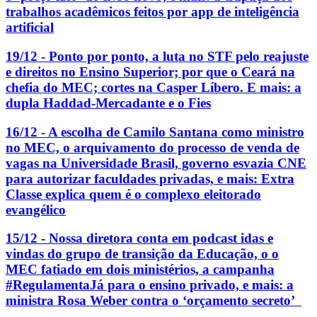
trabalhos acadêmicos feitos por app de inteligência
artificial
19/12 - Ponto por ponto, a luta no STF pelo reajuste
e direitos no Ensino Superior; por que o Ceará na
chefia do MEC; cortes na Casper Líbero. E mais: a
dupla Haddad-Mercadante e o Fies
16/12 - A escolha de Camilo Santana como ministro
no MEC, o arquivamento do processo de venda de
vagas na Universidade Brasil, governo esvazia CNE
para autorizar faculdades privadas, e mais: Extra
Classe explica quem é o complexo eleitorado
evangélico
15/12 - Nossa diretora conta em podcast idas e
vindas do grupo de transição da Educação, o o
MEC fatiado em dois ministérios, a campanha
#RegulamentaJá para o ensino privado, e mais: a
ministra Rosa Weber contra o ‘orçamento secreto’