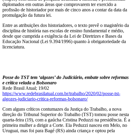
diplomados em outras áreas que comprovarem ter exercido a
profissão de historiador por mais de cinco anos a contar da data da
promulgação da futura lei.
Entre as atribuições dos historiadores, o texto prevê o magistério da
disciplina de história nas escolas de ensino fundamental e médio,
desde que cumprida a exigência da Lei de Diretrizes e Bases da
Educação Nacional (Lei 9.394/1996) quanto à obrigatoriedade da
licenciatura.
Posse do TST tem ‘algozes’ do Judiciário, embate sobre reformas
e crítica velada a Bolsonaro
Rede Brasil Atual; 19/02
https://www.redebrasilatual.com.br/trabalho/2020/02/posse-tst-
algozes-judiciario-critica-reformas-bolsonaro/
Com alguns críticos contumazes da Justiça do Trabalho, a nova
direção do Tribunal Superior do Trabalho (TST) tomou posse nesta
quarta-feira (19), com a gaúcha Cristina Peduzzi na presidência. É a
primeira mulher a dirigir a Corte. Ela Peduzzi nasceu em Melo, no
Uruguai, mas foi para Bagé (RS) ainda criança e optou pela