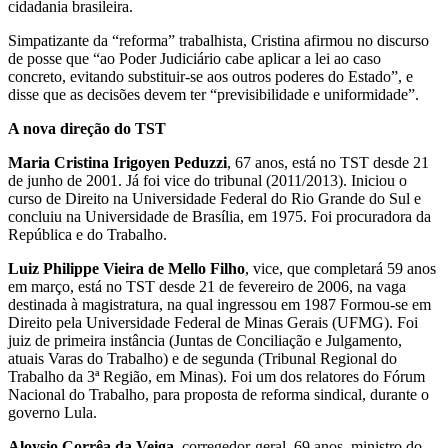
cidadania brasileira.
Simpatizante da “reforma” trabalhista, Cristina afirmou no discurso
de posse que “ao Poder Judiciário cabe aplicar a lei ao caso
concreto, evitando substituir-se aos outros poderes do Estado”, e
disse que as decisões devem ter “previsibilidade e uniformidade”.
A nova direção do TST
Maria Cristina Irigoyen Peduzzi
, 67 anos, está no TST desde 21
de junho de 2001. Já foi vice do tribunal (2011/2013). Iniciou o
curso de Direito na Universidade Federal do Rio Grande do Sul e
concluiu na Universidade de Brasília, em 1975. Foi procuradora da
República e do Trabalho.
Luiz Philippe Vieira de Mello Filho
, vice, que completará 59 anos
em março, está no TST desde 21 de fevereiro de 2006, na vaga
destinada à magistratura, na qual ingressou em 1987 Formou-se em
Direito pela Universidade Federal de Minas Gerais (UFMG). Foi
juiz de primeira instância (Juntas de Conciliação e Julgamento,
atuais Varas do Trabalho) e de segunda (Tribunal Regional do
Trabalho da 3ª Região, em Minas). Foi um dos relatores do Fórum
Nacional do Trabalho, para proposta de reforma sindical, durante o
governo Lula.
Aloysio Corrêa da Veiga
, corregedor-geral, 69 anos, ministro do