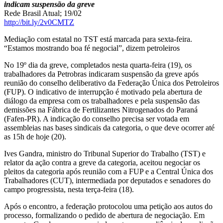
indicam suspensão da greve
Rede Brasil Atual; 19/02
http://bit.ly/2v0CMTZ
Mediação com estatal no TST está marcada para sexta-feira.
“Estamos mostrando boa fé negocial”, dizem petroleiros
No 19º dia da greve, completados nesta quarta-feira (19), os
trabalhadores da Petrobras indicaram suspensão da greve após
reunião do conselho deliberativo da Federação Única dos Petroleiros
(FUP). O indicativo de interrupção é motivado pela abertura de
diálogo da empresa com os trabalhadores e pela suspensão das
demissões na Fábrica de Fertilizantes Nitrogenados do Paraná
(Fafen-PR). A indicação do conselho precisa ser votada em
assembleias nas bases sindicais da categoria, o que deve ocorrer até
as 15h de hoje (20).
Ives Gandra, ministro do Tribunal Superior do Trabalho (TST) e
relator da ação contra a greve da categoria, aceitou negociar os
pleitos da categoria após reunião com a FUP e a Central Única dos
Trabalhadores (CUT), intermediada por deputados e senadores do
campo progressista, nesta terça-feira (18).
Após o encontro, a federação protocolou uma petição aos autos do
processo, formalizando o pedido de abertura de negociação. Em