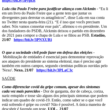
https://bit.ly/3Prpl3t
Lula cita Paulo Freire para justificar aliança com Alckmin -
“Eu li
em um livro do Paulo Freire que a gente tem que juntar os
divergentes para derrotar os antagônicos”, disse Lula em sua conta
no Twitter nesta quarta-feira (21). “E é isso que vocês precisam
saber. Nós vamos consertar esse país”, afirmou o ex-presidente. Um
dos fundadores do PSDB, Alckmin deixou o partido em dezembro
de 2021 para compor a chapa de Lula e se filiou ao PSB.
Estadão,
21/07
https://bit.ly/3PNXURi
O que a sociedade civil pode fazer em defesa das eleições -
Mobilização de entidades é essencial para demonstrar reprovação
aos ataques do presidente ao sistema eleitoral, mas é preciso agir
também em outros campos, segundo cientistas políticas ouvidas pelo
'Nexo'.
Nexo, 21/07
https://bit.ly/3PLaC3c
SAÚDE
Como diferenciar covid da gripe comum, apesar dos sintomas
cada vez mais parecidos
-
Dor de garganta, dor de cabeça, coriza,
nariz entupido e tosse são alguns dos principais sintomas que podem
indicar um quadro de covid-19. Então, como saber se o que você
está sofrendo é gripe ou covid? Não é possível. A única maneira de
descobrir é fazendo um teste.
UOL,
21/07