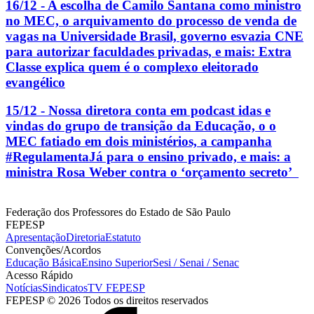
16/12 - A escolha de Camilo Santana como ministro
no MEC, o arquivamento do processo de venda de
vagas na Universidade Brasil, governo esvazia CNE
para autorizar faculdades privadas, e mais: Extra
Classe explica quem é o complexo eleitorado
evangélico
15/12 - Nossa diretora conta em podcast idas e
vindas do grupo de transição da Educação, o o
MEC fatiado em dois ministérios, a campanha
#RegulamentaJá para o ensino privado, e mais: a
ministra Rosa Weber contra o ‘orçamento secreto’
Federação dos Professores do Estado de São Paulo
FEPESP
Apresentação
Diretoria
Estatuto
Convenções/Acordos
Educação Básica
Ensino Superior
Sesi / Senai / Senac
Acesso Rápido
Notícias
Sindicatos
TV FEPESP
FEPESP © 2026 Todos os direitos reservados