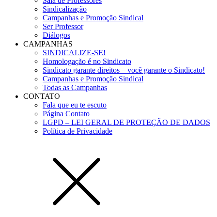
Sala de Professores
Sindicalização
Campanhas e Promoção Sindical
Ser Professor
Diálogos
CAMPANHAS
SINDICALIZE-SE!
Homologação é no Sindicato
Sindicato garante direitos – você garante o Sindicato!
Campanhas e Promoção Sindical
Todas as Campanhas
CONTATO
Fala que eu te escuto
Página Contato
LGPD – LEI GERAL DE PROTEÇÃO DE DADOS
Política de Privacidade