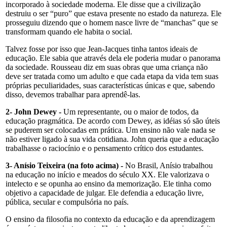
incorporado à sociedade moderna. Ele disse que a civilização
destruiu o ser “puro” que estava presente no estado da natureza. Ele
prosseguiu dizendo que o homem nasce livre de “manchas” que se
transformam quando ele habita o social.
Talvez fosse por isso que Jean-Jacques tinha tantos ideais de
educação. Ele sabia que através dela ele poderia mudar o panorama
da sociedade. Rousseau diz em suas obras que uma criança não
deve ser tratada como um adulto e que cada etapa da vida tem suas
próprias peculiaridades, suas características únicas e que, sabendo
disso, devemos trabalhar para aprendê-las.
2- John Dewey -
Um representante, ou o maior de todos, da
educação pragmática. De acordo com Dewey, as idéias só são úteis
se puderem ser colocadas em prática. Um ensino não vale nada se
não estiver ligado à sua vida cotidiana. John queria que a educação
trabalhasse o raciocínio e o pensamento crítico dos estudantes.
3- Anísio Teixeira (na foto acima) -
No Brasil, Anísio trabalhou
na educação no início e meados do século XX. Ele valorizava o
intelecto e se opunha ao ensino da memorização. Ele tinha como
objetivo a capacidade de julgar. Ele defendia a educação livre,
pública, secular e compulsória no país.
O ensino da filosofia no contexto da educação e da aprendizagem