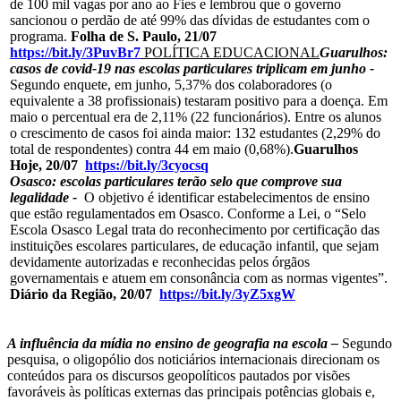
de 100 mil vagas por ano ao Fies e lembrou que o governo
sancionou o perdão de até 99% das dívidas de estudantes com o
programa.
Folha de S. Paulo, 21/07
https://bit.ly/3PuvBr7
POLÍTICA EDUCACIONAL
Guarulhos:
casos de covid-19 nas escolas particulares triplicam em junho -
Segundo enquete, em junho, 5,37% dos colaboradores (o
equivalente a 38 profissionais) testaram positivo para a doença. Em
maio o percentual era de 2,11% (22 funcionários). Entre os alunos
o crescimento de casos foi ainda maior: 132 estudantes (2,29% do
total de respondentes) contra 44 em maio (0,68%).
Guarulhos
Hoje, 20/07
https://bit.ly/3cyocsq
Osasco: escolas particulares terão selo que comprove sua
legalidade -
O objetivo é identificar estabelecimentos de ensino
que estão regulamentados em Osasco. Conforme a Lei, o “Selo
Escola Osasco Legal trata do reconhecimento por certificação das
instituições escolares particulares, de educação infantil, que sejam
devidamente autorizadas e reconhecidas pelos órgãos
governamentais e atuem em consonância com as normas vigentes”.
Diário da Região, 20/07
https://bit.ly/3yZ5xgW
A influência da mídia no ensino de geografia na escola –
Segundo
pesquisa, o oligopólio dos noticiários internacionais direcionam os
conteúdos para os discursos geopolíticos pautados por visões
favoráveis às políticas externas das principais potências globais e,