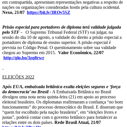
em contrapartida, apresentam representações negativas a respeito de
nações ou organizações consideradas hostis pela cultura ocidental.
Nexo, 21/07
https://bit.ly/3ROy5SZ
Prisão especial para portadores de diploma terá validade julgada
pelo STF -
O Supremo Tribunal Federal (STF) vai julgar, na
sessão do dia 10 de agosto, a validade do direito a prisão especial a
portadores de diploma de ensino superior. A prisão especial é
prevista no Código Penal. O questionamento sobre sua validade
chegou ao Supremo em 2015.
Valor Econômico, 22/07
http://glo.bo/3zq8rwr
ELEIÇÕES 2022
Após EUA, embaixada britânica exalta eleições seguras e ‘força
da democracia’ no Brasil -
A Embaixada Britânica no Brasil
divulgou uma nota nesta quinta-feira (21) em apoio ao processo
eleitoral brasileiro. Os diplomatas reafirmaram a confiança “no bom
funcionamento” do processo democrático do Brasil. E disseram que
“quem for escolhido pela nação brasileira”, em “eleições livres e
justas”, poderá contar com o governo britânico para fortalecer as
relações entre os dois países.
Rede Brasil Atual, 21/07