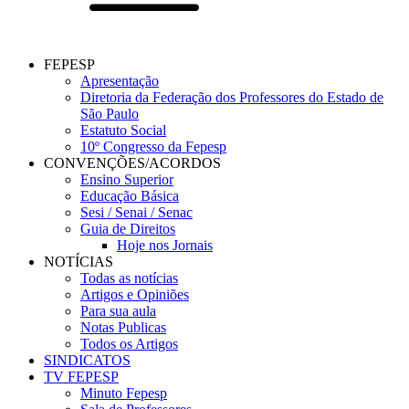
FEPESP
Apresentação
Diretoria da Federação dos Professores do Estado de
São Paulo
Estatuto Social
10º Congresso da Fepesp
CONVENÇÕES/ACORDOS
Ensino Superior
Educação Básica
Sesi / Senai / Senac
Guia de Direitos
Hoje nos Jornais
NOTÍCIAS
Todas as notícias
Artigos e Opiniões
Para sua aula
Notas Publicas
Todos os Artigos
SINDICATOS
TV FEPESP
Minuto Fepesp