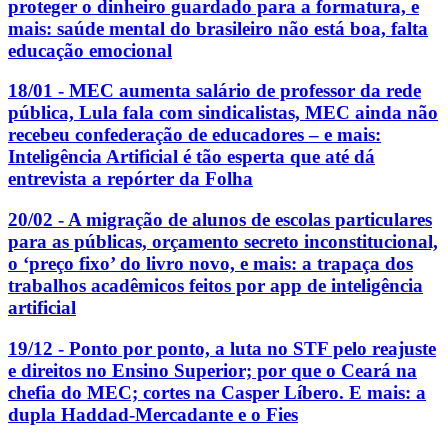
proteger o dinheiro guardado para a formatura, e
mais: saúde mental do brasileiro não está boa, falta
educação emocional
18/01 - MEC aumenta salário de professor da rede
pública, Lula fala com sindicalistas, MEC ainda não
recebeu confederação de educadores – e mais:
Inteligência Artificial é tão esperta que até dá
entrevista a repórter da Folha
20/02 - A migração de alunos de escolas particulares
para as públicas, orçamento secreto inconstitucional,
o ‘preço fixo’ do livro novo, e mais: a trapaça dos
trabalhos acadêmicos feitos por app de inteligência
artificial
19/12 - Ponto por ponto, a luta no STF pelo reajuste
e direitos no Ensino Superior; por que o Ceará na
chefia do MEC; cortes na Casper Líbero. E mais: a
dupla Haddad-Mercadante e o Fies