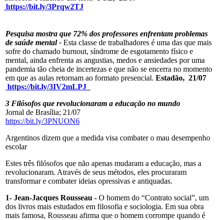
https://bit.ly/3Prqw2TJ
Pesquisa mostra que 72% dos professores enfrentam problemas
de saúde mental
-
Esta classe de trabalhadores é uma das que mais
sofre do chamado burnout, síndrome de esgotamento físico e
mental, ainda enfrenta as angustias, medos e ansiedades por uma
pandemia tão cheia de incertezas e que não se encerra no momento
em que as aulas retornam ao formato presencial.
Estadão,
21/07
https://bit.ly/3IV2mLPJ
3 Filósofos que revolucionaram a educação no mundo
Jornal de Brasília; 21/07
https://bit.ly/3PNUON6
Argentinos dizem que a medida visa combater o mau desempenho
escolar
Estes três filósofos que não apenas mudaram a educação, mas a
revolucionaram. Através de seus métodos, eles procuraram
transformar e combater ideias opressivas e antiquadas.
1- Jean-Jacques Rousseau -
O homem do “Contrato social”, um
dos livros mais estudados em filosofia e sociologia. Em sua obra
mais famosa, Rousseau afirma que o homem corrompe quando é