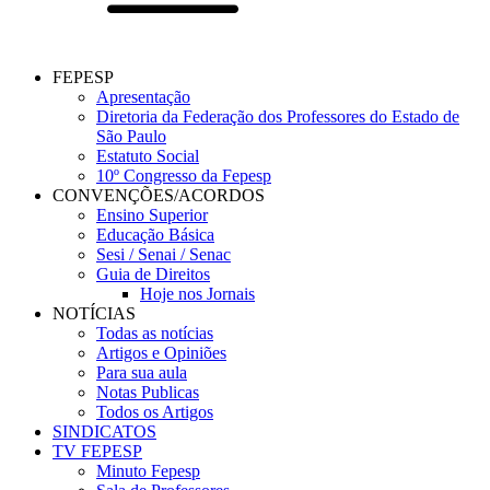
FEPESP
Apresentação
Diretoria da Federação dos Professores do Estado de
São Paulo
Estatuto Social
10º Congresso da Fepesp
CONVENÇÕES/ACORDOS
Ensino Superior
Educação Básica
Sesi / Senai / Senac
Guia de Direitos
Hoje nos Jornais
NOTÍCIAS
Todas as notícias
Artigos e Opiniões
Para sua aula
Notas Publicas
Todos os Artigos
SINDICATOS
TV FEPESP
Minuto Fepesp