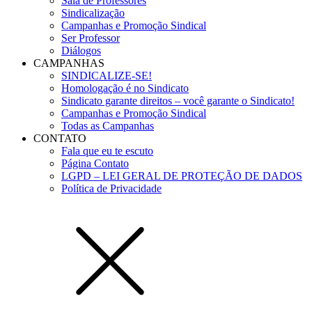
Sala de Professores
Sindicalização
Campanhas e Promoção Sindical
Ser Professor
Diálogos
CAMPANHAS
SINDICALIZE-SE!
Homologação é no Sindicato
Sindicato garante direitos – você garante o Sindicato!
Campanhas e Promoção Sindical
Todas as Campanhas
CONTATO
Fala que eu te escuto
Página Contato
LGPD – LEI GERAL DE PROTEÇÃO DE DADOS
Política de Privacidade