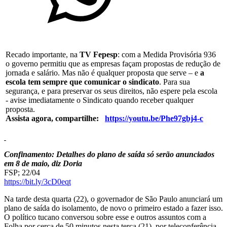
Recado importante, na
TV Fepesp
: com a Medida Provisória 936
o governo permitiu que as empresas façam propostas de redução de
jornada e salário. Mas não é qualquer proposta que serve – e
a
escola tem sempre que comunicar o sindicato
. Para sua
segurança, e para preservar os seus direitos, não espere pela escola
- avise imediatamente o Sindicato quando receber qualquer
proposta.
Assista agora, compartilhe:
https://youtu.be/Phe97gbj4-c
Confinamento: Detalhes do plano de saída só serão anunciados
em 8 de maio, diz Doria
FSP; 22/04
https://bit.ly/3cD0eqt
Na tarde desta quarta (22), o governador de São Paulo anunciará um
plano de saída do isolamento, de novo o primeiro estado a fazer isso.
O político tucano conversou sobre esse e outros assuntos com a
Folha por cerca de 50 minutos nesta terça (21), por teleconferência.