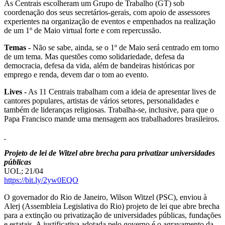
As Centrais escolheram um Grupo de Trabalho (GT) sob
coordenação dos seus secretários-gerais, com apoio de assessores
experientes na organização de eventos e empenhados na realização
de um 1º de Maio virtual forte e com repercussão.
Temas -
Não se sabe, ainda, se o 1º de Maio será centrado em torno
de um tema. Mas questões como solidariedade, defesa da
democracia, defesa da vida, além de bandeiras históricas por
emprego e renda, devem dar o tom ao evento.
Lives -
As 11 Centrais trabalham com a ideia de apresentar lives de
cantores populares, artistas de vários setores, personalidades e
também de lideranças religiosas. Trabalha-se, inclusive, para que o
Papa Francisco mande uma mensagem aos trabalhadores brasileiros.
Projeto de lei de Witzel abre brecha para privatizar universidades
públicas
UOL; 21/04
https://bit.ly/2yw0EQO
O governador do Rio de Janeiro, Wilson Witzel (PSC), enviou à
Alerj (Assembleia Legislativa do Rio) projeto de lei que abre brecha
para a extinção ou privatização de universidades públicas, fundações
e estatais. A justificativa adotada pelo governo é o agravamento da