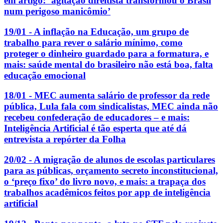
em artigo: ‘agitação direitista transformou o Brasil
num perigoso manicômio’
19/01 - A inflação na Educação, um grupo de
trabalho para rever o salário mínimo, como
proteger o dinheiro guardado para a formatura, e
mais: saúde mental do brasileiro não está boa, falta
educação emocional
18/01 - MEC aumenta salário de professor da rede
pública, Lula fala com sindicalistas, MEC ainda não
recebeu confederação de educadores – e mais:
Inteligência Artificial é tão esperta que até dá
entrevista a repórter da Folha
20/02 - A migração de alunos de escolas particulares
para as públicas, orçamento secreto inconstitucional,
o ‘preço fixo’ do livro novo, e mais: a trapaça dos
trabalhos acadêmicos feitos por app de inteligência
artificial