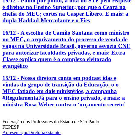
19/12 - Ponto por ponto, a luta no STF pelo reajuste
e direitos no Ensino Superior; por que o Ceará na
chefia do MEC; cortes na Casper Líbero. E mais: a
dupla Haddad-Mercadante e o Fies
16/12 - A escolha de Camilo Santana como ministro
no MEC, o arquivamento do processo de venda de
vagas na Universidade Brasil, governo esvazia CNE
para autorizar faculdades privadas, e mais: Extra
Classe explica quem é o complexo eleitorado
evangélico
15/12 - Nossa diretora conta em podcast idas e
vindas do grupo de transição da Educação, o o
MEC fatiado em dois ministérios, a campanha
#RegulamentaJá para o ensino privado, e mais: a
ministra Rosa Weber contra o ‘orçamento secreto’
Federação dos Professores do Estado de São Paulo
FEPESP
Apresentação
Diretoria
Estatuto