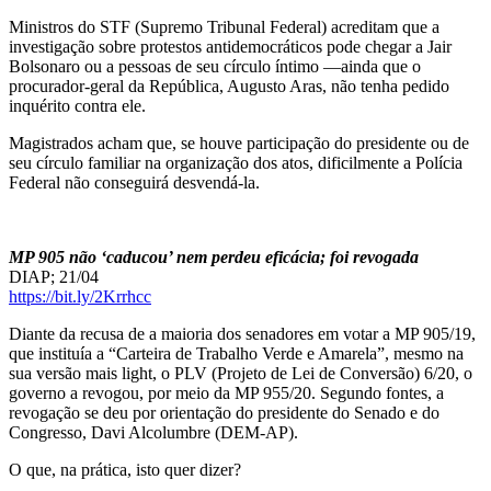
Ministros do STF (Supremo Tribunal Federal) acreditam que a
investigação sobre protestos antidemocráticos pode chegar a Jair
Bolsonaro ou a pessoas de seu círculo íntimo —ainda que o
procurador-geral da República, Augusto Aras, não tenha pedido
inquérito contra ele.
Magistrados acham que, se houve participação do presidente ou de
seu círculo familiar na organização dos atos, dificilmente a Polícia
Federal não conseguirá desvendá-la.
MP 905 não ‘caducou’ nem perdeu eficácia; foi revogada
DIAP; 21/04
https://bit.ly/2Krrhcc
Diante da recusa de a maioria dos senadores em votar a MP 905/19,
que instituía a “Carteira de Trabalho Verde e Amarela”, mesmo na
sua versão mais light, o PLV (Projeto de Lei de Conversão) 6/20, o
governo a revogou, por meio da MP 955/20. Segundo fontes, a
revogação se deu por orientação do presidente do Senado e do
Congresso, Davi Alcolumbre (DEM-AP).
O que, na prática, isto quer dizer?