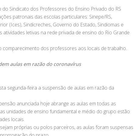
o do Sindicato dos Professores do Ensino Privado do RS
ções patronais das escolas particulares: Sinepe/RS,
ior (Ices), Sindicreches, Governo do Estado, Sindiomas e
 atividades letivas na rede privada de ensino do Rio Grande
 comparecimento dos professores aos locais de trabalho.
dem aulas em razão do coronavírus
sta segunda-feira a suspensão de aulas em razão da
spensão anunciada hoje abrange as aulas em todas as
 nas unidades de ensino fundamental e médio do grupo estão
des locais.
sejam próprias ou polos parceiros, as aulas foram suspensas
e prorrogação do prazo.