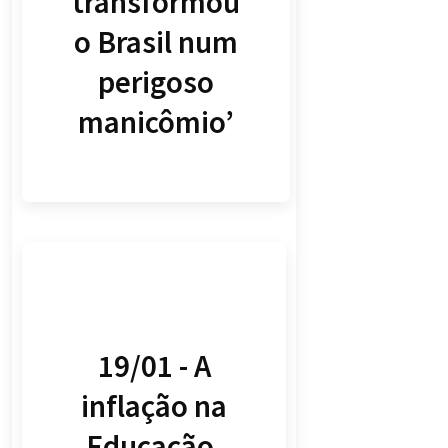
transformou
o Brasil num
perigoso
manicômio’
19/01 - A
inflação na
Educação,