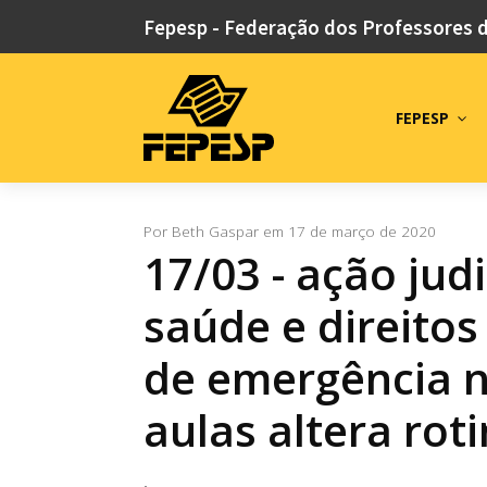
Fepesp - Federação dos Professores 
FEPESP
Por
Beth Gaspar
em
17 de março de 2020
17/03 - ação jud
saúde e direito
de emergência 
aulas altera roti
.