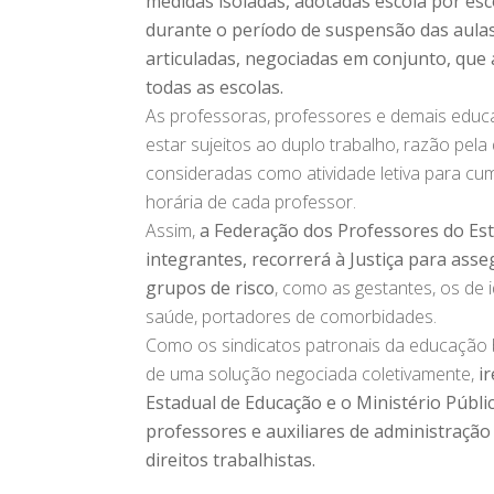
medidas
isoladas, adotadas escola por es
durante o período de suspensão das aula
articuladas, negociadas em conjunto, q
todas as escolas.
As professoras, professores e demais educ
estar sujeitos ao duplo trabalho, razão pela
consideradas como atividade letiva para cu
horária de cada professor.
Assim,
a Federação dos Professores do Est
integrantes, recorrerá à Justiça para as
grupos de risco
, como as gestantes, os de 
saúde, portadores de comorbidades.
Como os sindicatos patronais da educação b
de uma solução negociada coletivamente,
i
Estadual de Educação e o Ministério Públi
professores e auxiliares de administração
direitos trabalhistas.