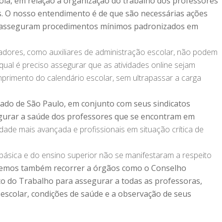
cola, em relação à organização do trabalho dos professores
s. O nosso entendimento é de que são necessárias ações
ue asseguram procedimentos mínimos padronizados em
adores, como auxiliares de administração escolar, não podem
 qual é preciso assegurar que as atividades online sejam
mprimento do calendário escolar, sem ultrapassar a carga
ado de São Paulo, em conjunto com seus sindicatos
segurar a saúde dos professores que se encontram em
idade mais avançada e profissionais em situação crítica de
ásica e do ensino superior não se manifestaram a respeito
remos também recorrer a órgãos como o Conselho
co do Trabalho para assegurar a todas as professoras,
 escolar, condições de saúde e a observação de seus