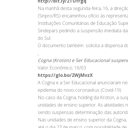
http://bit.ly/2TUfrgq
Na manhã desta segunda-feira, 16, a direçã
(Sinpro/RS) encaminhou ofício às representa
Instituições Comunitárias de Educação Super
Sindepars pedindo a suspensão imediata das
do Sul.
O documento também solicita a dispensa do
Cogna (Kroton) e Ser Educacional suspen
Valor Econômico; 16/03
https://glo.bo/2WjMvzX
A Cogna e a Ser Educacional anunciaram ne
epidemia do novo coronavírus (Covid-19).
No caso da Cogna, holding da Kroton, a su
unidades de ensino superior. As atividades
sendo suspensas determinação das autorida
Nas unidades de ensino superior da Cogna, 
até o dia 23 de março, com possibilidade d