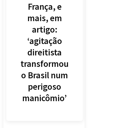
França, e
mais, em
artigo:
‘agitação
direitista
transformou
o Brasil num
perigoso
manicômio’