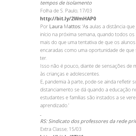
tempos de isolamento
Folha de S. Paulo; 17/03
http://bit.ly/2WmHAP0
Por
Laura
M
attos:
‘A
s
aulas a distância qu
início na próxima semana, quando todos os
mais do que uma tentativa de que os aluno
encaradas como uma oportunidade de que s
ter.
Isso não é pouco, diante de sensações de m
às crianças e adolescentes.
E, pandemia à parte, pode-se ainda refletir
distanciamento se dá quando a educação no 
estudantes e famílias são instados a se ver
aprendizado.’
RS: Sindicato dos professores da rede pri
Extra Classe; 15/03