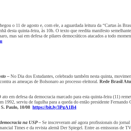
hegou o 11 de agosto e, com ele, a aguardada leitura da “Cartas às Brasi
hã desta quinta-feira, às 10h. O texto que reedita manifesto semelhant
naro, mas sai em defesa de pilares democráticos atacados a todo momen
Su
osto –
No Dia dos Estudantes, celebrado também nesta quinta, movimen
 contra as ameaças de Bolsonaro ao processo eleitoral.
Rede Brasil Atu
 ato em defesa da democracia marcado para esta quinta-feira (11) reme
m 1992, serviu de fagulha para a queda do então presidente Fernando 
 S. Paulo, 10/08
https://bit.ly/3PgA1B4
ó-democracia na USP –
Se inscreveram até agora profissionais do jornal 
nancial Times e da revista alemã Der Spiegel. Entre as emissoras de T