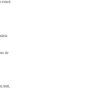
 estará
tária
nto de
60.908,