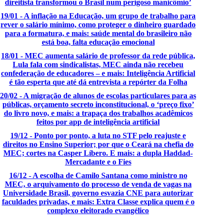
direitista transformou o Brasil num perigoso manicômio’
19/01 - A inflação na Educação, um grupo de trabalho para
rever o salário mínimo, como proteger o dinheiro guardado
para a formatura, e mais: saúde mental do brasileiro não
está boa, falta educação emocional
18/01 - MEC aumenta salário de professor da rede pública,
Lula fala com sindicalistas, MEC ainda não recebeu
confederação de educadores – e mais: Inteligência Artificial
é tão esperta que até dá entrevista a repórter da Folha
20/02 - A migração de alunos de escolas particulares para as
públicas, orçamento secreto inconstitucional, o ‘preço fixo’
do livro novo, e mais: a trapaça dos trabalhos acadêmicos
feitos por app de inteligência artificial
19/12 - Ponto por ponto, a luta no STF pelo reajuste e
direitos no Ensino Superior; por que o Ceará na chefia do
MEC; cortes na Casper Líbero. E mais: a dupla Haddad-
Mercadante e o Fies
16/12 - A escolha de Camilo Santana como ministro no
MEC, o arquivamento do processo de venda de vagas na
Universidade Brasil, governo esvazia CNE para autorizar
faculdades privadas, e mais: Extra Classe explica quem é o
complexo eleitorado evangélico