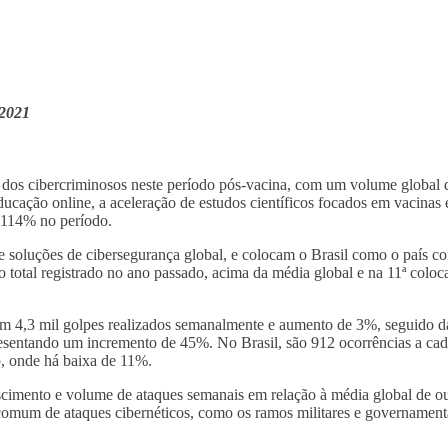
 2021
 dos cibercriminosos neste período pós-vacina, com um volume global 
ucação online, a aceleração de estudos científicos focados em vacinas
 114% no período.
 soluções de cibersegurança global, e colocam o Brasil como o país c
 total registrado no ano passado, acima da média global e na 11ª coloc
com 4,3 mil golpes realizados semanalmente e aumento de 3%, seguido d
esentando um incremento de 45%. No Brasil, são 912 ocorrências a cad
o, onde há baixa de 11%.
imento e volume de ataques semanais em relação à média global de ou
o comum de ataques cibernéticos, como os ramos militares e governament