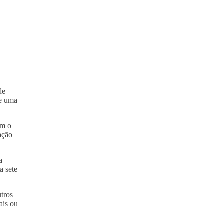
de
 e uma
om o
ação
a
a sete
tros
ais ou