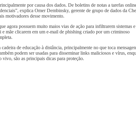
principalmente por causa dos dados. De boletins de notas a tarefas onlin
fidenciais”, explica Omer Dembinsky, gerente de grupo de dados da Ch
pais motivadores desse movimento.
que agora possuem muito maios vias de ação para infiltrarem sistemas e
i e mãe clicarem em um e-mail de phishing criado por um criminoso
mpleta.
 cadeira de educação à distância, principalmente no que toca mensagen
também podem ser usadas para disseminar links maliciosos e vírus, enq
 vivo, são as principais dicas para proteção.