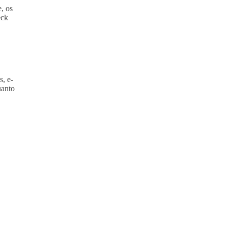
e, os
eck
s, e-
uanto