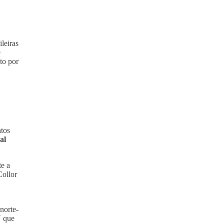
leiras
e
to por
tos
al
te a
Collor
norte-
V que