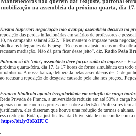
Mantenedoras não querem dar reajuste, patronal enro
mobilização na assembleia da próxima quarta, dia 17
Ensino Superior: negociação não avança; assembleia decisiva na pr
reposição das perdas inflacionárias em salários de professores e pessoa
10, na campanha salarial 2022. “Eles mantem o impasse nesta negocia
sindicatos integrantes da Fepesp. “Recusam reajuste, recusam discutir a
recusam mediação. Não dá para ficar desse jeito”, diz.
Radio Peão Bra
Patronal só diz ‘não’, assembleia deve forçar saída do impasse –
Essa
próxima quarta-feira, dia 17, às 17 horas de forma simultânea em todo o
imobilismo. A nossa baliza, deliberada pelas assembleias de 15 de junho
ao recusar a reposição do desgaste causado pela alta nos preços..
Fepe
Franca: Sindicato aponta irregularidade em redução de carga horár
Rede Privada de Franca, a universidade reduziu em até 50% a carga horá
apenas comunicando os professores sobre a decisão. Professores têm 
justificativa, eles disseram que houve uma redução de turmas e alunas
essa redução. Então, a justificativa da Universidade não condiz com a r
https://bit.ly/3bKtHUC