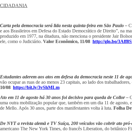
CIDADANIA
Carta pela democracia será lida nesta quinta-feira em São Paulo –
C
e aos Brasileiros em Defesa do Estado Democrático de Direito”, na man
produzido em 1977, na ditadura, não menciona o presidente Jair Bolso
ele, como o Judiciário.
Valor Econômico, 11/08
http://glo.bo/3Aff8
Estudantes aderem aos atos em defesa da democracia neste 11 de ag
vão ocupar as ruas de ao menos 23 capitais, ao lado dos trabalhadores,
10/08
https://bit.ly/3vShMLm
Ato em 11 de agosto há 30 anos foi decisivo para queda de Collor –
O
uma outra mobilização popular que, também em um dia 11 de agosto, e
de Mello. Após 30 anos, parte dos manifestantes volta à luta.
Folha De
De NYT a revista alemã e TV Suíça, 200 veículos vão cobrir ato pr
americano The New York Times, do francês Liberation, do britânico Fi