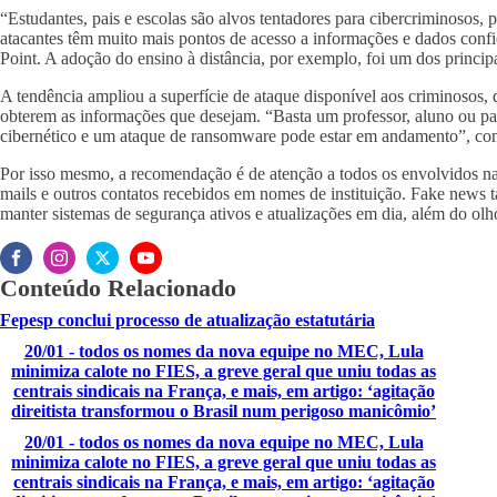
“Estudantes, pais e escolas são alvos tentadores para cibercriminosos, 
atacantes têm muito mais pontos de acesso a informações e dados con
Point. A adoção do ensino à distância, por exemplo, foi um dos princi
A tendência ampliou a superfície de ataque disponível aos criminosos, 
obterem as informações que desejam. “Basta um professor, aluno ou pa
cibernético e um ataque de ransomware pode estar em andamento”, co
Por isso mesmo, a recomendação é de atenção a todos os envolvidos na
mails e outros contatos recebidos em nomes de instituição. Fake news 
manter sistemas de segurança ativos e atualizações em dia, além do olho
Conteúdo Relacionado
Fepesp conclui processo de atualização estatutária
20/01 - todos os nomes da nova equipe no MEC, Lula
minimiza calote no FIES, a greve geral que uniu todas as
centrais sindicais na França, e mais, em artigo: ‘agitação
direitista transformou o Brasil num perigoso manicômio’
20/01 - todos os nomes da nova equipe no MEC, Lula
minimiza calote no FIES, a greve geral que uniu todas as
centrais sindicais na França, e mais, em artigo: ‘agitação