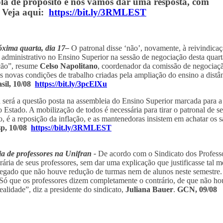
la de propósito e nós vamos dar uma resposta, com
. Veja aqui:
https://bit.ly/3RMLEST
óxima quarta, dia 17–
O patronal disse ‘não’, novamente, à reivindica
l administrativo no Ensino Superior na sessão de negociação desta quart
ção”, resume
Celso Napolitano
, coordenador da comissão de negociaç
s novas condições de trabalho criadas pela ampliação do ensino a distân
sil, 10/08
https://bit.ly/3pcElXu
 será a questão posta na assembleia do Ensino Superior marcada para a
 Estado. A mobilização de todos é necessária para tirar o patronal de s
, é a reposição da inflação, e as mantenedoras insistem em achatar os s
sp, 10/08
https://bit.ly/3RMLEST
ia de professores na Unifran -
De acordo com o Sindicato dos Profess
ria de seus professores, sem dar uma explicação que justificasse tal m
alegado que não houve redução de turmas nem de alunos neste semestre
. Só que os professores dizem completamente o contrário, de que não h
ealidade”, diz a presidente do sindicato,
Juliana Bauer
.
GCN, 09/08