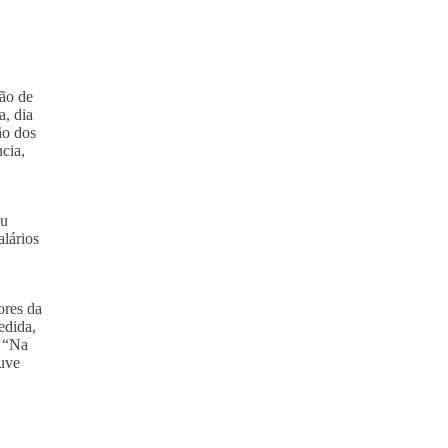
ção de
a, dia
ão dos
cia,
eu
alários
ores da
edida,
. “Na
ouve