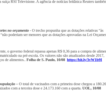
 suíça RSI Televisione. A agência de notícias britânica Reuters também
ortes no orçamento -
O trecho propunha que as dotações relativas “às
es “não poderiam ser menores que as dotações aprovadas na Lei Orçamen
te, o governo federal repassa apenas R$ 0,36 para a compra de alime
atriculado na pré-escola. Os valores não são atualizados desde 2017,
ços de alimentos..
Folha de S. Paulo, 10/08
https://bit.ly/3vW1b9I
 população –
O total de vacinados com a primeira dose chegou a 180.2
izados com a terceira dose e 24.173.160 com a quarta.
UOL, 10/08