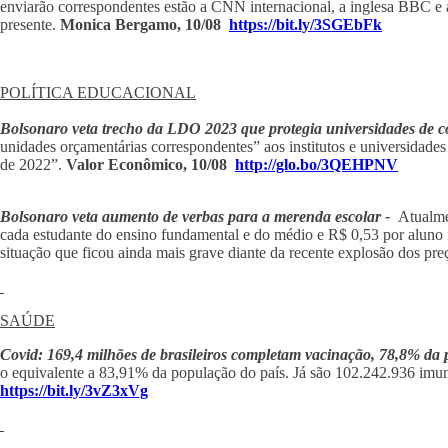
enviarão correspondentes estão a CNN internacional, a inglesa BBC e a
presente.
Monica Bergamo, 10/08
https://bit.ly/3SGEbFk
POLÍTICA EDUCACIONAL
Bolsonaro veta trecho da LDO 2023 que protegia universidades de c
unidades orçamentárias correspondentes” aos institutos e universidad
de 2022”.
Valor Econômico, 10/08
http://glo.bo/3QEHPNV
Bolsonaro veta aumento de verbas para a merenda escolar -
Atualmen
cada estudante do ensino fundamental e do médio e R$ 0,53 por aluno m
situação que ficou ainda mais grave diante da recente explosão dos pre
SAÚDE
Covid: 169,4 milhões de brasileiros completam vacinação, 78,8% da
o equivalente a 83,91% da população do país. Já são 102.242.936 imun
https://bit.ly/3vZ3xVg