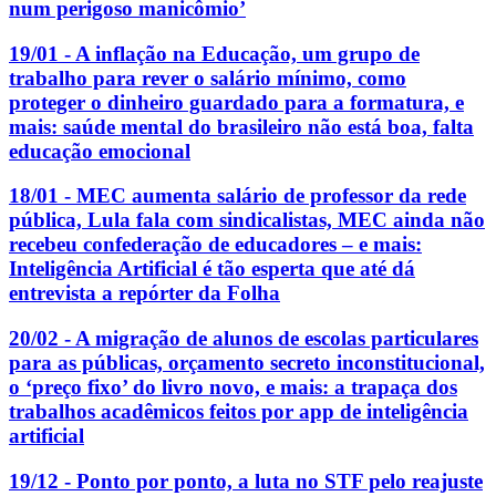
num perigoso manicômio’
19/01 - A inflação na Educação, um grupo de
trabalho para rever o salário mínimo, como
proteger o dinheiro guardado para a formatura, e
mais: saúde mental do brasileiro não está boa, falta
educação emocional
18/01 - MEC aumenta salário de professor da rede
pública, Lula fala com sindicalistas, MEC ainda não
recebeu confederação de educadores – e mais:
Inteligência Artificial é tão esperta que até dá
entrevista a repórter da Folha
20/02 - A migração de alunos de escolas particulares
para as públicas, orçamento secreto inconstitucional,
o ‘preço fixo’ do livro novo, e mais: a trapaça dos
trabalhos acadêmicos feitos por app de inteligência
artificial
19/12 - Ponto por ponto, a luta no STF pelo reajuste