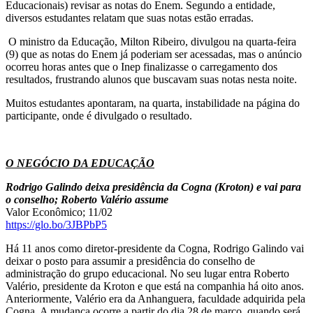
Educacionais) revisar as notas do Enem. Segundo a entidade,
diversos estudantes relatam que suas notas estão erradas.
​ O ministro da Educação, Milton Ribeiro, divulgou na quarta-feira
(9) que as notas do Enem já poderiam ser acessadas, mas o anúncio
ocorreu horas antes que o Inep finalizasse o carregamento dos
resultados, frustrando alunos que buscavam suas notas nesta noite.
Muitos estudantes apontaram, na quarta, instabilidade na página do
participante, onde é divulgado o resultado.
O NEGÓCIO DA EDUCAÇÃO
Rodrigo Galindo deixa presidência da Cogna (Kroton) e vai para
o conselho; Roberto Valério assume
Valor Econômico; 11/02
https://glo.bo/3JBPbP5
Há 11 anos como diretor-presidente da Cogna, Rodrigo Galindo vai
deixar o posto para assumir a presidência do conselho de
administração do grupo educacional. No seu lugar entra Roberto
Valério, presidente da Kroton e que está na companhia há oito anos.
Anteriormente, Valério era da Anhanguera, faculdade adquirida pela
Cogna. A mudança ocorre a partir do dia 28 de março, quando será