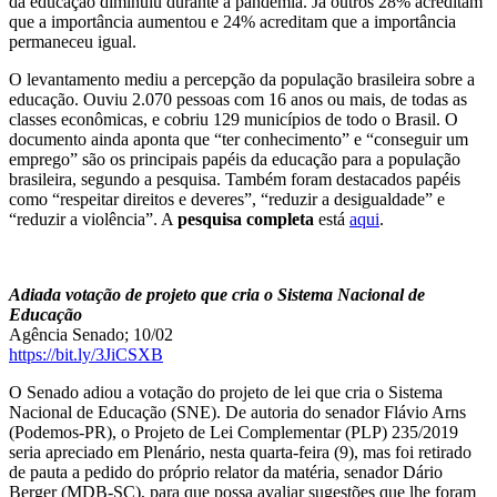
da educação diminuiu durante a pandemia. Já outros 28% acreditam
que a importância aumentou e 24% acreditam que a importância
permaneceu igual.
O levantamento mediu a percepção da população brasileira sobre a
educação. Ouviu 2.070 pessoas com 16 anos ou mais, de todas as
classes econômicas, e cobriu 129 municípios de todo o Brasil. O
documento ainda aponta que “ter conhecimento” e “conseguir um
emprego” são os principais papéis da educação para a população
brasileira, segundo a pesquisa. Também foram destacados papéis
como “respeitar direitos e deveres”, “reduzir a desigualdade” e
“reduzir a violência”. A
pesquisa completa
está
aqui
.
Adiada votação de projeto que cria o Sistema Nacional de
Educação
Agência Senado; 10/02
https://bit.ly/3JiCSXB
O Senado adiou a votação do projeto de lei que cria o Sistema
Nacional de Educação (SNE). De autoria do senador Flávio Arns
(Podemos-PR), o Projeto de Lei Complementar (PLP) 235/2019
seria apreciado em Plenário, nesta quarta-feira (9), mas foi retirado
de pauta a pedido do próprio relator da matéria, senador Dário
Berger (MDB-SC), para que possa avaliar sugestões que lhe foram