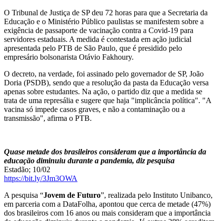
O Tribunal de Justiça de SP deu 72 horas para que a Secretaria da
Educação e o Ministério Público paulistas se manifestem sobre a
exigência de passaporte de vacinação contra a Covid-19 para
servidores estaduais. A medida é contestada em ação judicial
apresentada pelo PTB de São Paulo, que é presidido pelo
empresário bolsonarista Otávio Fakhoury.
O decreto, na verdade, foi assinado pelo governador de SP, João
Doria (PSDB), sendo que a resolução da pasta da Educação versa
apenas sobre estudantes. Na ação, o partido diz que a medida se
trata de uma represália e sugere que haja "implicância política". "A
vacina só impede casos graves, e não a contaminação ou a
transmissão", afirma o PTB.
Quase metade dos brasileiros consideram que a importância da
educação diminuiu durante a pandemia, diz pesquisa
Estadão; 10/02
https://bit.ly/3Jm3OWA
A pesquisa “
Jovem de Futuro
”, realizada pelo Instituto Unibanco,
em parceria com a DataFolha, apontou que cerca de metade (47%)
dos brasileiros com 16 anos ou mais consideram que a importância