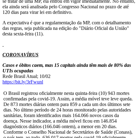
se tratar de uma MP, ela entrou em vigor imediatamente. No entanto,
ela ainda será analisada pelo Congresso Nacional no prazo de até
120 dias para virar lei em definitivo.
A expectativa é que a regulamentação da MP, com o detalhamento
das regras, seja publicada na edição do "Diário Oficial da União"
desta sexta-feira (11).
CORONAVÍRUS
Casos e óbitos caem, mas 15 capitais ainda têm mais de 80% das
UTIs ocupadas
Rede Brasil Atual; 10/02
https://bit.ly/3rFwunl
O Brasil registrou oficialmente nesta quinta-feira (10) 943 mortes
confirmadas pela covid-19. Assim, a média móvel teve leve queda.
De 873 mortes diárias ontem para 859 a cada um dos últimos sete
dias. No último período de 24 horas monitorado pelas autoridades
sanitárias, foram identificados mais 164.066 novos casos da
doença. Nesse indicador, a média móvel ficou em 146.854
diagnósticos diários (166.046 ontem), a menor em 20 dias.
Conforme o Conselho Nacional de Secretários de Saúde (Conass),
o país tem, ao todo, 636.017 mortos pela covid-19 oficialmente