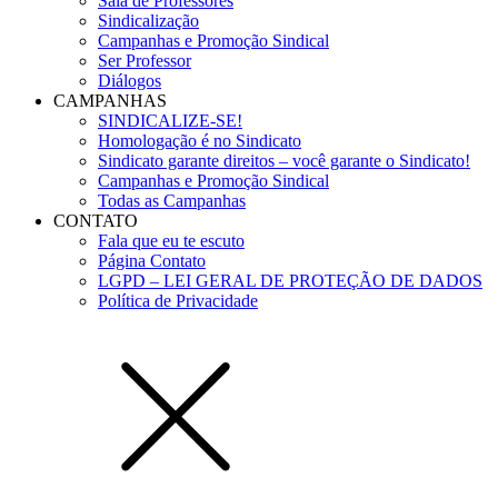
Sala de Professores
Sindicalização
Campanhas e Promoção Sindical
Ser Professor
Diálogos
CAMPANHAS
SINDICALIZE-SE!
Homologação é no Sindicato
Sindicato garante direitos – você garante o Sindicato!
Campanhas e Promoção Sindical
Todas as Campanhas
CONTATO
Fala que eu te escuto
Página Contato
LGPD – LEI GERAL DE PROTEÇÃO DE DADOS
Política de Privacidade