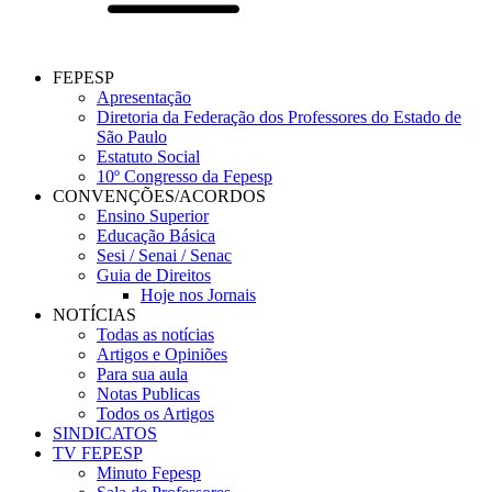
FEPESP
Apresentação
Diretoria da Federação dos Professores do Estado de
São Paulo
Estatuto Social
10º Congresso da Fepesp
CONVENÇÕES/ACORDOS
Ensino Superior
Educação Básica
Sesi / Senai / Senac
Guia de Direitos
Hoje nos Jornais
NOTÍCIAS
Todas as notícias
Artigos e Opiniões
Para sua aula
Notas Publicas
Todos os Artigos
SINDICATOS
TV FEPESP
Minuto Fepesp