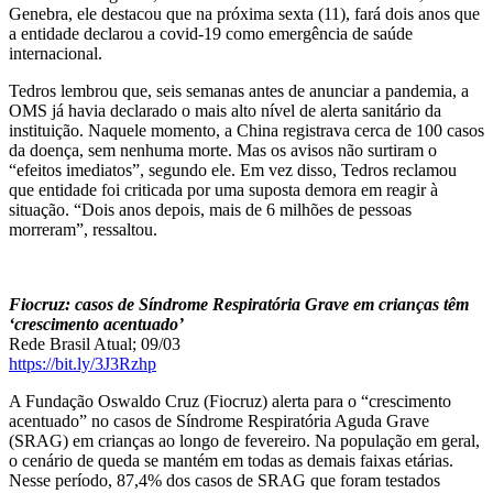
Genebra, ele destacou que na próxima sexta (11), fará dois anos que
a entidade declarou a covid-19 como emergência de saúde
internacional.
Tedros lembrou que, seis semanas antes de anunciar a pandemia, a
OMS já havia declarado o mais alto nível de alerta sanitário da
instituição. Naquele momento, a China registrava cerca de 100 casos
da doença, sem nenhuma morte. Mas os avisos não surtiram o
“efeitos imediatos”, segundo ele. Em vez disso, Tedros reclamou
que entidade foi criticada por uma suposta demora em reagir à
situação. “Dois anos depois, mais de 6 milhões de pessoas
morreram”, ressaltou.
Fiocruz: casos de Síndrome Respiratória Grave em crianças têm
‘crescimento acentuado’
Rede Brasil Atual; 09/03
https://bit.ly/3J3Rzhp
A Fundação Oswaldo Cruz (Fiocruz) alerta para o “crescimento
acentuado” no casos de Síndrome Respiratória Aguda Grave
(SRAG) em crianças ao longo de fevereiro. Na população em geral,
o cenário de queda se mantém em todas as demais faixas etárias.
Nesse período, 87,4% dos casos de SRAG que foram testados