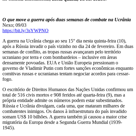
O que move a guerra após duas semanas de combate na Ucrânia
Nexo; 09/03
https://bit.ly/3sYWPNO
A guerra na Ucrânia chega ao seu 15° dia nesta quinta-feira (10),
após a Rússia invadir o país vizinho no dia 24 de fevereiro. Em duas
semanas de conflito, as tropas russas avançaram pelo território
ucraniano por terra e com bombardeios – inclusive em áreas
densamente povoadas. EUA e União Europeia pressionam o
governo de Vladimir Putin com fortes sanções econômicas enquanto
comitivas russas e ucranianas tentam negociar acordos para cessar-
fogo.
O escritório de Direitos Humanos das Nações Unidas confirmou um
total de 516 civis mortos e 908 feridos até quarta-feira (9), mas a
própria entidade admite os números podem estar subestimados.
Rússia e Ucrânia divulgam, cada uma, que mataram milhares de
combatentes inimigos. Os danos à infraestrutura do país invadido
somam US$ 10 bilhões. A guerra também já causou a maior crise
migratória da Europa desde a Segunda Guerra Mundial (1939-
1945).