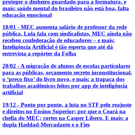
proteger o dinheiro guardado para a formatura, e
mais: saúde mental do brasileiro não está boa, falta
educação emocional
18/01 - MEC aumenta salário de professor da rede
pública, Lula fala com sindicalistas, MEC ainda não
recebeu confederação de educadores – e mais:
Inteligência Artificial é tão esperta que até dá
entrevista a repórter da Folha
20/02 - A migração de alunos de escolas particulares
para as públicas, orçamento secreto inconstitucional,
o ‘preço fixo’ do livro novo, e mais: a trapaça dos
trabalhos acadêmicos feitos por app de inteligência
artificial
19/12 - Ponto por ponto, a luta no STF pelo reajuste
e direitos no Ensino Superior; por que o Ceará na
chefia do MEC; cortes na Casper Líbero. E mais: a
dupla Haddad-Mercadante e o Fies