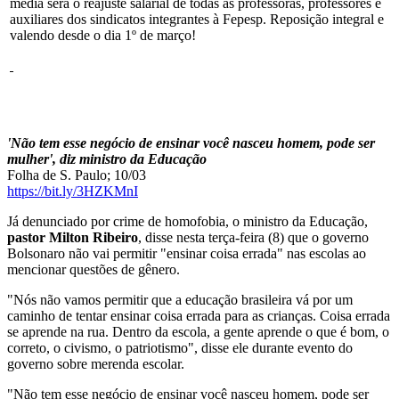
média será o reajuste salarial de todas as professoras, professores e
auxiliares dos sindicatos integrantes à Fepesp. Reposição integral e
valendo desde o dia 1º de março!
'Não tem esse negócio de ensinar você nasceu homem, pode ser
mulher', diz ministro da Educação
Folha de S. Paulo; 10/03
https://bit.ly/3HZKMnI
Já denunciado por crime de homofobia, o ministro da Educação,
pastor Milton Ribeiro
, disse nesta terça-feira (8) que o governo
Bolsonaro não vai permitir "ensinar coisa errada" nas escolas ao
mencionar questões de gênero.
"Nós não vamos permitir que a educação brasileira vá por um
caminho de tentar ensinar coisa errada para as crianças. Coisa errada
se aprende na rua. Dentro da escola, a gente aprende o que é bom, o
correto, o civismo, o patriotismo", disse ele durante evento do
governo sobre merenda escolar.
"Não tem esse negócio de ensinar você nasceu homem, pode ser