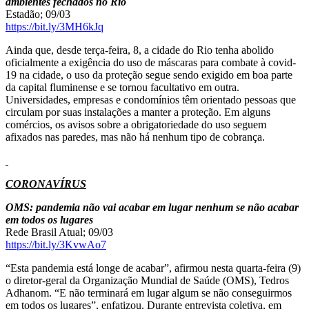
ambientes fechados no Rio
Estadão; 09/03
https://bit.ly/3MH6kJq
Ainda que, desde terça-feira, 8, a cidade do Rio tenha abolido
oficialmente a exigência do uso de máscaras para combate à covid-
19 na cidade, o uso da proteção segue sendo exigido em boa parte
da capital fluminense e se tornou facultativo em outra.
Universidades, empresas e condomínios têm orientado pessoas que
circulam por suas instalações a manter a proteção. Em alguns
comércios, os avisos sobre a obrigatoriedade do uso seguem
afixados nas paredes, mas não há nenhum tipo de cobrança.
CORONAVÍRUS
OMS: pandemia não vai acabar em lugar nenhum se não acabar
em todos os lugares
Rede Brasil Atual; 09/03
https://bit.ly/3KvwAo7
“Esta pandemia está longe de acabar”, afirmou nesta quarta-feira (9)
o diretor-geral da Organização Mundial de Saúde (OMS), Tedros
Adhanom. “E não terminará em lugar algum se não conseguirmos
em todos os lugares”, enfatizou. Durante entrevista coletiva, em