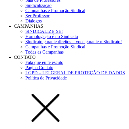
Sala de Professores
Sindicalização
Campanhas e Promoção Sindical
Ser Professor
Diálogos
CAMPANHAS
SINDICALIZE-SE!
Homologação é no Sindicato
Sindicato garante direitos – você garante o Sindicato!
Campanhas e Promoção Sindical
Todas as Campanhas
CONTATO
Fala que eu te escuto
Página Contato
LGPD – LEI GERAL DE PROTEÇÃO DE DADOS
Política de Privacidade