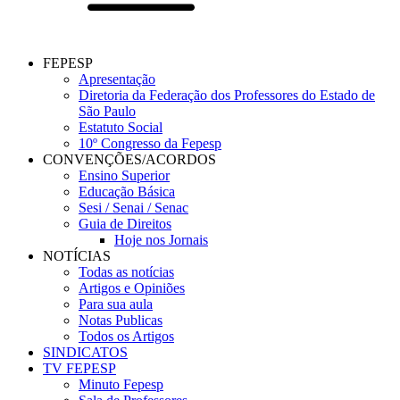
FEPESP
Apresentação
Diretoria da Federação dos Professores do Estado de
São Paulo
Estatuto Social
10º Congresso da Fepesp
CONVENÇÕES/ACORDOS
Ensino Superior
Educação Básica
Sesi / Senai / Senac
Guia de Direitos
Hoje nos Jornais
NOTÍCIAS
Todas as notícias
Artigos e Opiniões
Para sua aula
Notas Publicas
Todos os Artigos
SINDICATOS
TV FEPESP
Minuto Fepesp