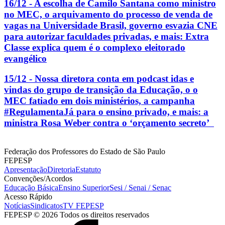
16/12 - A escolha de Camilo Santana como ministro
no MEC, o arquivamento do processo de venda de
vagas na Universidade Brasil, governo esvazia CNE
para autorizar faculdades privadas, e mais: Extra
Classe explica quem é o complexo eleitorado
evangélico
15/12 - Nossa diretora conta em podcast idas e
vindas do grupo de transição da Educação, o o
MEC fatiado em dois ministérios, a campanha
#RegulamentaJá para o ensino privado, e mais: a
ministra Rosa Weber contra o ‘orçamento secreto’
Federação dos Professores do Estado de São Paulo
FEPESP
Apresentação
Diretoria
Estatuto
Convenções/Acordos
Educação Básica
Ensino Superior
Sesi / Senai / Senac
Acesso Rápido
Notícias
Sindicatos
TV FEPESP
FEPESP © 2026 Todos os direitos reservados