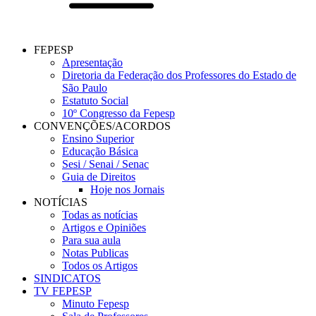
FEPESP
Apresentação
Diretoria da Federação dos Professores do Estado de
São Paulo
Estatuto Social
10º Congresso da Fepesp
CONVENÇÕES/ACORDOS
Ensino Superior
Educação Básica
Sesi / Senai / Senac
Guia de Direitos
Hoje nos Jornais
NOTÍCIAS
Todas as notícias
Artigos e Opiniões
Para sua aula
Notas Publicas
Todos os Artigos
SINDICATOS
TV FEPESP
Minuto Fepesp