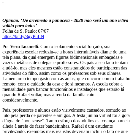
Opinião: ‘De arremedo a panaceia - 2020 não será um ano letivo
válido para todos’
Folha de S. Paulo; 07/07
https://bit.ly/3gyPuLN
Por
Vera Iaconelli
: Com o isolamento social forçado, sua
experiência escolar reduziu-se a horas intermináveis diante de uma
tela plana, da qual emergem figuras bidimensionais embaçadas e
vozes metálicas de colegas e professores. Os pais a seu lado tentam
ajudá-lo, mas eles mesmos estão constrangidos de participarem das
atividades do filho, assim como os professores sob seus olhares.
Lamentam o tempo gasto com as aulas, que concorre com o trabalho
remoto, com o cuidado da casa e de si mesmos. A escola cobra a
mensalidade para bancar funcionários e instalações que estarão lá
quando Rafael voltar, mas a renda da família caiu
consideravelmente.
Pais, professores e alunos estão visivelmente cansados, somado ao
luto pela perda de parentes e amigos. A festa junina virtual foi a gota
d'água de "non sense". Tanto esforço dos adultos e a criança parecia
alheia à tarefa de fazer bandeirinhas. Rafael é um estudante
privilegiado, exemplos mais realistas deveriam incluir o fato de que