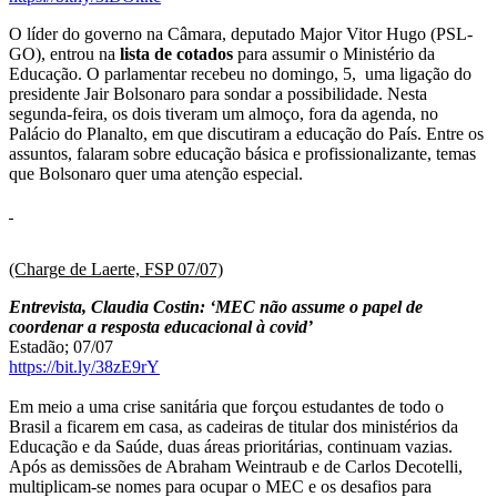
O líder do governo na Câmara, deputado Major Vitor Hugo (PSL-
GO), entrou na
lista de cotados
para assumir o Ministério da
Educação. O parlamentar recebeu no domingo, 5, uma ligação do
presidente Jair Bolsonaro para sondar a possibilidade. Nesta
segunda-feira, os dois tiveram um almoço, fora da agenda, no
Palácio do Planalto, em que discutiram a educação do País. Entre os
assuntos, falaram sobre educação básica e profissionalizante, temas
que Bolsonaro quer uma atenção especial.
(Charge de Laerte, FSP 07/07)
Entrevista, Claudia Costin: ‘MEC não assume o papel de
coordenar a resposta educacional à covid’
Estadão; 07/07
https://bit.ly/38zE9rY
Em meio a uma crise sanitária que forçou estudantes de todo o
Brasil a ficarem em casa, as cadeiras de titular dos ministérios da
Educação e da Saúde, duas áreas prioritárias, continuam vazias.
Após as demissões de Abraham Weintraub e de Carlos Decotelli,
multiplicam-se nomes para ocupar o MEC e os desafios para