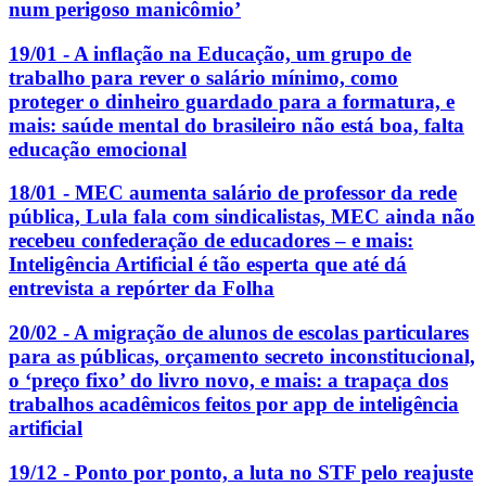
num perigoso manicômio’
19/01 - A inflação na Educação, um grupo de
trabalho para rever o salário mínimo, como
proteger o dinheiro guardado para a formatura, e
mais: saúde mental do brasileiro não está boa, falta
educação emocional
18/01 - MEC aumenta salário de professor da rede
pública, Lula fala com sindicalistas, MEC ainda não
recebeu confederação de educadores – e mais:
Inteligência Artificial é tão esperta que até dá
entrevista a repórter da Folha
20/02 - A migração de alunos de escolas particulares
para as públicas, orçamento secreto inconstitucional,
o ‘preço fixo’ do livro novo, e mais: a trapaça dos
trabalhos acadêmicos feitos por app de inteligência
artificial
19/12 - Ponto por ponto, a luta no STF pelo reajuste