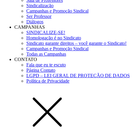
Sala de Professores
Sindicalização
Campanhas e Promoção Sindical
Ser Professor
Diálogos
CAMPANHAS
SINDICALIZE-SE!
Homologação é no Sindicato
Sindicato garante direitos – você garante o Sindicato!
Campanhas e Promoção Sindical
Todas as Campanhas
CONTATO
Fala que eu te escuto
Página Contato
LGPD – LEI GERAL DE PROTEÇÃO DE DADOS
Política de Privacidade