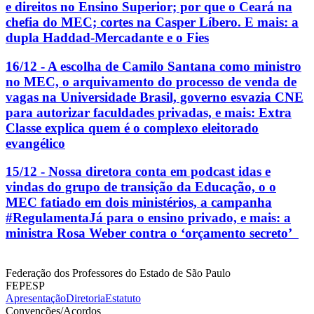
e direitos no Ensino Superior; por que o Ceará na
chefia do MEC; cortes na Casper Líbero. E mais: a
dupla Haddad-Mercadante e o Fies
16/12 - A escolha de Camilo Santana como ministro
no MEC, o arquivamento do processo de venda de
vagas na Universidade Brasil, governo esvazia CNE
para autorizar faculdades privadas, e mais: Extra
Classe explica quem é o complexo eleitorado
evangélico
15/12 - Nossa diretora conta em podcast idas e
vindas do grupo de transição da Educação, o o
MEC fatiado em dois ministérios, a campanha
#RegulamentaJá para o ensino privado, e mais: a
ministra Rosa Weber contra o ‘orçamento secreto’
Federação dos Professores do Estado de São Paulo
FEPESP
Apresentação
Diretoria
Estatuto
Convenções/Acordos