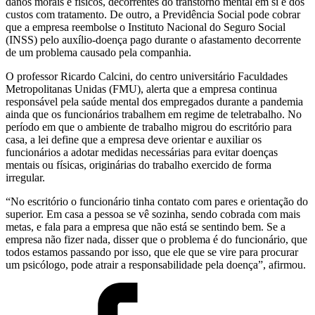
danos morais e físicos, decorrentes do transtorno mental em si e dos
custos com tratamento. De outro, a Previdência Social pode cobrar
que a empresa reembolse o Instituto Nacional do Seguro Social
(INSS) pelo auxílio-doença pago durante o afastamento decorrente
de um problema causado pela companhia.
O professor Ricardo Calcini, do centro universitário Faculdades
Metropolitanas Unidas (FMU), alerta que a empresa continua
responsável pela saúde mental dos empregados durante a pandemia
ainda que os funcionários trabalhem em regime de teletrabalho. No
período em que o ambiente de trabalho migrou do escritório para
casa, a lei define que a empresa deve orientar e auxiliar os
funcionários a adotar medidas necessárias para evitar doenças
mentais ou físicas, originárias do trabalho exercido de forma
irregular.
“No escritório o funcionário tinha contato com pares e orientação do
superior. Em casa a pessoa se vê sozinha, sendo cobrada com mais
metas, e fala para a empresa que não está se sentindo bem. Se a
empresa não fizer nada, disser que o problema é do funcionário, que
todos estamos passando por isso, que ele que se vire para procurar
um psicólogo, pode atrair a responsabilidade pela doença”, afirmou.