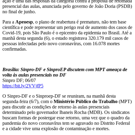
ação é uma das respostas da categoria contra a proposta de retomada
presencial das aulas, anunciada pelo governo de João Doria (PSDB)
no final de junho.
Para a
Apeoesp
, o plano de reabertura é prematuro, não tem base
científica e pode representar um perigo real de aumento dos casos de
Covid-19, pois São Paulo é o epicentro da epidemia no Brasil. Até a
manhã desta segunda (6), o estado registrava 320.179 mil casos de
pessoas infectadas pelo novo coronavírus, com 16.078 mortes
confirmadas.
Brasília: Sinpro-DF e SinproEP discutem com MPT ameaça de
volta às aulas presenciais no DF
Sinpro DF; 06/07
https://bit.ly/2VVjfP5
O Sinpro-DF e o Sinproep-DF se reuniram, na manhã desta
segunda-feira (6/7), com o
Ministério Público do Trabalho
(MPT)
para discutir as condições de retorno às aulas presenciais
determinado pelo governador Ibaneis Rocha (MDB). Os sindicatos
buscam formas de postergar esse retorno, uma vez que o quadro da
pandemia do novo coronavírus tem se agravado no Distrito Federal
e a cidade vive uma explosão de contaminação e mortes.