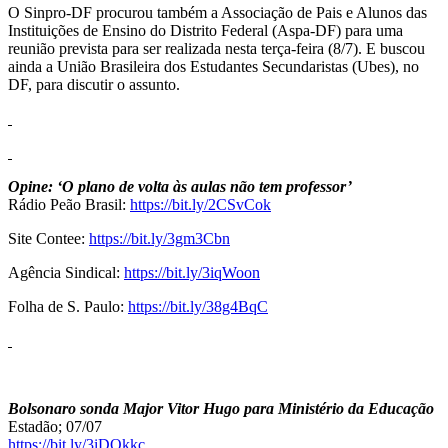
O Sinpro-DF procurou também a Associação de Pais e Alunos das
Instituições de Ensino do Distrito Federal (Aspa-DF) para uma
reunião prevista para ser realizada nesta terça-feira (8/7). E buscou
ainda a União Brasileira dos Estudantes Secundaristas (Ubes), no
DF, para discutir o assunto.
Opine: ‘O plano de volta às aulas não tem professor’
Rádio Peão Brasil:
https://bit.ly/2CSvCok
Site Contee:
https://bit.ly/3gm3Cbn
Agência Sindical:
https://bit.ly/3iqWoon
Folha de S. Paulo:
https://bit.ly/38g4BqC
Bolsonaro sonda Major Vitor Hugo para Ministério da Educação
Estadão; 07/07
https://bit.ly/3iDOkkc