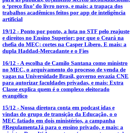
o ‘preço fixo’ do livro novo, e mais: a trapaça dos
trabalhos acadêmicos feitos por app de inteligência
artificial
19/12 - Ponto por ponto, a luta no STF pelo reajuste
e direitos no Ensino Superior; por que o Ceará na
chefia do MEC; cortes na Casper Líbero. E mais: a
dupla Haddad-Mercadante e o Fies
16/12 - A escolha de Camilo Santana como ministro
no MEC, o arquivamento do processo de venda de
vagas na Universidade Brasil, governo esvazia CNE
para autorizar faculdades privadas, e mais: Extra
Classe explica quem é o complexo eleitorado
evangélico
15/12 - Nossa diretora conta em podcast idas e
vindas do grupo de transição da Educação, o o
MEC fatiado em dois ministérios, a campanha
#RegulamentaJá para o ensino privado, e mais: a