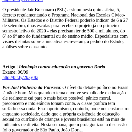
O presidente Jair Bolsonaro (PSL) assinou nesta quinta-feira, 5,
decreto regulamentando o Programa Nacional das Escolas Cívico-
Militares. Os Estados e o Distrito Federal poderão indicar, de 6 a 27
de setembro, duas escolas para receber o projeto já no primeiro
semestre letivo de 2020 - elas precisam ter de 500 a mil alunos, do
6º ao 9º ano do fundamental ou do ensino médio. Especialistas com
visões distintas sobre a iniciativa escreveram, a pedido do Estado,
análises sobre o assunto.
Artigo |
Ideologia contra educação no governo Doria
Exame; 06/09
http://bit.ly/2k3yJki
Por Joel Pinheiro da Fonseca
: O nível do debate político no Brasil
já não é bom. Mas quando o tema envolve sexualidade e educação
ele realmente cai para o mais baixo possível: pânico moral,
preconceito e intolerância tomam conta. A classe política tem
surfado essa onda. Esse oportunismo, contudo, pode nos custar caro
enquanto sociedade, dado que a própria existência de educação
sexual no currículo de crianças e jovens brasileiros está na mira de
militantes de direita. Nesta semana, quem protagonizou a discussão
foi o governador de São Paulo, João Doria.