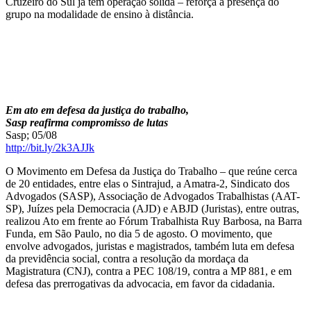
Cruzeiro do Sul já tem operação sólida – reforça a presença do
grupo na modalidade de ensino à distância.
Em ato em defesa da justiça do trabalho,
Sasp reafirma compromisso de lutas
Sasp; 05/08
http://bit.ly/2k3AJJk
O Movimento em Defesa da Justiça do Trabalho – que reúne cerca
de 20 entidades, entre elas o Sintrajud, a Amatra-2, Sindicato dos
Advogados (SASP), Associação de Advogados Trabalhistas (AAT-
SP), Juízes pela Democracia (AJD) e ABJD (Juristas), entre outras,
realizou Ato em frente ao Fórum Trabalhista Ruy Barbosa, na Barra
Funda, em São Paulo, no dia 5 de agosto. O movimento, que
envolve advogados, juristas e magistrados, também luta em defesa
da previdência social, contra a resolução da mordaça da
Magistratura (CNJ), contra a PEC 108/19, contra a MP 881, e em
defesa das prerrogativas da advocacia, em favor da cidadania.