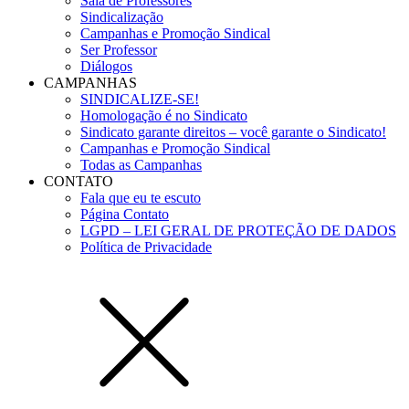
Sala de Professores
Sindicalização
Campanhas e Promoção Sindical
Ser Professor
Diálogos
CAMPANHAS
SINDICALIZE-SE!
Homologação é no Sindicato
Sindicato garante direitos – você garante o Sindicato!
Campanhas e Promoção Sindical
Todas as Campanhas
CONTATO
Fala que eu te escuto
Página Contato
LGPD – LEI GERAL DE PROTEÇÃO DE DADOS
Política de Privacidade