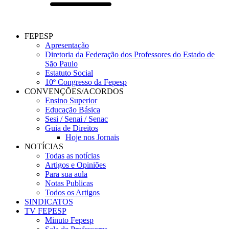
FEPESP
Apresentação
Diretoria da Federação dos Professores do Estado de
São Paulo
Estatuto Social
10º Congresso da Fepesp
CONVENÇÕES/ACORDOS
Ensino Superior
Educação Básica
Sesi / Senai / Senac
Guia de Direitos
Hoje nos Jornais
NOTÍCIAS
Todas as notícias
Artigos e Opiniões
Para sua aula
Notas Publicas
Todos os Artigos
SINDICATOS
TV FEPESP
Minuto Fepesp