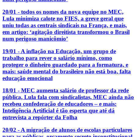
20/01 - todos os nomes da nova equipe no MEC,
Lula minimiza calote no FIES, a greve geral que
uniu todas as centrais sindicais na França, e mais,
em artigo: ‘agitação direitista transformou o Brasil
num perigoso manicômio’
19/01 - A inflação na Educação, um grupo de
trabalho para rever o salário mínimo, como
proteger o dinheiro guardado para a formatura, e
mais: saúde mental do brasileiro não está boa, falta
educação emocional
18/01 - MEC aumenta salário de professor da rede
pública, Lula fala com sindicalistas, MEC ainda não
recebeu confederação de educadores – e mais:
Inteligência Artificial é tão esperta que até dá
entrevista a repórter da Folha
20/02 - A migração de alunos de escolas particulares
para as públicas, orçamento secreto inconstitucional,