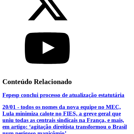
Conteúdo Relacionado
Fepesp conclui processo de atualização estatutária
20/01 - todos os nomes da nova equipe no MEC,
Lula minimiza calote no FIES, a greve geral que
uniu todas as centrais sindicais na França, e mais,
em artigo: ‘agitação direitista transformou o Brasil
num perigoso manicômio’