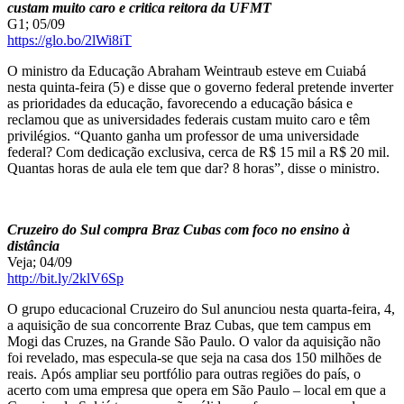
custam muito caro e critica reitora da UFMT
G1; 05/09
https://glo.bo/2lWi8iT
O ministro da Educação Abraham Weintraub esteve em Cuiabá
nesta quinta-feira (5) e disse que o governo federal pretende inverter
as prioridades da educação, favorecendo a educação básica e
reclamou que as universidades federais custam muito caro e têm
privilégios. “Quanto ganha um professor de uma universidade
federal? Com dedicação exclusiva, cerca de R$ 15 mil a R$ 20 mil.
Quantas horas de aula ele tem que dar? 8 horas”, disse o ministro.
Cruzeiro do Sul compra Braz Cubas com foco no ensino à
distância
Veja; 04/09
http://bit.ly/2klV6Sp
O grupo educacional Cruzeiro do Sul anunciou nesta quarta-feira, 4,
a aquisição de sua concorrente Braz Cubas, que tem campus em
Mogi das Cruzes, na Grande São Paulo. O valor da aquisição não
foi revelado, mas especula-se que seja na casa dos 150 milhões de
reais. Após ampliar seu portfólio para outras regiões do país, o
acerto com uma empresa que opera em São Paulo – local em que a