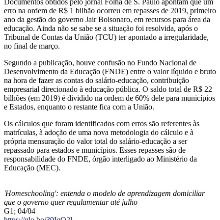
Documentos obtidos pelo jornal Folha de S. Paulo apontam que um
erro na ordem de R$ 1 bilhão ocorreu em repasses de 2019, primeiro
ano da gestão do governo Jair Bolsonaro, em recursos para área da
educação. Ainda não se sabe se a situação foi resolvida, após o
Tribunal de Contas da União (TCU) ter apontado a irregularidade,
no final de março.
Segundo a publicação, houve confusão no Fundo Nacional de
Desenvolvimento da Educação (FNDE) entre o valor líquido e bruto
na hora de fazer as contas do salário-educação, contribuição
empresarial direcionado à educação pública. O saldo total de R$ 22
bilhões (em 2019) é dividido na ordem de 60% dele para municípios
e Estados, enquanto o restante fica com a União.
Os cálculos que foram identificados com erros são referentes às
matrículas, à adoção de uma nova metodologia do cálculo e à
própria mensuração do valor total do salário-educação a ser
repassado para estados e municípios. Esses repasses são de
responsabilidade do FNDE, órgão interligado ao Ministério da
Educação (MEC).
'Homeschooling': entenda o modelo de aprendizagem domiciliar
que o governo quer regulamentar até julho
G1; 04/04
https://glo.bo/39IqO2l