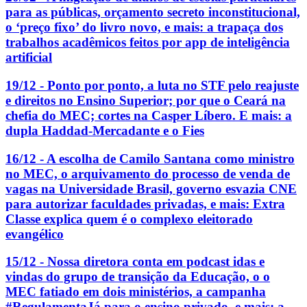
para as públicas, orçamento secreto inconstitucional,
o ‘preço fixo’ do livro novo, e mais: a trapaça dos
trabalhos acadêmicos feitos por app de inteligência
artificial
19/12 - Ponto por ponto, a luta no STF pelo reajuste
e direitos no Ensino Superior; por que o Ceará na
chefia do MEC; cortes na Casper Líbero. E mais: a
dupla Haddad-Mercadante e o Fies
16/12 - A escolha de Camilo Santana como ministro
no MEC, o arquivamento do processo de venda de
vagas na Universidade Brasil, governo esvazia CNE
para autorizar faculdades privadas, e mais: Extra
Classe explica quem é o complexo eleitorado
evangélico
15/12 - Nossa diretora conta em podcast idas e
vindas do grupo de transição da Educação, o o
MEC fatiado em dois ministérios, a campanha
#RegulamentaJá para o ensino privado, e mais: a