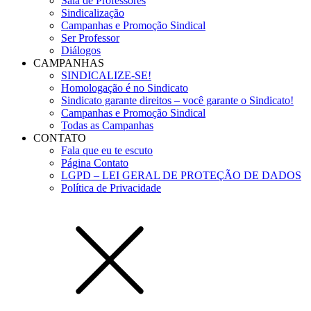
Sala de Professores
Sindicalização
Campanhas e Promoção Sindical
Ser Professor
Diálogos
CAMPANHAS
SINDICALIZE-SE!
Homologação é no Sindicato
Sindicato garante direitos – você garante o Sindicato!
Campanhas e Promoção Sindical
Todas as Campanhas
CONTATO
Fala que eu te escuto
Página Contato
LGPD – LEI GERAL DE PROTEÇÃO DE DADOS
Política de Privacidade