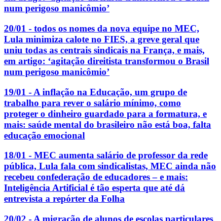
num perigoso manicômio’
20/01 - todos os nomes da nova equipe no MEC,
Lula minimiza calote no FIES, a greve geral que
uniu todas as centrais sindicais na França, e mais,
em artigo: ‘agitação direitista transformou o Brasil
num perigoso manicômio’
19/01 - A inflação na Educação, um grupo de
trabalho para rever o salário mínimo, como
proteger o dinheiro guardado para a formatura, e
mais: saúde mental do brasileiro não está boa, falta
educação emocional
18/01 - MEC aumenta salário de professor da rede
pública, Lula fala com sindicalistas, MEC ainda não
recebeu confederação de educadores – e mais:
Inteligência Artificial é tão esperta que até dá
entrevista a repórter da Folha
20/02 - A migração de alunos de escolas particulares