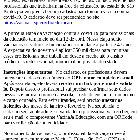
Professores, diretores, merendeiras, faxineiras, cuidadores e demais
profissionais que trabalham na área da educação, no estado de São
Paulo, podem preencher um cadastro para tomar a vacina contra
covid-19. O cadastro deve ser preenchido no site
https://vacinaja.sp.gov.br/educacao
A primeira etapa da vacinação contra a covid-19 para profissionais
da educação tem início no dia 12 de abril. Nessa etapa serão
vacinados servidores e funcionários com idade a partir de 47 anos.
A expectativa do governo é aplicar 350 mil doses para imunizar
esses profissionais que trabalham desde a creche até o ensino
médio, nas redes estadual, municipal ou privada do estado.
Instruções importantes -
No cadastro, os profissionais devem
preencher dados como número do
CPF, nome completo e e-mail
.
Após essa etapa, ele deverá
receber um link por e-mail e validá-
lo.
Depois disso, o profissional vai precisar confirmar seus dados
pessoais e indicar o nome da escola, a rede de ensino, o município
e cargo ocupado. Para evitar fraudes, será preciso
anexar os
holerites
dos meses de janeiro e fevereiro. Na sequência, o
cadastro será analisado e, se validado, o profissional vai receber, em
seu e-mail, o comprovante VacinaJá Educação, com um QRCode
para verificação de autenticidade.
No momento da vacinação, o profissional da educação deverá
apresentar o comprovante VacinaJá Educação, RG e CPF para