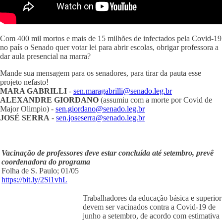
Com 400 mil mortos e mais de 15 milhões de infectados pela Covid-19
no país o Senado quer votar lei para abrir escolas, obrigar professora a
dar aula presencial na marra?
Mande sua mensagem para os senadores, para tirar da pauta esse
projeto nefasto!
MARA GABRILLI
-
sen.maragabrilli@senado.leg.br
ALEXANDRE GIORDANO
(assumiu com a morte por Covid de
Major Olimpio) -
sen.giordano@senado.leg.br
JOSÉ SERRA
-
sen.joseserra@senado.leg.br
Vacinação de professores deve estar concluída até setembro, prevê
coordenadora do programa
Folha de S. Paulo; 01/05
https://bit.ly/2Si1vhL
Trabalhadores da educação básica e superior
devem ser vacinados contra a Covid-19 de
junho a setembro, de acordo com estimativa