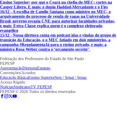
Ensino Superior; por que o Ceará na chefia do MEC; cortes na
Casper Líbero. E mais: a dupla Haddad-Mercadante e o Fies
16/12 - A escolha de Camilo Santana como ministro no MEC, o
arquivamento do processo de venda de vagas na Universidade
Brasil, governo esvazia CNE para autorizar faculdades privadas,
e mais: Extra Classe explica quem é o complexo eleitorado
evangélico
15/12 - Nossa diretora conta em podcast idas e vindas do grupo de
transição da Educação, o o MEC fatiado em dois ministérios, a
campanha #RegulamentaJá para o ensino privado, e mais: a
ministra Rosa Weber contra o ‘orçamento secreto’
Federação dos Professores do Estado de São Paulo
FEPESP
Apresentação
Diretoria
Estatuto
Convenções/Acordos
Educação Básica
Ensino Superior
Sesi / Senai / Senac
Acesso Rápido
Notícias
Sindicatos
TV FEPESP
FEPESP © 2026 Todos os direitos reservados