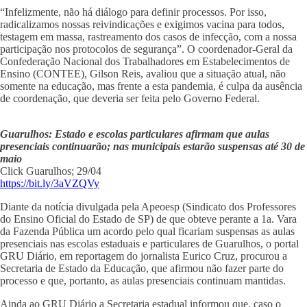
“Infelizmente, não há diálogo para definir processos. Por isso,
radicalizamos nossas reivindicações e exigimos vacina para todos,
testagem em massa, rastreamento dos casos de infecção, com a nossa
participação nos protocolos de segurança”. O coordenador-Geral da
Confederação Nacional dos Trabalhadores em Estabelecimentos de
Ensino (CONTEE), Gilson Reis, avaliou que a situação atual, não
somente na educação, mas frente a esta pandemia, é culpa da ausência
de coordenação, que deveria ser feita pelo Governo Federal.
Guarulhos: Estado e escolas particulares afirmam que aulas
presenciais continuarão; nas municipais estarão suspensas até 30 de
maio
Click Guarulhos; 29/04
https://bit.ly/3aVZQVy
Diante da notícia divulgada pela Apeoesp (Sindicato dos Professores
do Ensino Oficial do Estado de SP) de que obteve perante a 1a. Vara
da Fazenda Pública um acordo pelo qual ficariam suspensas as aulas
presenciais nas escolas estaduais e particulares de Guarulhos, o portal
GRU Diário, em reportagem do jornalista Eurico Cruz, procurou a
Secretaria de Estado da Educação, que afirmou não fazer parte do
processo e que, portanto, as aulas presenciais continuam mantidas.
Ainda ao GRU Diário a Secretaria estadual informou que, caso o