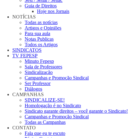
Sesi / Senai / Senac
Guia de Direitos
Hoje nos Jornais
NOTÍCIAS
Todas as notícias
Artigos e Opiniões
Para sua aula
Notas Publicas
Todos os Artigos
SINDICATOS
TV FEPESP
Minuto Fepesp
Sala de Professores
Sindicalização
Campanhas e Promoção Sindical
Ser Professor
Diálogos
CAMPANHAS
SINDICALIZE-SE!
Homologação é no Sindicato
Sindicato garante direitos – você garante o Sindicato!
Campanhas e Promoção Sindical
Todas as Campanhas
CONTATO
Fala que eu te escuto