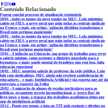
Conteúdo Relacionado
Fepesp conclui processo de atualização estatutária
20/01 - todos os nomes da nova equipe no MEC, Lula minimiza
calote no FIES, a greve geral que uniu todas as centrais sindicais
na França, e mais, em artigo: ‘agitação direitista transformou o
Brasil num perigoso manicômio’
20/01 - todos os nomes da nova equipe no MEC, Lula minimiza
calote no FIES, a greve geral que uniu todas as centrais sindicais
na França, e mais, em artigo: ‘agitação direitista transformou o
Brasil num perigoso manicômio’
19/01 - A inflação na Educação, um grupo de trabalho para rever
o salário mínimo, como proteger o dinheiro guardado para a
formatura, e mais: saúde mental do brasileiro não está boa, falta
educação emocional
18/01 - MEC aumenta salário de professor da rede pública, Lula
fala com sindicalistas, MEC ainda não recebeu confederação de
educadores – e mais: Inteligência Artificial é tão esperta que até dá
entrevista a repórter da Folha
20/02 - A migração de alunos de escolas particulares para as
públicas, orçamento secreto inconstitucional, o ‘preço fixo’ do
livro novo, e mais: a trapaça dos trabalhos acadêmicos feitos por
app de inteligência artificial
19/12 - Ponto por ponto, a luta no STF pelo reajuste e direitos no