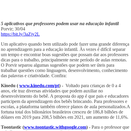
5 aplicativos que professores podem usar na educação infantil
Porvir; 30/04
https://bit.ly/3aZjy2L
Um aplicativo quando bem utilizado pode fazer uma grande diferença
no aprendizagem para a educação infantil. Às vezes é difícil separar
um tempo e encontrar boas sugestões que possam dar aos professores
dicas para o trabalho, principalmente neste período de aulas remotas.
O Porvir separou algumas sugestões que podem ser úteis para
trabalhar questões como linguagem, desenvolvimento, conhecimento
das palavras e criatividade. Confira:
Kinedu (
www.kinedu.com/pt
) -
Voltado para crianças de 0 a 4
anos, ele traz diversas atividades que podem auxiliar no
desenvolvimento do bebê. A proposta do app é que pais e educadores
participem da aprendizagem dos bebês brincando. Para professores e
escolas, a plataforma também oferece planos de aula personalizados.A
fortuna total dos bilionários brasileiros cresceu de 186,8 bilhões de
dólares em 2019 para 208,5 bilhões em 2021, um aumento de 11,6%.
Toontastic (
www.toontastic.withgoogle.com
) -
Para o professor que