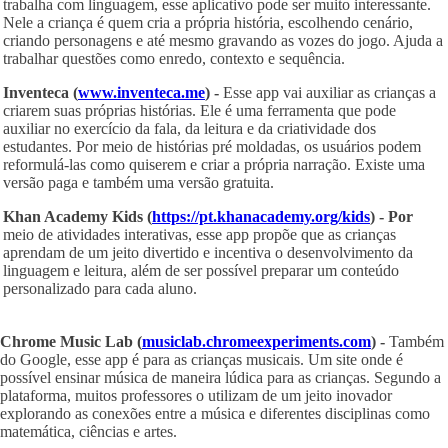
trabalha com linguagem, esse aplicativo pode ser muito interessante.
Nele a criança é quem cria a própria história, escolhendo cenário,
criando personagens e até mesmo gravando as vozes do jogo. Ajuda a
trabalhar questões como enredo, contexto e sequência.
Inventeca (
www.inventeca.me
) -
Esse app vai auxiliar as crianças a
criarem suas próprias histórias. Ele é uma ferramenta que pode
auxiliar no exercício da fala, da leitura e da criatividade dos
estudantes. Por meio de histórias pré moldadas, os usuários podem
reformulá-las como quiserem e criar a própria narração. Existe uma
versão paga e também uma versão gratuita.
Khan Academy Kids (
https://pt.khanacademy.org/kids
) - Por
meio de atividades interativas, esse app propõe que as crianças
aprendam de um jeito divertido e incentiva o desenvolvimento da
linguagem e leitura, além de ser possível preparar um conteúdo
personalizado para cada aluno.
Chrome Music Lab (
musiclab.chromeexperiments.com
) -
Também
do Google, esse app é para as crianças musicais. Um site onde é
possível ensinar música de maneira lúdica para as crianças. Segundo a
plataforma, muitos professores o utilizam de um jeito inovador
explorando as conexões entre a música e diferentes disciplinas como
matemática, ciências e artes.