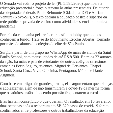
O Senado vai votar o projeto de lei (PL 5.595/2020) que libera a
educação presencial e força o retorno às aulas presenciais. De autoria
das deputadas federais Paula Belmonte (Cidadania-DF) e Adriana
Ventura (Novo-SP), o texto declara a educação básica e superior da
rede pública e privada de ensino como atividade essencial durante a
pandemia.
Por trás da campanha pela reabertura está um lobby que poucos
conhecem a fundo. Trata-se do Movimento Escolas Abertas, formado
por mães de alunos de colégios de elite de São Paulo.
Surgiu a partir de um grupo no WhatsApp de mães de alunos da Saint
Paul’s School, com mensalidades de até R$ 8.500. Entre os 22 autores
da ação, há mães e pais de estudantes de outros colégios caríssimos,
entre eles Porto Seguro, Avenues, Miguel de Cervantes, Chapel
School, Santa Cruz, Viva, Gracinha, Pentágono, Móbile e Dante
Alighieri.
Com base em artigos de grandes jornais, elas argumentam que crianças
e adolescentes, além de não transmitirem a covid-19 da mesma forma
que os adultos, estão adoecendo por não frequentarem a escola.
Elas haviam conseguido o que queriam. O resultado: em 15 fevereiro,
duas semanas após a reabertura em SP, 329 casos de covid-19 foram
confirmados entre professores e outros trabalhadores da educação