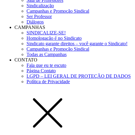
Sala de Professores
Sindicalização
Campanhas e Promoção Sindical
Ser Professor
Diálogos
CAMPANHAS
SINDICALIZE-SE!
Homologação é no Sindicato
Sindicato garante direitos – você garante o Sindicato!
Campanhas e Promoção Sindical
Todas as Campanhas
CONTATO
Fala que eu te escuto
Página Contato
LGPD – LEI GERAL DE PROTEÇÃO DE DADOS
Política de Privacidade