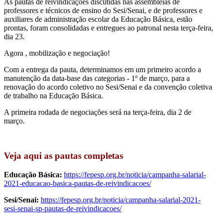
As pautas de reivindicações discutidas nas assembleias de
professores e técnicos de ensino do Sesi/Senai, e de professores e
auxiliares de administração escolar da Educação Básica, estão
prontas, foram consolidadas e entregues ao patronal nesta terça-feira,
dia 23.
Agora , mobilização e negociação!
Com a entrega da pauta, determinamos em um primeiro acordo a
manutenção da data-base das categorias - 1º de março, para a
renovação do acordo coletivo no Sesi/Senai e da convenção coletiva
de trabalho na Educação Básica.
A primeira rodada de negociações será na terça-feira, dia 2 de
março.
Veja aqui as pautas completas
Educação Básica:
https://fepesp.org.br/noticia/campanha-salarial-
2021-educacao-basica-pautas-de-reivindicacoes/
Sesi/Senai:
https://fepesp.org.br/noticia/campanha-salarial-2021-
sesi-senai-sp-pautas-de-reivindicacoes/