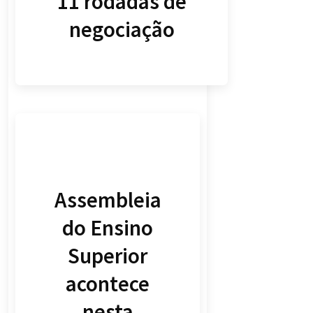
11 rodadas de
negociação
Assembleia
do Ensino
Superior
acontece
nesta