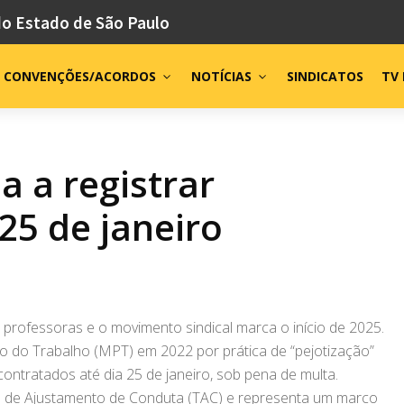
do Estado de São Paulo
CONVENÇÕES/ACORDOS
NOTÍCIAS
SINDICATOS
TV 
a a registrar
25 de janeiro
 professoras e o movimento sindical marca o início de 2025.
o do Trabalho (MPT) em 2022 por prática de “pejotização”
contratados até dia 25 de janeiro, sob pena de multa.
o de Ajustamento de Conduta (TAC) e representa um marco