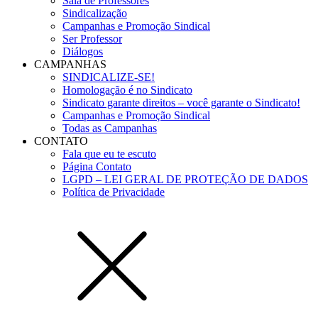
Sala de Professores
Sindicalização
Campanhas e Promoção Sindical
Ser Professor
Diálogos
CAMPANHAS
SINDICALIZE-SE!
Homologação é no Sindicato
Sindicato garante direitos – você garante o Sindicato!
Campanhas e Promoção Sindical
Todas as Campanhas
CONTATO
Fala que eu te escuto
Página Contato
LGPD – LEI GERAL DE PROTEÇÃO DE DADOS
Política de Privacidade