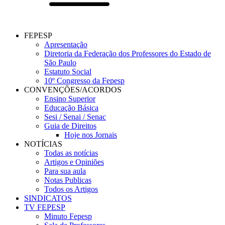
FEPESP
Apresentação
Diretoria da Federação dos Professores do Estado de
São Paulo
Estatuto Social
10º Congresso da Fepesp
CONVENÇÕES/ACORDOS
Ensino Superior
Educação Básica
Sesi / Senai / Senac
Guia de Direitos
Hoje nos Jornais
NOTÍCIAS
Todas as notícias
Artigos e Opiniões
Para sua aula
Notas Publicas
Todos os Artigos
SINDICATOS
TV FEPESP
Minuto Fepesp