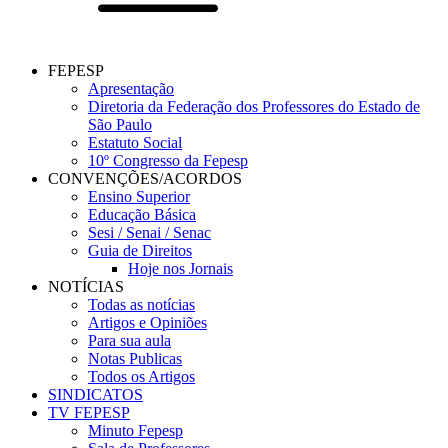
FEPESP
Apresentação
Diretoria da Federação dos Professores do Estado de
São Paulo
Estatuto Social
10º Congresso da Fepesp
CONVENÇÕES/ACORDOS
Ensino Superior
Educação Básica
Sesi / Senai / Senac
Guia de Direitos
Hoje nos Jornais
NOTÍCIAS
Todas as notícias
Artigos e Opiniões
Para sua aula
Notas Publicas
Todos os Artigos
SINDICATOS
TV FEPESP
Minuto Fepesp