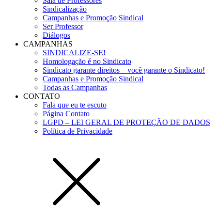
Sala de Professores
Sindicalização
Campanhas e Promoção Sindical
Ser Professor
Diálogos
CAMPANHAS
SINDICALIZE-SE!
Homologação é no Sindicato
Sindicato garante direitos – você garante o Sindicato!
Campanhas e Promoção Sindical
Todas as Campanhas
CONTATO
Fala que eu te escuto
Página Contato
LGPD – LEI GERAL DE PROTEÇÃO DE DADOS
Política de Privacidade