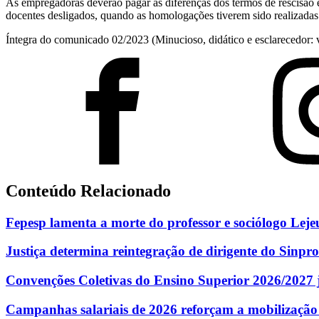
As empregadoras deverão pagar as diferenças dos termos de rescisão 
docentes desligados, quando as homologações tiverem sido realizadas
Íntegra do comunicado 02/2023 (Minucioso, didático e esclarecedor: v
Conteúdo Relacionado
Fepesp lamenta a morte do professor e sociólogo Lej
Justiça determina reintegração de dirigente do Sinpro
Convenções Coletivas do Ensino Superior 2026/2027 j
Campanhas salariais de 2026 reforçam a mobilização