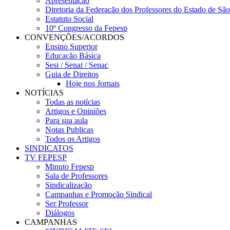
Apresentação
Diretoria da Federação dos Professores do Estado de Sã
Estatuto Social
10º Congresso da Fepesp
CONVENÇÕES/ACORDOS
Ensino Superior
Educação Básica
Sesi / Senai / Senac
Guia de Direitos
Hoje nos Jornais
NOTÍCIAS
Todas as notícias
Artigos e Opiniões
Para sua aula
Notas Publicas
Todos os Artigos
SINDICATOS
TV FEPESP
Minuto Fepesp
Sala de Professores
Sindicalização
Campanhas e Promoção Sindical
Ser Professor
Diálogos
CAMPANHAS