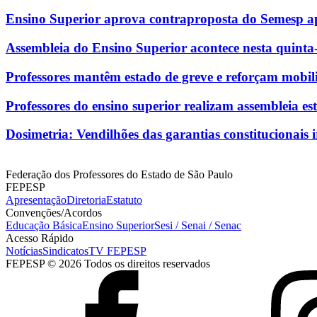
Ensino Superior aprova contraproposta do Semesp ap
Assembleia do Ensino Superior acontece nesta quinta-f
Professores mantêm estado de greve e reforçam mobil
Professores do ensino superior realizam assembleia e
Dosimetria: Vendilhões das garantias constitucionais i
Federação dos Professores do Estado de São Paulo
FEPESP
Apresentação
Diretoria
Estatuto
Convenções/Acordos
Educação Básica
Ensino Superior
Sesi / Senai / Senac
Acesso Rápido
Notícias
Sindicatos
TV FEPESP
FEPESP © 2026 Todos os direitos reservados