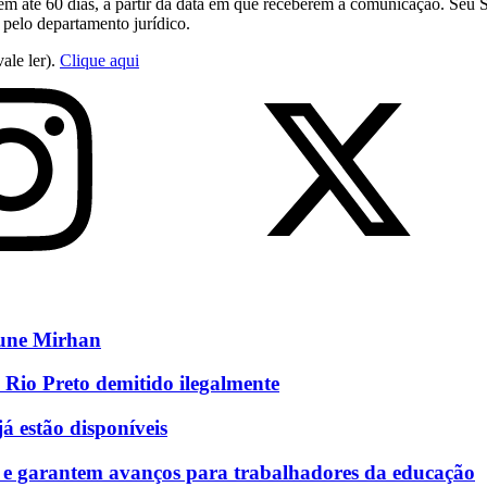
em até 60 dias, a partir da data em que receberem a comunicação. Seu 
 pelo departamento jurídico.
ale ler).
Clique aqui
eune Mirhan
 Rio Preto demitido ilegalmente
á estão disponíveis
 e garantem avanços para trabalhadores da educação