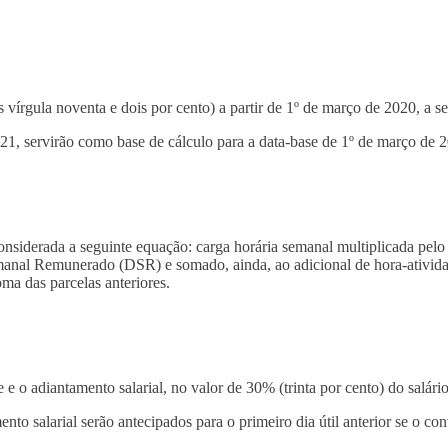
rgula noventa e dois por cento) a partir de 1º de março de 2020, a ser
2021, servirão como base de cálculo para a data-base de 1º de março de 
rada a seguinte equação: carga horária semanal multiplicada pelo sal
manal Remunerado (DSR) e somado, ainda, ao adicional de hora-atividad
oma das parcelas anteriores.
e o adiantamento salarial, no valor de 30% (trinta por cento) do salário
to salarial serão antecipados para o primeiro dia útil anterior se o c