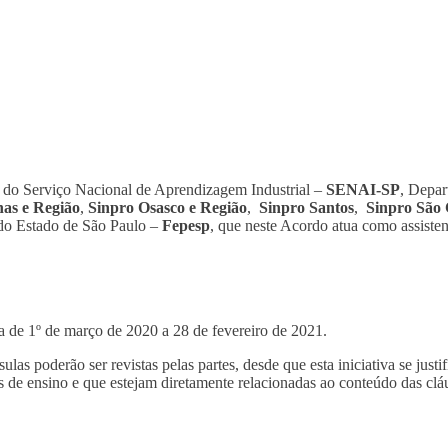
 do Serviço Nacional de Aprendizagem Industrial –
SENAI-SP
, Depar
as e Região
,
Sinpro Osasco e Região
,
Sinpro Santos
,
Sinpro São 
s do Estado de São Paulo –
Fepesp
, que neste Acordo atua como assi
a de 1º de março de 2020 a 28 de fevereiro de 2021.
as poderão ser revistas pelas partes, desde que esta iniciativa se jus
s de ensino e que estejam diretamente relacionadas ao conteúdo das clá