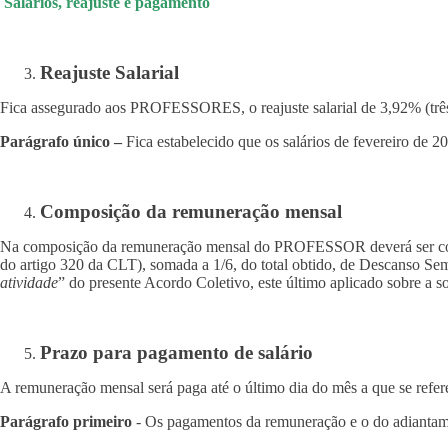
Salários, reajuste e pagamento
Reajuste Salarial
Fica assegurado aos PROFESSORES, o reajuste salarial de 3,92% (três ví
Parágrafo único –
Fica estabelecido que os salários de fevereiro de 
Composição da remuneração mensal
Na composição da remuneração mensal do PROFESSOR deverá ser conside
do artigo 320 da CLT), somada a 1/6, do total obtido, de Descanso Se
atividade
” do presente Acordo Coletivo, este último aplicado sobre a s
Prazo para pagamento de salário
A remuneração mensal será paga até o último dia do mês a que se refere 
Parágrafo primeiro
- Os pagamentos da remuneração e o do adiantamen