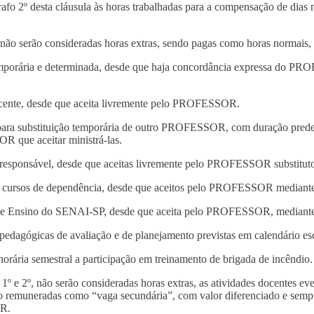
grafo 2º desta cláusula às horas trabalhadas para a compensação de dias
não serão consideradas horas extras, sendo pagas como horas normais, 
temporária e determinada, desde que haja concordância expressa do PRO
docente, desde que aceita livremente pelo PROFESSOR.
al para substituição temporária de outro PROFESSOR, com duração predet
 que aceitar ministrá-las.
 responsável, desde que aceitas livremente pelo PROFESSOR substitut
usive cursos de dependência, desde que aceitos pelo PROFESSOR median
de de Ensino do SENAI-SP, desde que aceita pelo PROFESSOR, mediant
pedagógicas de avaliação e de planejamento previstas em calendário esc
orária semestral a participação em treinamento de brigada de incêndio.
e 2º, não serão consideradas horas extras, as atividades docentes eve
serão remuneradas como “vaga secundária”, com valor diferenciado e sem
OR.