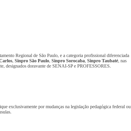
tamento Regional de São Paulo, e a categoria profissional diferenciada
Carlos
,
Sinpro São Paulo
,
Sinpro Sorocaba
,
Sinpro Taubaté
, nas
stente, designados doravante de SENAI-SP e PROFESSORES.
tifique exclusivamente por mudanças na legislação pedagógica federal ou
usulas.