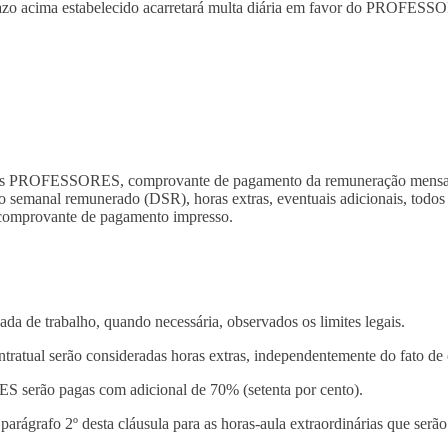
o acima estabelecido acarretará multa diária em favor do PROFESSOR d
 seus PROFESSORES, comprovante de pagamento da remuneração mensa
canso semanal remunerado (DSR), horas extras, eventuais adicionais, to
comprovante de pagamento impresso.
ada de trabalho, quando necessária, observados os limites legais.
ontratual serão consideradas horas extras, independentemente do fato de
 serão pagas com adicional de 70% (setenta por cento).
parágrafo 2º desta cláusula para as horas-aula extraordinárias que serã