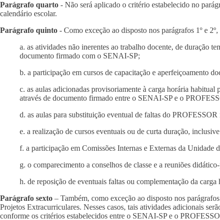
Parágrafo quarto
- Não será aplicado o critério estabelecido no pará
calendário escolar.
Parágrafo quinto
- Como exceção ao disposto nos parágrafos 1º e 2º, 
a. as atividades não inerentes ao trabalho docente, de duração 
documento firmado com o SENAI-SP;
b. a participação em cursos de capacitação e aperfeiçoamento 
c. as aulas adicionadas provisoriamente à carga horária habitu
através de documento firmado entre o SENAI-SP e o PROFESSOR
d. as aulas para substituição eventual de faltas do PROFESSOR
e. a realização de cursos eventuais ou de curta duração, incl
f. a participação em Comissões Internas e Externas da Unida
g. o comparecimento a conselhos de classe e a reuniões didático-
h. de reposição de eventuais faltas ou complementação da carga h
Parágrafo sexto
– Também, como exceção ao disposto nos parágrafos 1º 
Projetos Extracurriculares. Nesses casos, tais atividades adicionais 
conforme os critérios estabelecidos entre o SENAI-SP e o PROFESS