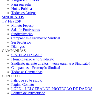
Artigos e Opiniões
Para sua aula
Notas Publicas
Todos os Artigos
SINDICATOS
TV FEPESP
Minuto Fepesp
Sala de Professores
Sindicalização
Campanhas e Promoção Sindical
Ser Professor
Diálogos
CAMPANHAS
SINDICALIZE-SE!
Homologação é no Sindicato
Sindicato garante direitos – você garante o Sindicato!
Campanhas e Promoção Sindical
Todas as Campanhas
CONTATO
Fala que eu te escuto
Página Contato
LGPD – LEI GERAL DE PROTEÇÃO DE DADOS
Política de Privacidade