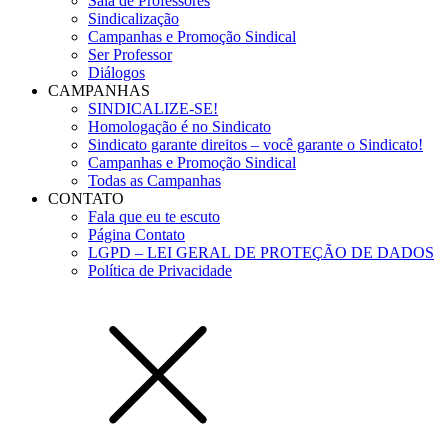
Sala de Professores
Sindicalização
Campanhas e Promoção Sindical
Ser Professor
Diálogos
CAMPANHAS
SINDICALIZE-SE!
Homologação é no Sindicato
Sindicato garante direitos – você garante o Sindicato!
Campanhas e Promoção Sindical
Todas as Campanhas
CONTATO
Fala que eu te escuto
Página Contato
LGPD – LEI GERAL DE PROTEÇÃO DE DADOS
Política de Privacidade