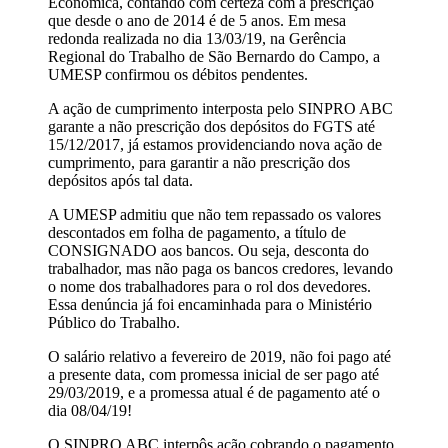
Econômica, contando com certeza com a prescrição
que desde o ano de 2014 é de 5 anos. Em mesa
redonda realizada no dia 13/03/19, na Gerência
Regional do Trabalho de São Bernardo do Campo, a
UMESP confirmou os débitos pendentes.
A ação de cumprimento interposta pelo SINPRO ABC
garante a não prescrição dos depósitos do FGTS até
15/12/2017, já estamos providenciando nova ação de
cumprimento, para garantir a não prescrição dos
depósitos após tal data.
A UMESP admitiu que não tem repassado os valores
descontados em folha de pagamento, a título de
CONSIGNADO aos bancos. Ou seja, desconta do
trabalhador, mas não paga os bancos credores, levando
o nome dos trabalhadores para o rol dos devedores.
Essa denúncia já foi encaminhada para o Ministério
Público do Trabalho.
O salário relativo a fevereiro de 2019, não foi pago até
a presente data, com promessa inicial de ser pago até
29/03/2019, e a promessa atual é de pagamento até o
dia 08/04/19!
O SINPRO ABC interpôs ação cobrando o pagamento