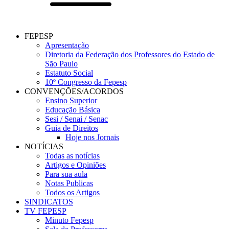
FEPESP
Apresentação
Diretoria da Federação dos Professores do Estado de
São Paulo
Estatuto Social
10º Congresso da Fepesp
CONVENÇÕES/ACORDOS
Ensino Superior
Educação Básica
Sesi / Senai / Senac
Guia de Direitos
Hoje nos Jornais
NOTÍCIAS
Todas as notícias
Artigos e Opiniões
Para sua aula
Notas Publicas
Todos os Artigos
SINDICATOS
TV FEPESP
Minuto Fepesp