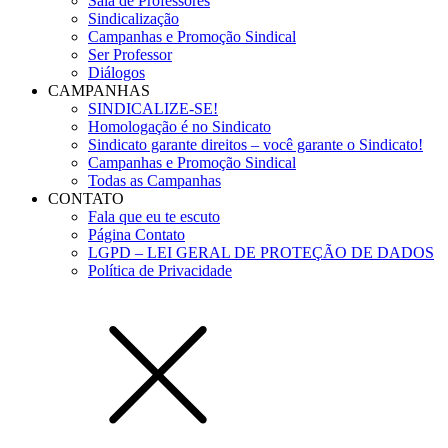
Sala de Professores
Sindicalização
Campanhas e Promoção Sindical
Ser Professor
Diálogos
CAMPANHAS
SINDICALIZE-SE!
Homologação é no Sindicato
Sindicato garante direitos – você garante o Sindicato!
Campanhas e Promoção Sindical
Todas as Campanhas
CONTATO
Fala que eu te escuto
Página Contato
LGPD – LEI GERAL DE PROTEÇÃO DE DADOS
Política de Privacidade