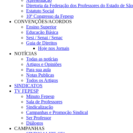
Apresentação
Diretoria da Federação dos Professores do Estado de Sã
Estatuto Social
10º Congresso da Fepesp
CONVENÇÕES/ACORDOS
Ensino Superior
Educação Básica
Sesi / Senai / Senac
Guia de Direitos
Hoje nos Jornais
NOTÍCIAS
Todas as notícias
Artigos e Opiniões
Para sua aula
Notas Publicas
Todos os Artigos
SINDICATOS
TV FEPESP
Minuto Fepesp
Sala de Professores
Sindicalização
Campanhas e Promoção Sindical
Ser Professor
Diálogos
CAMPANHAS