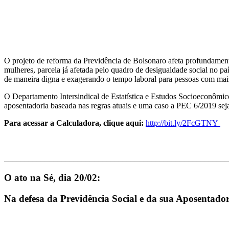
O projeto de reforma da Previdência de Bolsonaro afeta profundamente a
mulheres, parcela já afetada pelo quadro de desigualdade social no p
de maneira digna e exagerando o tempo laboral para pessoas com mai
O Departamento Intersindical de Estatística e Estudos Socioeconômico
aposentadoria baseada nas regras atuais e uma caso a PEC 6/2019 sej
Para acessar a Calculadora, clique aqui:
http://bit.ly/2FcGTNY
_______________________________________________________
O ato na Sé, dia 20/02:
Na defesa da Previdência Social e da sua Aposentado