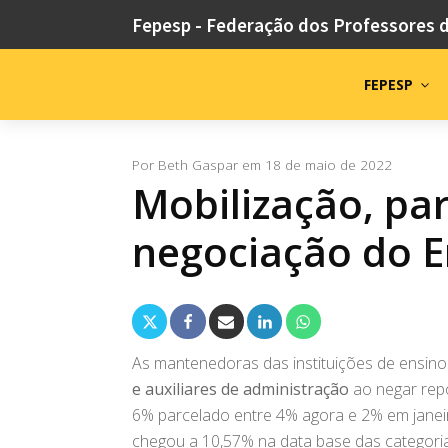
Fepesp - Federação dos Professores 
FEPESP
Por
Beth Gaspar
em
18 de maio de 2022
Mobilização, pa
negociação do E
As mantenedoras das instituições de ensin
e auxiliares de administração
ao negar repo
6% parcelado entre 4% agora e 2% em janei
chegou a 10,57% na data base das categoria