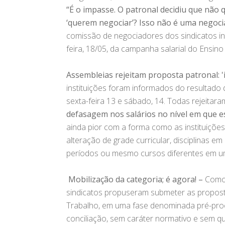
“É o impasse. O patronal decidiu que não
‘querem negociar’? Isso não é uma negoci
comissão de negociadores dos sindicatos i
feira, 18/05, da campanha salarial do Ensino
Assembleias rejeitam proposta patronal: 'i
instituições foram informados do resultado 
sexta-feira 13 e sábado, 14. Todas rejeitar
defasagem nos salários no nível em que e
ainda pior com a forma como as instituiçõe
alteração de grade curricular, disciplinas e
períodos ou mesmo cursos diferentes em 
Mobilização da categoria; é agora! –
Como 
sindicatos propuseram submeter as proposta
Trabalho, em uma fase denominada pré-proce
conciliação, sem caráter normativo e sem que