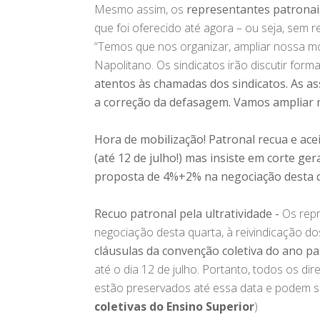
Mesmo assim, os
representantes patrona
que foi oferecido até agora – ou seja, sem 
“Temos que nos organizar, ampliar nossa mo
Napolitano. Os sindicatos irão discutir for
atentos às chamadas dos sindicatos. As a
a correção da defasagem. Vamos ampliar 
Hora de mobilização! Patronal recua e ace
(até 12 de julho!) mas insiste em corte ger
proposta de 4%+2% na negociação desta q
Recuo patronal pela ultratividade -
Os repr
negociação desta quarta, à reivindicação do
cláusulas da convenção coletiva do ano p
até o dia 12 de julho. Portanto, todos os di
estão preservados até essa data e podem se
coletivas do Ensino Superior
)