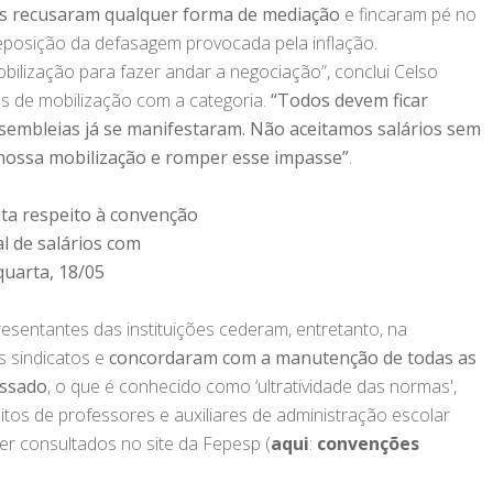
is recusaram qualquer forma de mediação
e fincaram pé no
reposição da defasagem provocada pela inflação.
bilização para fazer andar a negociação”, conclui Celso
mas de mobilização com a categoria.
“Todos devem ficar
ssembleias já se manifestaram. Não aceitamos salários sem
nossa mobilização e romper esse impasse”
.
ita respeito à convenção
al de salários com
uarta, 18/05
esentantes das instituições cederam, entretanto, na
s sindicatos e
concordaram com a manutenção de todas as
assado
, o que é conhecido como ‘ultratividade das normas',
reitos de professores e auxiliares de administração escolar
r consultados no site da Fepesp (
aqui
:
convenções