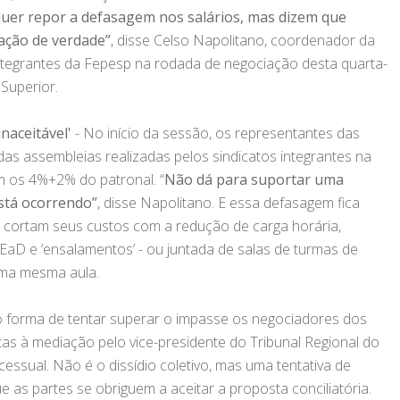
 quer repor a defasagem nos salários, mas dizem que
ação de verdade”
, disse Celso Napolitano, coordenador da
ntegrantes da Fepesp na rodada de negociação desta quarta-
 Superior.
naceitável'
- No início da sessão, os representantes das
das assembleias realizadas pelos sindicatos integrantes na
am os 4%+2% do patronal. “
Não dá para suportar uma
stá ocorrendo”
, disse Napolitano. E essa defasagem fica
s cortam seus custos com a redução de carga horária,
m EaD e ‘ensalamentos’ - ou juntada de salas de turmas de
uma mesma aula.
forma de tentar superar o impasse os negociadores dos
s à mediação pelo vice-presidente do Tribunal Regional do
ssual. Não é o dissídio coletivo, mas uma tentativa de
 as partes se obriguem a aceitar a proposta conciliatória.