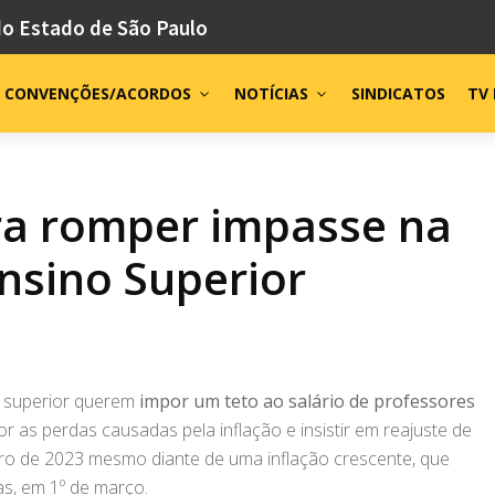
do Estado de São Paulo
CONVENÇÕES/ACORDOS
NOTÍCIAS
SINDICATOS
TV 
ra romper impasse na
nsino Superior
o superior querem
impor um teto ao salário de professores
r as perdas causadas pela inflação e insistir em reajuste de
ro de 2023 mesmo diante de uma inflação crescente, que
s, em 1º de março.