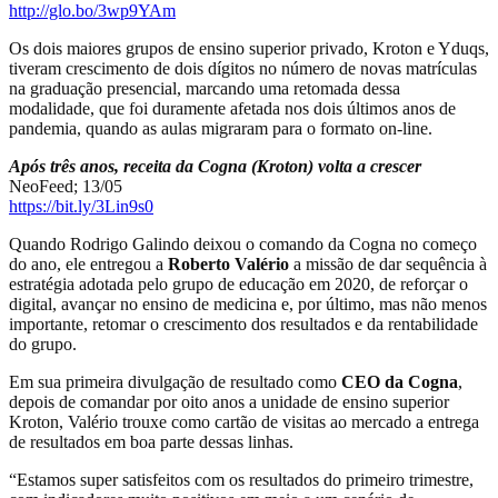
http://glo.bo/3wp9YAm
Os dois maiores grupos de ensino superior privado, Kroton e Yduqs,
tiveram crescimento de dois dígitos no número de novas matrículas
na graduação presencial, marcando uma retomada dessa
modalidade, que foi duramente afetada nos dois últimos anos de
pandemia, quando as aulas migraram para o formato on-line.
Após três anos, receita da Cogna (Kroton) volta a crescer
NeoFeed; 13/05
https://bit.ly/3Lin9s0
Quando Rodrigo Galindo deixou o comando da Cogna no começo
do ano, ele entregou a
Roberto Valério
a missão de dar sequência à
estratégia adotada pelo grupo de educação em 2020, de reforçar o
digital, avançar no ensino de medicina e, por último, mas não menos
importante, retomar o crescimento dos resultados e da rentabilidade
do grupo.
Em sua primeira divulgação de resultado como
CEO da Cogna
,
depois de comandar por oito anos a unidade de ensino superior
Kroton, Valério trouxe como cartão de visitas ao mercado a entrega
de resultados em boa parte dessas linhas.
“Estamos super satisfeitos com os resultados do primeiro trimestre,