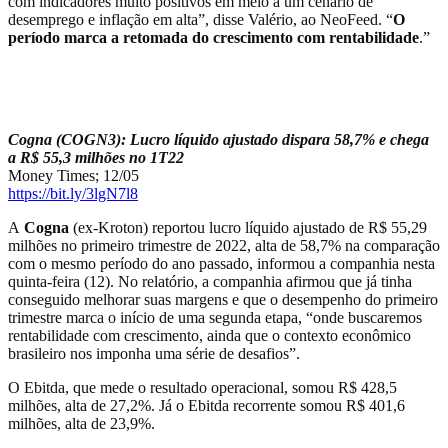
com indicadores muito positivos em meio a um cenário de
desemprego e inflação em alta”, disse Valério, ao NeoFeed. “
O
período marca a retomada do crescimento com rentabilidade
.”
Cogna (COGN3): Lucro líquido ajustado dispara 58,7% e chega
a R$ 55,3 milhões no 1T22
Money Times; 12/05
https://bit.ly/3lgN7l8
A
Cogna
(ex-Kroton) reportou lucro líquido ajustado de R$ 55,29
milhões no primeiro trimestre de 2022, alta de 58,7% na comparação
com o mesmo período do ano passado, informou a companhia nesta
quinta-feira (12). No relatório, a companhia afirmou que já tinha
conseguido melhorar suas margens e que o desempenho do primeiro
trimestre marca o início de uma segunda etapa, “onde buscaremos
rentabilidade com crescimento, ainda que o contexto econômico
brasileiro nos imponha uma série de desafios”.
O Ebitda, que mede o resultado operacional, somou R$ 428,5
milhões, alta de 27,2%. Já o Ebitda recorrente somou R$ 401,6
milhões, alta de 23,9%.