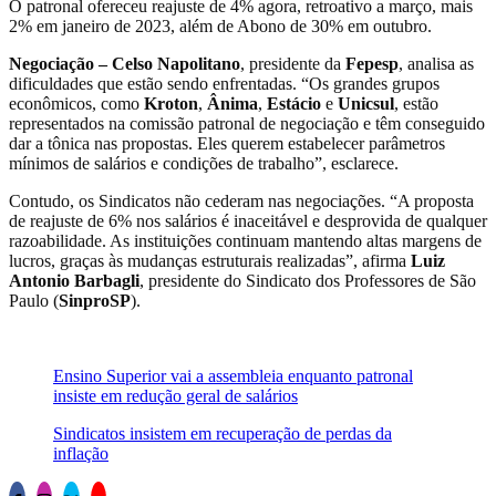
O patronal ofereceu reajuste de 4% agora, retroativo a março, mais
2% em janeiro de 2023, além de Abono de 30% em outubro.
Negociação –
Celso Napolitano
, presidente da
Fepesp
, analisa as
dificuldades que estão sendo enfrentadas. “Os grandes grupos
econômicos, como
Kroton
,
Ânima
,
Estácio
e
Unicsul
, estão
representados na comissão patronal de negociação e têm conseguido
dar a tônica nas propostas. Eles querem estabelecer parâmetros
mínimos de salários e condições de trabalho”, esclarece.
Contudo, os Sindicatos não cederam nas negociações. “A proposta
de reajuste de 6% nos salários é inaceitável e desprovida de qualquer
razoabilidade. As instituições continuam mantendo altas margens de
lucros, graças às mudanças estruturais realizadas”, afirma
Luiz
Antonio Barbagli
, presidente do Sindicato dos Professores de São
Paulo (
SinproSP
).
Ensino Superior vai a assembleia enquanto patronal
insiste em redução geral de salários
Sindicatos insistem em recuperação de perdas da
inflação