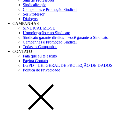
Sala de Professores
Sindicalização
Campanhas e Promoção Sindical
Ser Professor
Diálogos
CAMPANHAS
SINDICALIZE-SE!
Homologação é no Sindicato
Sindicato garante direitos – você garante o Sindicato!
Campanhas e Promoção Sindical
Todas as Campanhas
CONTATO
Fala que eu te escuto
Página Contato
LGPD – LEI GERAL DE PROTEÇÃO DE DADOS
Política de Privacidade