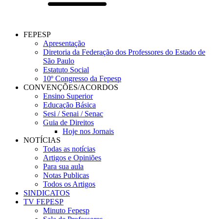
FEPESP
Apresentação
Diretoria da Federação dos Professores do Estado de
São Paulo
Estatuto Social
10º Congresso da Fepesp
CONVENÇÕES/ACORDOS
Ensino Superior
Educação Básica
Sesi / Senai / Senac
Guia de Direitos
Hoje nos Jornais
NOTÍCIAS
Todas as notícias
Artigos e Opiniões
Para sua aula
Notas Publicas
Todos os Artigos
SINDICATOS
TV FEPESP
Minuto Fepesp