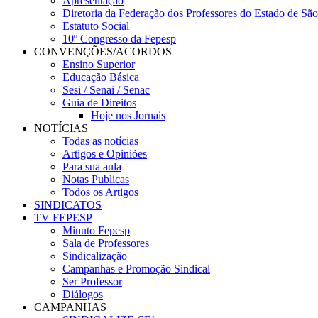
Apresentação
Diretoria da Federação dos Professores do Estado de Sã
Estatuto Social
10º Congresso da Fepesp
CONVENÇÕES/ACORDOS
Ensino Superior
Educação Básica
Sesi / Senai / Senac
Guia de Direitos
Hoje nos Jornais
NOTÍCIAS
Todas as notícias
Artigos e Opiniões
Para sua aula
Notas Publicas
Todos os Artigos
SINDICATOS
TV FEPESP
Minuto Fepesp
Sala de Professores
Sindicalização
Campanhas e Promoção Sindical
Ser Professor
Diálogos
CAMPANHAS