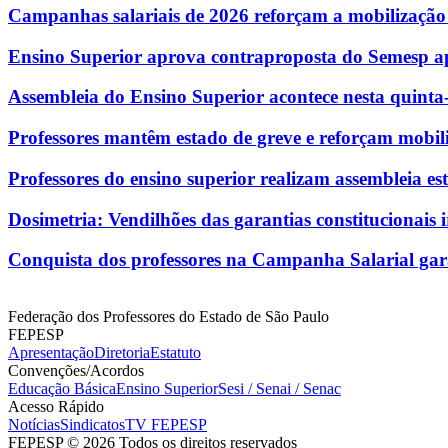
Campanhas salariais de 2026 reforçam a mobilização
Ensino Superior aprova contraproposta do Semesp ap
Assembleia do Ensino Superior acontece nesta quinta-f
Professores mantêm estado de greve e reforçam mobil
Professores do ensino superior realizam assembleia e
Dosimetria: Vendilhões das garantias constitucionais i
Conquista dos professores na Campanha Salarial ga
Federação dos Professores do Estado de São Paulo
FEPESP
Apresentação
Diretoria
Estatuto
Convenções/Acordos
Educação Básica
Ensino Superior
Sesi / Senai / Senac
Acesso Rápido
Notícias
Sindicatos
TV FEPESP
FEPESP © 2026 Todos os direitos reservados