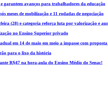
 e garantem avanços para trabalhadores da educação
ós meses de mobilização e 11 rodadas de negociação
eira (28) e categoria reforça luta por valorização e au
ização no Ensino Superior privado
stadual em 14 de maio em meio a impasse com proposta e
rão para o lixo da história
rante R$47 na hora-aula do Ensino Médio do Senac!