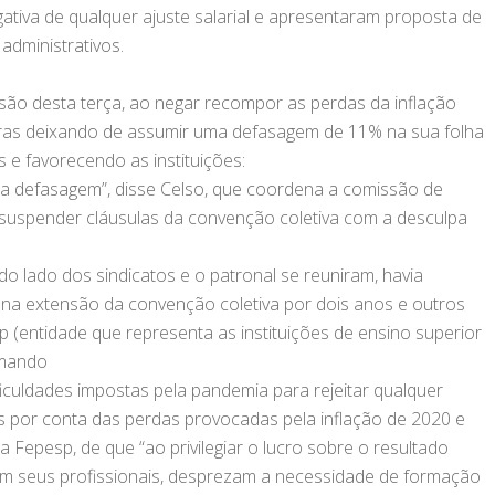
gativa de qualquer ajuste salarial e apresentaram proposta de
administrativos.
o desta terça, ao negar recompor as perdas da inflação
ras deixando de assumir uma defasagem de 11% na sua folha
e favorecendo as instituições:
sa defasagem”, disse Celso, que coordena a comissão de
suspender cláusulas da convenção coletiva com a desculpa
o lado dos sindicatos e o patronal se reuniram, havia
, na extensão da convenção coletiva por dois anos e outros
esp (entidade que representa as instituições de ensino superior
amando
iculdades impostas pela pandemia para rejeitar qualquer
os por conta das perdas provocadas pela inflação de 2020 e
a Fepesp, de que “ao privilegiar o lucro sobre o resultado
am seus profissionais, desprezam a necessidade de formação