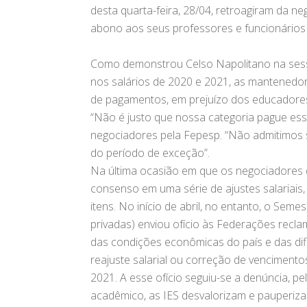
desta quarta-feira, 28/04, retroagiram da ne
abono aos seus professores e funcionários 
Como demonstrou Celso Napolitano na sessã
nos salários de 2020 e 2021, as mantenedo
de pagamentos, em prejuízo dos educadores 
“Não é justo que nossa categoria pague es
negociadores pela Fepesp. “Não admitimos 
do período de exceção”.
Na última ocasião em que os negociadores d
consenso em uma série de ajustes salariais
itens. No início de abril, no entanto, o Sem
privadas) enviou ofício às Federações recl
das condições econômicas do país e das dif
reajuste salarial ou correção de venciment
2021. A esse ofício seguiu-se a denúncia, pel
acadêmico, as IES desvalorizam e pauperiz