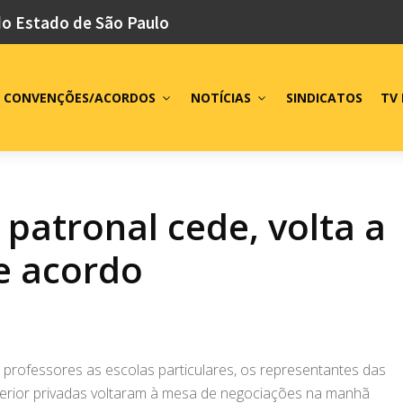
do Estado de São Paulo
CONVENÇÕES/ACORDOS
NOTÍCIAS
SINDICATOS
TV 
 patronal cede, volta a
e acordo
 professores as escolas particulares, os representantes das
perior privadas voltaram à mesa de negociações na manhã