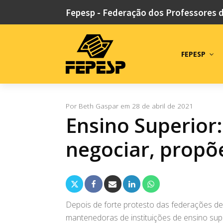
Fepesp - Federação dos Professores 
FEPESP
Por
Beth Gaspar
em
28 de abril de 2021
Ensino Superior:
negociar, propõ
Depois de forte protesto das federações de
mantenedoras de instituições de ensino su