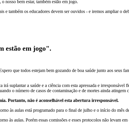
, o nosso bem estar, também estão em jogo.
ais e também os educadores devem ser ouvidos - e iremos ampliar o debat
m estão em jogo".
spero que todos estejam bem gozando de boa saúde junto aos seus famil
 irá suplantar a saúde e a ciência com esta apressada e irresponsável 
quando o número de casos de contaminação e de mortes ainda atingem ci
a. Portanto, não é aconselhável esta abertura irresponsável.
rno às aulas está programado para o final de julho e o início do mês d
torno às aulas. Porém essas comissões e esses protocolos não levam em