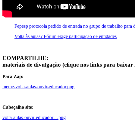
Fepesp protocola pedido de entrada no grupo de trabalho para di
Volta às aulas? Fórum exige participação de entidades
COMPARTILHE:
materiais de divulgação (clique nos links para baixar
Para Zap:
meme-volta-aulas-ouvir-educador.png
Cabeçalho site:
volta-aulas-ouvir-educador-1.png