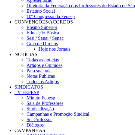
Apresentação
Diretoria da Federação dos Professores do Estado de Sã
Estatuto Social
10º Congresso da Fepesp
CONVENÇÕES/ACORDOS
Ensino Superior
Educação Básica
Sesi / Senai / Senac
Guia de Direitos
Hoje nos Jornais
NOTÍCIAS
Todas as notícias
Artigos e Opiniões
Para sua aula
Notas Publicas
Todos os Artigos
SINDICATOS
TV FEPESP
Minuto Fepesp
Sala de Professores
Sindicalização
Campanhas e Promoção Sindical
Ser Professor
Diálogos
CAMPANHAS