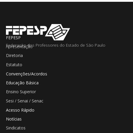
FEPESP
Federação dos Professores do Estado de São Paulo
Apresentação
Diretoria
Estatuto
Convenções/Acordos
Educação Básica
Ensino Superior
Sesi / Senai / Senac
Acesso Rápido
Notícias
Sindicatos