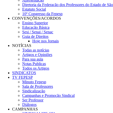
Apresentação
Diretoria da Federação dos Professores do Estado de Sã
Estatuto Social
10º Congresso da Fepesp
CONVENÇÕES/ACORDOS
Ensino Superior
Educação Básica
Sesi / Senai / Senac
Guia de Direitos
Hoje nos Jornais
NOTÍCIAS
Todas as notícias
Artigos e Opiniões
Para sua aula
Notas Publicas
Todos os Artigos
SINDICATOS
TV FEPESP
Minuto Fepesp
Sala de Professores
Sindicalização
Campanhas e Promoção Sindical
Ser Professor
Diálogos
CAMPANHAS