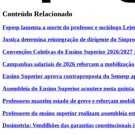
Conteúdo Relacionado
Fepesp lamenta a morte do professor e sociólogo Lej
Justiça determina reintegração de dirigente do Sinpro
Convenções Coletivas do Ensino Superior 2026/2027 j
Campanhas salariais de 2026 reforçam a mobilização
Ensino Superior aprova contraproposta do Semesp ap
Assembleia do Ensino Superior acontece nesta quinta-f
Professores mantêm estado de greve e reforçam mobil
Professores do ensino superior realizam assembleia e
Dosimetria: Vendilhões das garantias constitucionais i