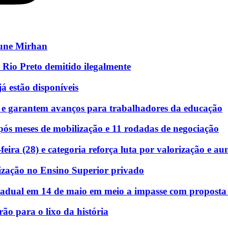
eune Mirhan
 Rio Preto demitido ilegalmente
á estão disponíveis
 e garantem avanços para trabalhadores da educação
ós meses de mobilização e 11 rodadas de negociação
eira (28) e categoria reforça luta por valorização e au
ização no Ensino Superior privado
stadual em 14 de maio em meio a impasse com proposta e
rão para o lixo da história