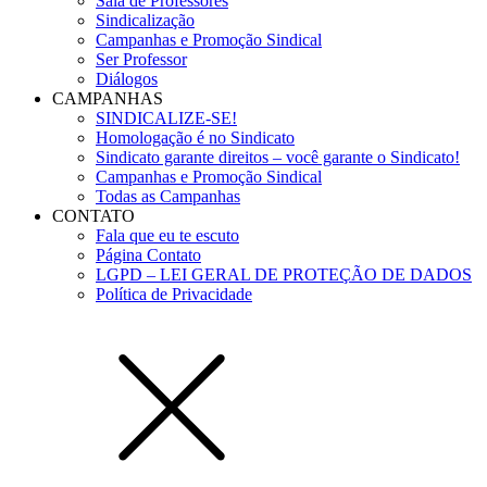
Sala de Professores
Sindicalização
Campanhas e Promoção Sindical
Ser Professor
Diálogos
CAMPANHAS
SINDICALIZE-SE!
Homologação é no Sindicato
Sindicato garante direitos – você garante o Sindicato!
Campanhas e Promoção Sindical
Todas as Campanhas
CONTATO
Fala que eu te escuto
Página Contato
LGPD – LEI GERAL DE PROTEÇÃO DE DADOS
Política de Privacidade