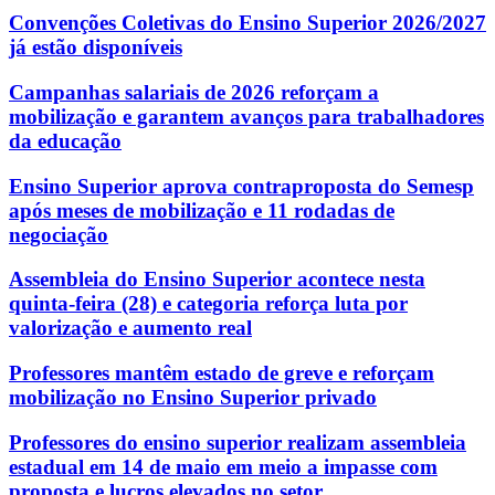
Convenções Coletivas do Ensino Superior 2026/2027
já estão disponíveis
Campanhas salariais de 2026 reforçam a
mobilização e garantem avanços para trabalhadores
da educação
Ensino Superior aprova contraproposta do Semesp
após meses de mobilização e 11 rodadas de
negociação
Assembleia do Ensino Superior acontece nesta
quinta-feira (28) e categoria reforça luta por
valorização e aumento real
Professores mantêm estado de greve e reforçam
mobilização no Ensino Superior privado
Professores do ensino superior realizam assembleia
estadual em 14 de maio em meio a impasse com
proposta e lucros elevados no setor