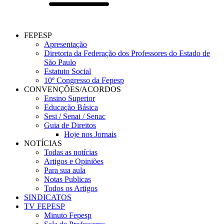
FEPESP
Apresentação
Diretoria da Federação dos Professores do Estado de
São Paulo
Estatuto Social
10º Congresso da Fepesp
CONVENÇÕES/ACORDOS
Ensino Superior
Educação Básica
Sesi / Senai / Senac
Guia de Direitos
Hoje nos Jornais
NOTÍCIAS
Todas as notícias
Artigos e Opiniões
Para sua aula
Notas Publicas
Todos os Artigos
SINDICATOS
TV FEPESP
Minuto Fepesp