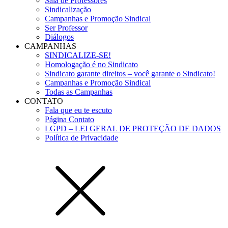
Sala de Professores
Sindicalização
Campanhas e Promoção Sindical
Ser Professor
Diálogos
CAMPANHAS
SINDICALIZE-SE!
Homologação é no Sindicato
Sindicato garante direitos – você garante o Sindicato!
Campanhas e Promoção Sindical
Todas as Campanhas
CONTATO
Fala que eu te escuto
Página Contato
LGPD – LEI GERAL DE PROTEÇÃO DE DADOS
Política de Privacidade