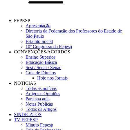
FEPESP
Apresentação
Diretoria da Federação dos Professores do Estado de
São Paulo
Estatuto Social
10º Congresso da Fepesp
CONVENÇÕES/ACORDOS
Ensino Superior
Educação Básica
Sesi / Senai / Senac
Guia de Direitos
Hoje nos Jornais
NOTÍCIAS
Todas as notícias
Artigos e Opiniões
Para sua aula
Notas Publicas
Todos os Artigos
SINDICATOS
TV FEPESP
Minuto Fepesp