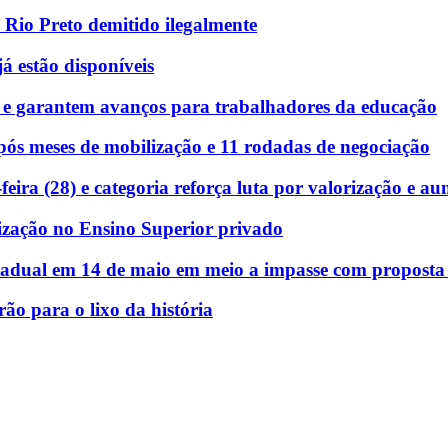
 Rio Preto demitido ilegalmente
á estão disponíveis
 e garantem avanços para trabalhadores da educação
ós meses de mobilização e 11 rodadas de negociação
eira (28) e categoria reforça luta por valorização e au
ização no Ensino Superior privado
stadual em 14 de maio em meio a impasse com proposta e
rão para o lixo da história