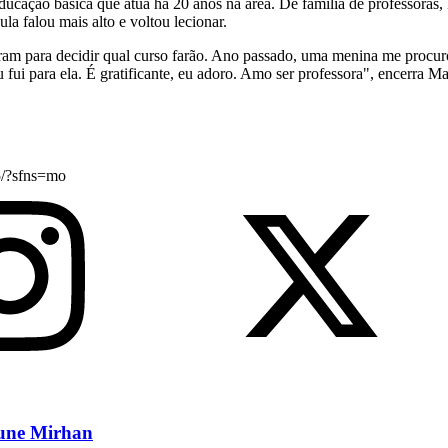
cação básica que atua há 20 anos na área. De família de professoras, M
a falou mais alto e voltou lecionar.
ram para decidir qual curso farão. Ano passado, uma menina me procuro
 fui para ela. É gratificante, eu adoro. Amo ser professora", encerra Ma
5/?sfns=mo
eune Mirhan