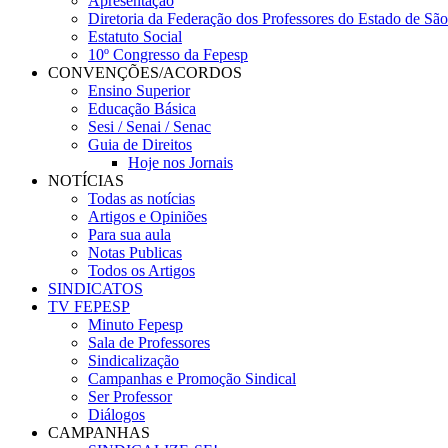
Apresentação
Diretoria da Federação dos Professores do Estado de Sã
Estatuto Social
10º Congresso da Fepesp
CONVENÇÕES/ACORDOS
Ensino Superior
Educação Básica
Sesi / Senai / Senac
Guia de Direitos
Hoje nos Jornais
NOTÍCIAS
Todas as notícias
Artigos e Opiniões
Para sua aula
Notas Publicas
Todos os Artigos
SINDICATOS
TV FEPESP
Minuto Fepesp
Sala de Professores
Sindicalização
Campanhas e Promoção Sindical
Ser Professor
Diálogos
CAMPANHAS