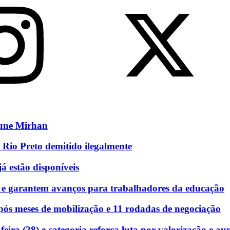
eune Mirhan
 Rio Preto demitido ilegalmente
á estão disponíveis
 e garantem avanços para trabalhadores da educação
ós meses de mobilização e 11 rodadas de negociação
eira (28) e categoria reforça luta por valorização e au