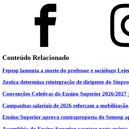
Conteúdo Relacionado
Fepesp lamenta a morte do professor e sociólogo Lej
Justiça determina reintegração de dirigente do Sinpro
Convenções Coletivas do Ensino Superior 2026/2027 j
Campanhas salariais de 2026 reforçam a mobilização
Ensino Superior aprova contraproposta do Semesp ap
Assembleia do Ensino Superior acontece nesta quinta-f