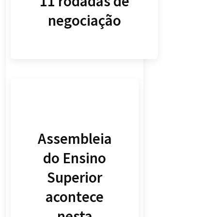
11 rodadas de
negociação
Assembleia
do Ensino
Superior
acontece
nesta