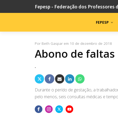
Fepesp - Federação dos Professores 
FEPESP
Por
Beth Gaspar
em
10 de dezembro de 2018
Abono de faltas
.
Durante o perído de gestação, a trabalhador
pelo menos, seis consultas médicas e temp