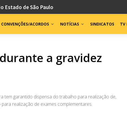
do Estado de São Paulo
CONVENÇÕES/ACORDOS
NOTÍCIAS
SINDICATOS
TV 
 durante a gravidez
a tem garantido dispensa do trabalho para realização de,
o para realização de exames complementares.