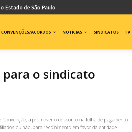
do Estado de São Paulo
CONVENÇÕES/ACORDOS
NOTÍCIAS
SINDICATOS
TV 
 para o sindicato
te Convenção, a promover o desconto na folha de pagamento
iliados ou não, para recolhimento em favor da entidade