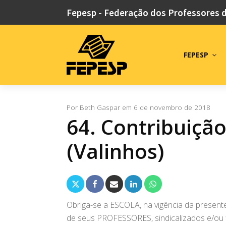
Fepesp - Federação dos Professores 
FEPESP
Por
Beth Gaspar
em
6 de novembro de 2018
64. Contribuição
(Valinhos)
Obriga-se a ESCOLA, na vigência da presen
de seus PROFESSORES, sindicalizados e/ou f